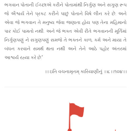
ભગવાન પોતાની ઈચ્છાએ કરીને પોતામાંથી નિર્ગુણ અને સગુણ રૂપ
જે ઐશ્વર્ય તેને પ્રકટ કરીને પાછું પોતાને વિષે લીન કરે છે. અને
એવા જે ભગવાન તે મનુષ્ય જેવા જણાતા હોય પણ તેના મહિમાનો
પાર કોઈ પામતો નથી. અને જે ભક્ત એવી રીતે ભગવાનની મૂર્તિમાં
નિર્ગુણપણું ને સગુણપણું સમજે તે ભક્તને કાળ, કર્મ અને માયા તે
બંધન કરવાને સમર્થ થતા નથી અને તેને આઠે પહોર અંતરમાં
આશ્વર્ય રહ્યા કરે છે.”
।। ઇતિ વચનામૃતમ્ કારિયાણીનું ।।૮।।૧૦૪।।