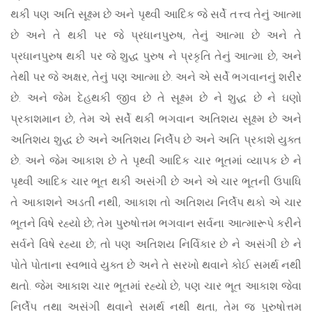
થકી પણ અતિ સૂક્ષ્મ છે અને પૃથ્વી આદિક જે સર્વે તત્ત્વ તેનું આત્મા
છે અને તે થકી પર જે પ્રધાનપુરુષ, તેનું આત્મા છે અને તે
પ્રધાનપુરુષ થકી પર જે શુદ્ધ પુરુષ ને પ્રકૃતિ તેનું આત્મા છે, અને
તેથી પર જે અક્ષર, તેનું પણ આત્મા છે. અને એ સર્વે ભગવાનનું શરીર
છે. અને જેમ દેહથકી જીવ છે તે સૂક્ષ્મ છે ને શુદ્ધ છે ને ઘણો
પ્રકાશમાન છે, તેમ એ સર્વે થકી ભગવાન અતિશય સૂક્ષ્મ છે અને
અતિશય શુદ્ધ છે અને અતિશય નિર્લેપ છે અને અતિ પ્રકાશે યુક્ત
છે. અને જેમ આકાશ છે તે પૃથ્વી આદિક ચાર ભૂતમાં વ્યાપક છે ને
પૃથ્વી આદિક ચાર ભૂત થકી અસંગી છે અને એ ચાર ભૂતની ઉપાધિ
તે આકાશને અડતી નથી, આકાશ તો અતિશય નિર્લેપ થકો એ ચાર
ભૂતને વિષે રહ્યો છે; તેમ પુરુષોત્તમ ભગવાન સર્વના આત્મારૂપે કરીને
સર્વને વિષે રહ્યા છે; તો પણ અતિશય નિર્વિકાર છે ને અસંગી છે ને
પોતે પોતાના સ્વભાવે યુક્ત છે અને તે સરખો થવાને કોઈ સમર્થ નથી
થતો. જેમ આકાશ ચાર ભૂતમાં રહ્યો છે, પણ ચાર ભૂત આકાશ જેવા
નિર્લેપ તથા અસંગી થવાને સમર્થ નથી થતા, તેમ જ પુરુષોત્તમ