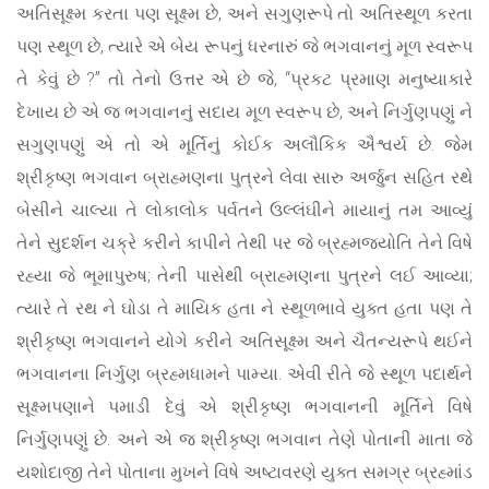
અતિસૂક્ષ્મ કરતા પણ સૂક્ષ્મ છે, અને સગુણરૂપે તો અતિસ્થૂળ કરતા
પણ સ્થૂળ છે, ત્યારે એ બેય રૂપનું ધરનારું જે ભગવાનનું મૂળ સ્વરૂપ
તે કેવું છે ?” તો તેનો ઉત્તર એ છે જે, “પ્રકટ પ્રમાણ મનુષ્યાકારે
દેખાય છે એ જ ભગવાનનું સદાય મૂળ સ્વરૂપ છે, અને નિર્ગુણપણું ને
સગુણપણું એ તો એ મૂર્તિનું કોઈક અલૌકિક ઐશ્વર્ય છે. જેમ
શ્રીકૃષ્ણ ભગવાન બ્રાહ્મણના પુત્રને લેવા સારુ અર્જુન સહિત રથે
બેસીને ચાલ્યા તે લોકાલોક પર્વતને ઉલ્લંઘીને માયાનું તમ આવ્યું
તેને સુદર્શન ચક્રે કરીને કાપીને તેથી પર જે બ્રહ્મજ્યોતિ તેને વિષે
રહ્યા જે ભૂમાપુરુષ; તેની પાસેથી બ્રાહ્મણના પુત્રને લઈ આવ્યા;
ત્યારે તે રથ ને ઘોડા તે માયિક હતા ને સ્થૂળભાવે યુક્ત હતા પણ તે
શ્રીકૃષ્ણ ભગવાનને યોગે કરીને અતિસૂક્ષ્મ અને ચૈતન્યરૂપે થઈને
ભગવાનના નિર્ગુણ બ્રહ્મધામને પામ્યા. એવી રીતે જે સ્થૂળ પદાર્થને
સૂક્ષ્મપણાને પમાડી દેવું એ શ્રીકૃષ્ણ ભગવાનની મૂર્તિને વિષે
નિર્ગુણપણું છે. અને એ જ શ્રીકૃષ્ણ ભગવાન તેણે પોતાની માતા જે
યશોદાજી તેને પોતાના મુખને વિષે અષ્ટાવરણે યુક્ત સમગ્ર બ્રહ્માંડ