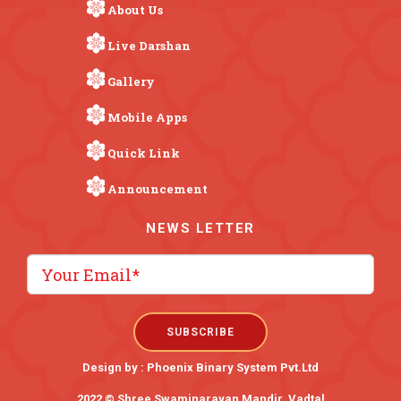
About Us
Live Darshan
Gallery
Mobile Apps
Quick Link
Announcement
NEWS LETTER
Design by :
Phoenix Binary System Pvt.Ltd
2022 © Shree Swaminarayan Mandir, Vadtal