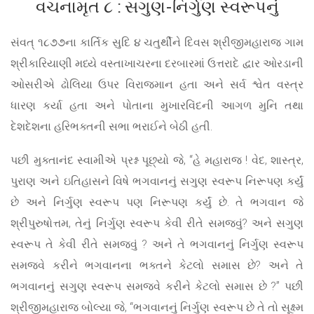
વચનામૃત ૮ : સગુણ-નિર્ગુણ સ્વરૂપનું
સંવત્ ૧૮૭૭ના કાર્તિક સુદિ ૪ ચતુર્થીને દિવસ શ્રીજીમહારાજ ગામ
શ્રીકારિયાણી મધ્યે વસ્તાખાચરના દરબારમાં ઉત્તરાદે દ્વાર ઓરડાની
ઓસરીએ ઢોલિયા ઉપર વિરાજમાન હતા અને સર્વ શ્વેત વસ્ત્ર
ધારણ કર્યા હતા અને પોતાના મુખારવિંદની આગળ મુનિ તથા
દેશદેશના હરિભક્તની સભા ભરાઈને બેઠી હતી.
પછી મુક્તાનંદ સ્વામીએ પ્રશ્ન પૂછ્યો જે, “હે મહારાજ ! વેદ, શાસ્ત્ર,
પુરાણ અને ઇતિહાસને વિષે ભગવાનનું સગુણ સ્વરૂપ નિરૂપણ કર્યું
છે અને નિર્ગુણ સ્વરૂપ પણ નિરૂપણ કર્યું છે. તે ભગવાન જે
શ્રીપુરુષોત્તમ, તેનું નિર્ગુણ સ્વરૂપ કેવી રીતે સમજવું? અને સગુણ
સ્વરૂપ તે કેવી રીતે સમજવું ? અને તે ભગવાનનું નિર્ગુણ સ્વરૂપ
સમજવે કરીને ભગવાનના ભક્તને કેટલો સમાસ છે? અને તે
ભગવાનનું સગુણ સ્વરૂપ સમજવે કરીને કેટલો સમાસ છે ?” પછી
શ્રીજીમહારાજ બોલ્યા જે, “ભગવાનનું નિર્ગુણ સ્વરૂપ છે તે તો સૂક્ષ્મ