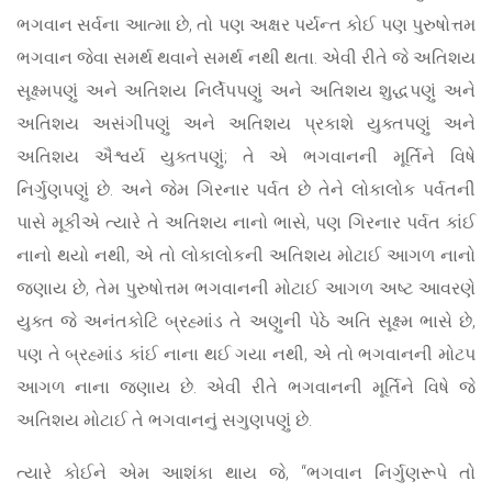
ભગવાન સર્વના આત્મા છે, તો પણ અક્ષર પર્યન્ત કોઈ પણ પુરુષોત્તમ
ભગવાન જેવા સમર્થ થવાને સમર્થ નથી થતા. એવી રીતે જે અતિશય
સૂક્ષ્મપણું અને અતિશય નિર્લેપપણું અને અતિશય શુદ્ધપણું અને
અતિશય અસંગીપણું અને અતિશય પ્રકાશે યુક્તપણું અને
અતિશય ઐશ્વર્ય યુક્તપણું; તે એ ભગવાનની મૂર્તિને વિષે
નિર્ગુણપણું છે. અને જેમ ગિરનાર પર્વત છે તેને લોકાલોક પર્વતની
પાસે મૂકીએ ત્યારે તે અતિશય નાનો ભાસે, પણ ગિરનાર પર્વત કાંઈ
નાનો થયો નથી, એ તો લોકાલોકની અતિશય મોટાઈ આગળ નાનો
જણાય છે, તેમ પુરુષોત્તમ ભગવાનની મોટાઈ આગળ અષ્ટ આવરણે
યુક્ત જે અનંતકોટિ બ્રહ્માંડ તે અણુની પેઠે અતિ સૂક્ષ્મ ભાસે છે,
પણ તે બ્રહ્માંડ કાંઈ નાના થઈ ગયા નથી, એ તો ભગવાનની મોટપ
આગળ નાના જણાય છે. એવી રીતે ભગવાનની મૂર્તિને વિષે જે
અતિશય મોટાઈ તે ભગવાનનું સગુણપણું છે.
ત્યારે કોઈને એમ આશંકા થાય જે, “ભગવાન નિર્ગુણરૂપે તો