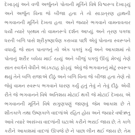
દેખાડ્યું અને વળી અર્જુનને પોતાની મૂર્તિને વિષે વિશ્વરૂપ દેખાડ્યું
અને અર્જુન વિના જે બીજા હતા તે તો સાડાત્રણ હાથની
ભગવાનની મૂર્તિને દેખતા હતા. અને જ્યારે ભગવાને વામનાવતાર
ધર્યો ત્યારે પ્રથમ તો વામનરૂપે દર્શન આપ્યું, અને ત્રણ પગલા
ધરતી બળિ પાસે શ્રીકૃષ્ણાર્પણ કરાવ્યા પછી એવું પોતાના સ્વરૂપને
વધાર્યું, જે સાત પાતાળનું તો એક પગલું કર્યું અને આકાશમાં તો
પોતાનું શરીર બધેય માઈ રહ્યું અને બીજું પગલું ઊંચું મેલ્યું તેણે
સાત સ્વર્ગને વેંધીને અંડકટાહ ફોડ્યું. એવું જે ભગવાનનું મોટું સ્વરૂપ
થયું તેને બળિ રાજાએ દીઠું અને બળિ વિના જે બીજા હતા તેણે તો
જેવું વામન સ્વરૂપ ભગવાને ધારણ કર્યું હતું તેવું ને તેવું દીઠું. એવી
રીતે જે ભગવાનને વિષે અતિશય મોટાઈ થકી જે મોટાઈ દેખાય, એ
ભગવાનની મૂર્તિને વિષે સગુણપણું જાણવું. જેમ આકાશ છે તે
શીતકાળે તથા ઉષ્ણકાળે વાદળાંએ રહિત હોય અને જ્યારે વર્ષાઋતુ
આવે ત્યારે અસંખ્ય વાદળાંની ઘટાએ કરીને ભરાઈ જાય છે, તે કાળે
કરીને આકાશમાં વાદળાં ઊપજે છે ને પાછા લીન થઈ જાય છે, તેમ