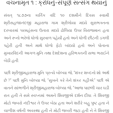
વચનામૃત ૧ : ક્રોધનું-સંપૂર્ણ સત્સંગ થયાનું
સંવત્ ૧૮૭૭ના કાર્તિક વદિ ૧૦ દશમીને દિવસ સ્વામી
શ્રીસહજાનંદજી મહારાજ ગામ શ્રીલોયા મધ્યે સુરાભક્તના
દરબારમાં પરમહંસના ઉતારા મધ્યે ઢોલિયા ઉપર વિરાજમાન હતા
અને રૂનો ભરેલો ધોળો સુરવાળ પહેર્યો હતો અને ધોળી છીંટની ડગલી
પહેરી હતી અને માથે ધોળો ફેંટો બાંધ્યો હતો અને પોતાના
મુખારવિંદની આગળ મુનિ તથા દેશદેશના હરિભક્તની સભા ભરાઈને
બેઠી હતી.
પછી શ્રીજીમહારાજ મુનિ પ્રત્યે બોલ્યા જે, “શંકર શબ્દનો શો અર્થ
છે ?” પછી મુનિ બોલ્યા જે, “સુખને કરે તેને શંકર કહીએ.” પછી એ
વાતને સાંભળીને શ્રીજીમહારાજ બોલ્યા જે, “આજ પાછલી ચાર ઘડી
રાત હતી તે સમે સ્વપ્નમાં અમને શિવજીએ દર્શન દીધા. તે શિવજી
મોટો જબરો નંદીશ્વર તે ઉપર બેઠા હતા અને શરીરે બહુ પુષ્ટ હતા ને
ચાળીશ વર્ષની અવસ્થા હતી ને મોટી જબરી જટા હતી ને તે શિવજી