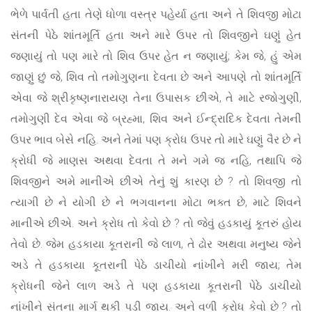
ભેળે પાર્વતી હતા તેણે ધોળા વસ્ત્ર પહેર્યા હતા અને તે શિવજી મોટા
સંતની પેઠે શાંતમૂર્તિ હતા અને મારે ઉપર તો શિવજીને ઘણું હેત
જણાયું તો પણ મારે તો શિવ ઉપર હેત ન જણાયું; કેમ જે, હું એમ
જાણું છું જે, શિવ તો તમોગુણના દેવતા છે અને આપણે તો શાંતમૂર્તિ
એવા જે શ્રીકૃષ્ણનારાયણ તેના ઉપાસક છીએ, તે માટે રજોગુણી,
તમોગુણી દેવ એવા જે બ્રહ્મા, શિવ અને ઈન્દ્રાદિક દેવતા તેમની
ઉપર ભાવ બેસે નહિ. અને તેમાં પણ ક્રોધ ઉપર તો મારે ઘણું વૈર છે ને
ક્રોધી જે માણસ અથવા દેવતા તે મને ગમે જ નહિ, તથાપિ જે
શિવજીને અમે માનીએ છીએ તેનું શું કારણ છે ? તો શિવજી તો
ત્યાગી છે ને યોગી છે ને ભગવાનના મોટા ભક્ત છે, માટે શિવને
માનીએ છીએ. અને ક્રોધ તો કેવો છે ? તો જેવું હડકાયું કૂતરું હોય
તેવો છે. જેમ હડકાયા કૂતરાની જે લાળ, તે ઢોર અથવા મનુષ્ય જેને
અડે તે હડકાયા કૂતરાની પેઠે ડાચીયો નાંખીને મરી જાય; તેમ
ક્રોધની જેને લાળ અડે તે પણ હડકાયા કૂતરાની પેઠે ડાચીયો
નાંખીને સંતના માર્ગ થકી પડી જાય. અને વળી ક્રોધ કેવો છે ? તો