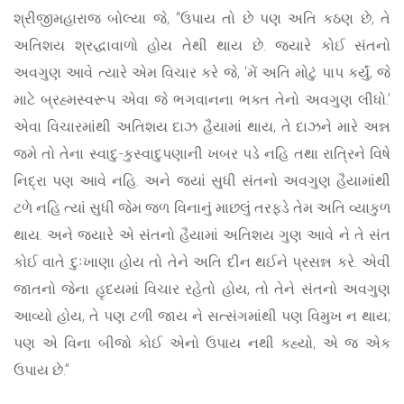
શ્રીજીમહારાજ બોલ્યા જે, “ઉપાય તો છે પણ અતિ કઠણ છે, તે
અતિશય શ્રદ્ધાવાળો હોય તેથી થાય છે. જ્યારે કોઈ સંતનો
અવગુણ આવે ત્યારે એમ વિચાર કરે જે, ‘મેં અતિ મોટું પાપ કર્યું, જે
માટે બ્રહ્મસ્વરૂપ એવા જે ભગવાનના ભક્ત તેનો અવગુણ લીધો.’
એવા વિચારમાંથી અતિશય દાઝ હૈયામાં થાય, તે દાઝને મારે અન્ન
જમે તો તેના સ્વાદુ-કુસ્વાદુપણાની ખબર પડે નહિ તથા રાત્રિને વિષે
નિદ્રા પણ આવે નહિ. અને જ્યાં સુધી સંતનો અવગુણ હૈયામાંથી
ટળે નહિ ત્યાં સુધી જેમ જળ વિનાનું માછલું તરફડે તેમ અતિ વ્યાકુળ
થાય. અને જ્યારે એ સંતનો હૈયામાં અતિશય ગુણ આવે ને તે સંત
કોઈ વાતે દુઃખાણા હોય તો તેને અતિ દીન થઈને પ્રસન્ન કરે. એવી
જાતનો જેના હૃદયમાં વિચાર રહેતો હોય, તો તેને સંતનો અવગુણ
આવ્યો હોય, તે પણ ટળી જાય ને સત્સંગમાંથી પણ વિમુખ ન થાય;
પણ એ વિના બીજો કોઈ એનો ઉપાય નથી કહ્યો, એ જ એક
ઉપાય છે.”