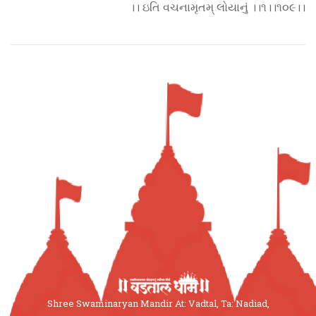
।। ઇતિ વચનામૃતમ્ લોયાનું ।।૧।।૧૦૯।।
Shree Swaminaryan Mandir At: Vadtal, Ta: Nadiad,