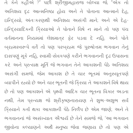
તે કેને કહીએ ?” પછી શ્રીજીમહારાજ બોલ્યા જે, “એક તો
અતિશય દૃઢ આત્મનિષ્ઠા હોય અને તે પોતાના આત્માને દેહ,
ઇન્દ્રિયો, અંતઃકરણથી અતિશય અસંગી માને; અને એ દેહ-
ઇન્દ્રિયાદિકની ક્રિયાઓ તે પોતાને વિષે ન માને તો પણ પંચ
વર્તમાનના નિયમમાં લેશમાત્ર ફેર પડવા દે નહિ. અને પોતે
બ્રહ્મસ્વરૂપે વર્તે તો પણ પરબ્રહ્મ જે પુરુષોત્તમ ભગવાન તેનું
દાસપણું મૂકે નહિ, સ્વામી-સેવકપણે કરીને ભગવાનની દૃઢ ઉપાસના
કરે. અને પ્રત્યક્ષ મૂર્તિ જે ભગવાન તેને આકાશની પેઠે અતિશય
અસંગી સમજે, જેમ આકાશ છે તે ચાર ભૂતમાં અનુસ્યૂતપણે
વ્યાપીને રહ્યો છે અને ચાર ભૂતની જે ક્રિયા તે આકાશને વિષે થાય
છે તો પણ આકાશને એ પૃથ્વી આદિક ચાર ભૂતના વિકાર અડતા
નથી, તેમ પ્રત્યક્ષ જે શ્રીકૃષ્ણનારાયણ તે શુભ-અશુભ સર્વ
ક્રિયાને કર્તા થકા આકાશની પેઠે નિર્લેપ છે એમ જાણે; અને તે
ભગવાનનાં જે અસંખ્યાત ઐશ્વર્ય છે તેને સમજે જે, ‘આ ભગવાન
જીવોના કલ્યાણને અર્થે મનુષ્ય જેવા જણાય છે તો પણ એ