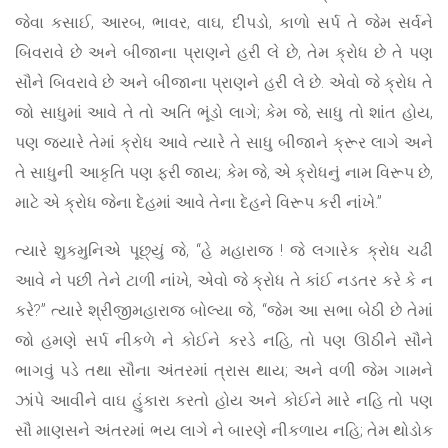
જેવા કસાઈ, આરબ, ભાવર, વાઘ, દીપડો, કાળો સર્પ તે જેમ સર્વને
બિવરાવે છે અને બીજાના પ્રાણને હરી લે છે, તેમ ક્રોધ છે તે પણ
સૌને બિવરાવે છે અને બીજાના પ્રાણને હરી લે છે. એવો જે ક્રોધ તે
જો સાધુમાં આવે તે તો અતિ ભૂંડો લાગે; કેમ જે, સાધુ તો શાંત હોય,
પણ જ્યારે તેમાં ક્રોધ આવે ત્યારે તે સાધુ બીજાને ક્રૂર લાગે અને
તે સાધુની આકૃતિ પણ ફરી જાય; કેમ જે, એ ક્રોધનું નામ વિરૂપ છે,
માટે એ ક્રોધ જેના દેહમાં આવે તેના દેહને વિરૂપ કરી નાંખે.”
ત્યારે શુકમુનિએ પૂછ્યું જે, “હે મહારાજ ! જે લગારેક ક્રોધ ચઢી
આવે ને પછી તેને ટાળી નાંખે, એવો જે ક્રોધ તે કાંઈ નડતર કરે કે ન
કરે?” ત્યારે શ્રીજીમહારાજ બોલ્યા જે, “જેમ આ સભા બેઠી છે તેમાં
જો હમણે સર્પ નીકળે ને કોઈને કરડે નહિ, તો પણ ઊઠીને સૌને
ભાગવું પડે તથા સૌના અંતરમાં ત્રાસ થાય; અને વળી જેમ ગામને
ઝાંપે આવીને વાઘ હુંકારા કરતો હોય અને કોઈને મારે નહિ તો પણ
સૌ માણસને અંતરમાં ભય લાગે ને બારણે નીકળાય નહિ; તેમ થોડોક