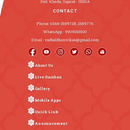
Dist: Kheda, Gujarat - INDIA
CONTACT
Phone: 0268-2589728, 2589776
WhatsApp : 9909015500
Email : vadtaldhamvikas@gmail.com
About Us
Live Darshan
Gallery
Mobile Apps
Quick Link
Announcement