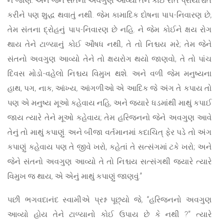
કરીને પણ શુદ્ધ થવાતું નથી. જેમ કામાદિક દોષના પાપ-નિવારણ છે,
તેમ સંતના દ્રોહનું પાપ-નિવારણ છે નહિ. ને જેમ કોઈને ક્ષય રોગ
થાય તેને ટાળ્યાનું કોઈ ઔષધ નથી, તે તો નિશ્ચય મરે; તેમ જેને
સંતનો અવગુણ આવ્યો તેને તો ક્ષયરોગ થયો જાણવો, તે તો પાંચ
દિવસ મોડો-વહેલો નિશ્ચય વિમુખ થશે. અને વળી જેમ મનુષ્યના
હાથ, પગ, નાક, આંખ્ય, આંગળીઓ એ આદિક જે અંગ તે કપાય તો
પણ એ મનુષ્ય મૂઓ કહેવાય નહિ, અને જ્યારે ધડમાંથી માથું કપાઈ
જાય ત્યારે તેને મૂઓ કહેવાય; તેમ હરિજનનો જેને અવગુણ આવે
તેનું તો માથું કપાણું. અને બીજા વર્તમાનમાં કદાચિત્ ફેર પડે તો અંગ
કપાણું કહેવાય પણ તે જીવે ખરો, કહેતાં તે સત્સંગમાં ટકે ખરો; અને
જેને સંતનો અવગુણ આવ્યો તે તો નિશ્ચય સત્સંગથી જ્યારે ત્યારે
વિમુખ જ થાય, એ એનું માથું કપાણું જાણવું.”
પછી ભગવદાનંદ સ્વામીએ પ્રશ્ન પૂછ્યો જે, “હરિજનનો અવગુણ
આવ્યો હોય તેને ટાળ્યાનો કોઈ ઉપાય છે કે નથી ?” ત્યારે