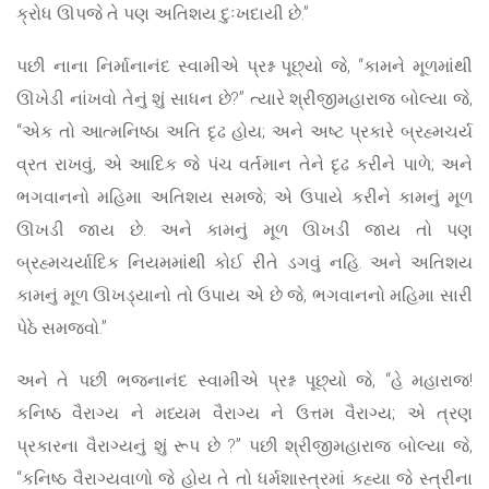
ક્રોધ ઊપજે તે પણ અતિશય દુઃખદાયી છે.”
પછી નાના નિર્માનાનંદ સ્વામીએ પ્રશ્ન પૂછ્યો જે, “કામને મૂળમાંથી
ઊખેડી નાંખવો તેનું શું સાધન છે?” ત્યારે શ્રીજીમહારાજ બોલ્યા જે,
“એક તો આત્મનિષ્ઠા અતિ દૃઢ હોય; અને અષ્ટ પ્રકારે બ્રહ્મચર્ય
વ્રત રાખવું, એ આદિક જે પંચ વર્તમાન તેને દૃઢ કરીને પાળે; અને
ભગવાનનો મહિમા અતિશય સમજે; એ ઉપાયે કરીને કામનું મૂળ
ઊખડી જાય છે. અને કામનું મૂળ ઊખડી જાય તો પણ
બ્રહ્મચર્યાદિક નિયમમાંથી કોઈ રીતે ડગવું નહિ. અને અતિશય
કામનું મૂળ ઊખડ્યાનો તો ઉપાય એ છે જે, ભગવાનનો મહિમા સારી
પેઠે સમજવો.”
અને તે પછી ભજનાનંદ સ્વામીએ પ્રશ્ન પૂછ્યો જે, “હે મહારાજ!
કનિષ્ઠ વૈરાગ્ય ને મધ્યમ વૈરાગ્ય ને ઉત્તમ વૈરાગ્ય; એ ત્રણ
પ્રકારના વૈરાગ્યનું શું રૂપ છે ?” પછી શ્રીજીમહારાજ બોલ્યા જે,
“કનિષ્ઠ વૈરાગ્યવાળો જે હોય તે તો ધર્મશાસ્ત્રમાં કહ્યા જે સ્ત્રીના