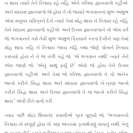
ન થાય ત્યારે તેને નિશ્ચય રહે નહિ, એને કનિષ્ઠ જ્ઞાનવાળો કહીએ.
અને મધ્યમ જ્ઞાનવાળો જે હોય તે તો જ્યારે ભગવાનનાં શુભ-અશુભ
એવા મનુષ્ય ચરિત્રને દેખે ત્યારે તેમાં મોહ થાય ને નિશ્ચય રહે નહિ,
તેને મધ્યમ જ્ઞાનવાળો કહીએ. અને ઉત્તમ જ્ઞાનવાળાને તો એમ વર્તે
જે, ભગવાનને ગમે તેવી શુભ-અશુભ ક્રિયાને કરતા દેખીને પણ તેમાં
મોહ થાય નહિ ને નિશ્ચય જાય નહિ તથા જેણે પોતાને નિશ્ચય
કરાવ્યો હોય ને તે જ વળી કહે જે, ‘એ ભગવાન નથી.’ ત્યારે તેને
એમ જાણે જે, ‘એનું માથું ફર્યું છે.’ એવો જે હોય તેને ઉત્તમ
જ્ઞાનવાળો કહીએ. અને તેમાં જે કનિષ્ઠ જ્ઞાનવાળો તે તો અનેક
જન્મે કરીને સિદ્ધ થાય અને મધ્યમ જ્ઞાનવાળો બે-ત્રણ જન્મે
કરીને સિદ્ધ થાય અને ઉત્તમ જ્ઞાનવાળો તે જ જન્મે કરીને સિદ્ધ
થાય.” એવી રીતે વાર્તા કરી.
ત્યાર પછી મોટા શિવાનંદ સ્વામીએ પ્રશ્ન પૂછ્યો જે, “ભગવાનનો
નિશ્ચય તો સંપૂર્ણ હોય તો પણ અંતરમાં કૃતાર્થપણું મનાતું નથી, તેનું
શું કારણ છે?” ત્યારે શ્રીજીમહારાજ બોલ્યા જે, “કામ, ક્રોધ, લોભ,