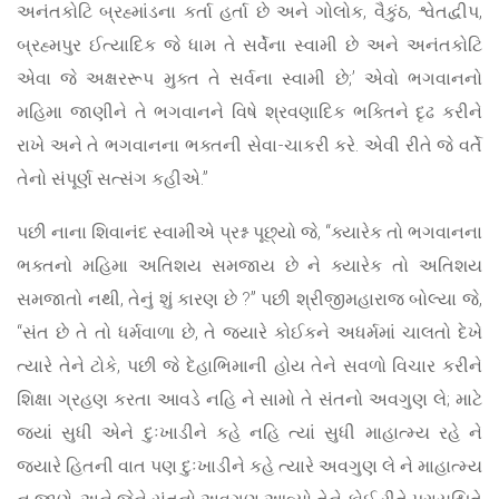
અનંતકોટિ બ્રહ્માંડના કર્તા હર્તા છે અને ગોલોક, વૈકુંઠ, શ્વેતદ્વીપ,
બ્રહ્મપુર ઈત્યાદિક જે ધામ તે સર્વેના સ્વામી છે અને અનંતકોટિ
એવા જે અક્ષરરૂપ મુક્ત તે સર્વના સ્વામી છે;’ એવો ભગવાનનો
મહિમા જાણીને તે ભગવાનને વિષે શ્રવણાદિક ભક્તિને દૃઢ કરીને
રાખે અને તે ભગવાનના ભક્તની સેવા-ચાકરી કરે. એવી રીતે જે વર્તે
તેનો સંપૂર્ણ સત્સંગ કહીએ.”
પછી નાના શિવાનંદ સ્વામીએ પ્રશ્ન પૂછ્યો જે, “ક્યારેક તો ભગવાનના
ભક્તનો મહિમા અતિશય સમજાય છે ને ક્યારેક તો અતિશય
સમજાતો નથી, તેનું શું કારણ છે ?” પછી શ્રીજીમહારાજ બોલ્યા જે,
“સંત છે તે તો ધર્મવાળા છે, તે જ્યારે કોઈકને અધર્મમાં ચાલતો દેખે
ત્યારે તેને ટોકે, પછી જે દેહાભિમાની હોય તેને સવળો વિચાર કરીને
શિક્ષા ગ્રહણ કરતા આવડે નહિ ને સામો તે સંતનો અવગુણ લે; માટે
જ્યાં સુધી એને દુઃખાડીને કહે નહિ ત્યાં સુધી માહાત્મ્ય રહે ને
જ્યારે હિતની વાત પણ દુઃખાડીને કહે ત્યારે અવગુણ લે ને માહાત્મ્ય
ન જાણે. અને જેને સંતનો અવગુણ આવ્યો તેને કોઈ રીતે પ્રાયશ્ચિતે