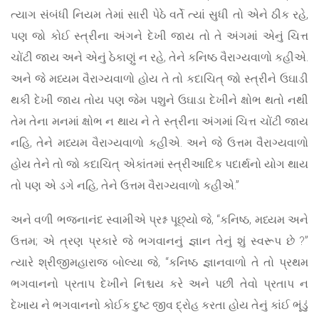
ત્યાગ સંબંધી નિયમ તેમાં સારી પેઠે વર્તે ત્યાં સુધી તો એને ઠીક રહે,
પણ જો કોઈ સ્ત્રીના અંગને દેખી જાય તો તે અંગમાં એનું ચિત્ત
ચોંટી જાય અને એનું ઠેકાણું ન રહે, તેને કનિષ્ઠ વૈરાગ્યવાળો કહીએ.
અને જે મધ્યમ વૈરાગ્યવાળો હોય તે તો કદાચિત્ જો સ્ત્રીને ઉઘાડી
થકી દેખી જાય તોય પણ જેમ પશુને ઉઘાડા દેખીને ક્ષોભ થતો નથી
તેમ તેના મનમાં ક્ષોભ ન થાય ને તે સ્ત્રીના અંગમાં ચિત્ત ચોંટી જાય
નહિ, તેને મધ્યમ વૈરાગ્યવાળો કહીએ. અને જે ઉત્તમ વૈરાગ્યવાળો
હોય તેને તો જો કદાચિત્ એકાંતમાં સ્ત્રીઆદિક પદાર્થનો યોગ થાય
તો પણ એ ડગે નહિ, તેને ઉત્તમ વૈરાગ્યવાળો કહીએ.”
અને વળી ભજનાનંદ સ્વામીએ પ્રશ્ન પૂછ્યો જે, “કનિષ્ઠ, મધ્યમ અને
ઉત્તમ; એ ત્રણ પ્રકારે જે ભગવાનનું જ્ઞાન તેનું શું સ્વરૂપ છે ?”
ત્યારે શ્રીજીમહારાજ બોલ્યા જે, “કનિષ્ઠ જ્ઞાનવાળો તે તો પ્રથમ
ભગવાનનો પ્રતાપ દેખીને નિશ્ચય કરે અને પછી તેવો પ્રતાપ ન
દેખાય ને ભગવાનનો કોઈક દુષ્ટ જીવ દ્રોહ કરતા હોય તેનું કાંઈ ભૂંડું