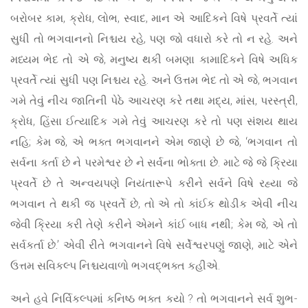
બરોબર કામ, ક્રોધ, લોભ, સ્વાદ, માન એ આદિકને વિષે પ્રવર્તે ત્યાં
સુધી તો ભગવાનનો નિશ્ચય રહે, પણ જો વધારો કરે તો ન રહે. અને
મધ્યમ ભેદ તો એ જે, મનુષ્ય થકી બમણા કામાદિકને વિષે અધિક
પ્રવર્તે ત્યાં સુધી પણ નિશ્ચય રહે. અને ઉત્તમ ભેદ તો એ જે, ભગવાન
ગમે તેવું નીચ જાતિની પેઠે આચરણ કરે તથા મદ્ય, માંસ, પરસ્ત્રી,
ક્રોધ, હિંસા ઈત્યાદિક ગમે તેવું આચરણ કરે તો પણ સંશય થાય
નહિ; કેમ જે, એ ભક્ત ભગવાનને એમ જાણે છે જે, ‘ભગવાન તો
સર્વના કર્તા છે ને પરમેશ્વર છે ને સર્વના ભોક્તા છે. માટે જે જે ક્રિયા
પ્રવર્તે છે તે અન્વયપણે નિયંતારૂપે કરીને સર્વને વિષે રહ્યા જે
ભગવાન તે થકી જ પ્રવર્તે છે, તો એ તો કાંઈક થોડીક એવી નીચ
જેવી ક્રિયા કરી તેણે કરીને એમને કાંઈ બાધ નથી; કેમ જે, એ તો
સર્વકર્તા છે.’ એવી રીતે ભગવાનને વિષે સર્વેશ્વરપણું જાણે, માટે એને
ઉત્તમ સવિકલ્પ નિશ્ચયવાળો ભગવદ્ભક્ત કહીએ.
અને હવે નિર્વિકલ્પમાં કનિષ્ઠ ભક્ત કયો ? તો ભગવાનને સર્વ શુભ-