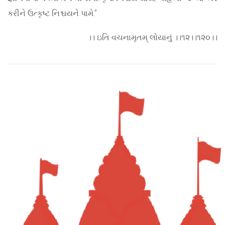
કરીને ઉત્કૃષ્ટ નિશ્ચયને પામે.”
।। ઇતિ વચનામૃતમ્ લોયાનું ।।૧૨।।૧૨૦।।