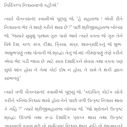
નિર્વિકલ્પ નિશ્ચયવાળો કહીએ.”
ત્યારે ચૈતન્યાનંદ સ્વામીએ પૂછ્યું જે, “હે મહારાજ ! એવી રીતે
નિશ્ચયના ભેદ તે શાણે કરીને થયા છે ?” પછી શ્રીજીમહારાજ બોલ્યા
જે, “જ્યારે મુમુક્ષુ પ્રથમ ગુરુ પાસે આવે ત્યારે વક્તા જે ગુરુ તેને
વિષે દેશ, કાળ, સંગ, દીક્ષા, ક્રિયા, મંત્ર, શાસ્ત્રાદિકનું જે શુભ-
અશુભપણું તથા પોતાની જે શ્રદ્ધા તેનું જે મંદ-તીક્ષ્ણપણું તેણે કરીને
એવા ભેદ પડી જાય છે. માટે સારા દેશાદિકને સેવવા તથા વક્તા પણ
સુધો શાંત હોય ને તેમાં કોઈ દોષ ન હોય, તે સમે તે થકી જ્ઞાન
સાંભળવું.”
ત્યારે વળી ચૈતન્યાનંદ સ્વામીએ પૂછ્યું જે, “કદાચિત્ કોઈક યોગે
કરીને કનિષ્ઠ નિશ્ચય થયો હોય તેને પાછો વળી ઉત્કૃષ્ટ નિશ્ચય થાય
કે નહિ ?” ત્યારે શ્રીજીમહારાજ બોલ્યા જે, “જો શ્રોતાને ઉત્કૃષ્ટ
શ્રદ્ધા ઊપજે તથા રૂડા દેશાદિક પ્રાપ્ત થાય તથા ઉત્કૃષ્ટ
જ્ઞાનવાળો વક્તા મળે તો સર્વોત્કૃષ્ટ નિશ્ચય થાય, નહિ તો જન્માન્તરે