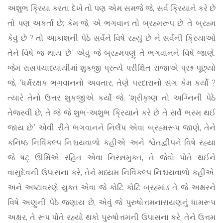
અશુભ ક્રિયા કરતા દેખે તો પણ એમ સમજે જે, સર્વ ક્રિયાને કરે છે
તો પણ અકર્તા છે; કેમ જે, એ ભગવાન તો બ્રહ્મરૂપ છે. તે બ્રહ્મ
કેવું છે ? તો આકાશની પેઠે સર્વને વિષે રહ્યું છે ને સર્વની ક્રિયાઓ
તેને વિષે જ થાય છે.’ એવું જે બ્રહ્મપણું તે ભગવાનને વિષે જાણે.
જેમ રાસપંચાધ્યાયીમાં શુકજી પ્રત્યે પરીક્ષિત રાજાએ પ્રશ્ન પૂછ્યો
જે, ‘ધર્મરક્ષક ભગવાનનો અવતાર, તેણે પરદારાનો સંગ કેમ કર્યો ?
ત્યારે તેનો ઉત્તર શુકજીએ કર્યો જે, ‘શ્રીકૃષ્ણ તો અગ્નિની પેઠે
તેજસ્વી છે, તે જે જે શુભ-અશુભ ક્રિયાને કરે છે તે સર્વે ભસ્મ થઈ
જાય છે.’ એવી રીતે ભગવાનને નિર્લેપ એવા બ્રહ્મરૂપ જાણે, તેને
કનિષ્ઠ નિર્વિકલ્પ નિશ્ચયવાળો કહીએ. અને શ્વેતદ્વીપને વિષે રહ્યા
જે ષટ્ ઊર્મિએ રહિત એવા નિરન્નમુક્ત, તે જેવો પોતે થઈને
વાસુદેવની ઉપાસના કરે, તેને મધ્યમ નિર્વિકલ્પ નિશ્ચયવાળો કહીએ.
અને અષ્ટાવરણે યુક્ત એવા જે કોટિ કોટિ બ્રહ્માંડ તે જે અક્ષરને
વિષે અણુની પેઠે જણાય છે, એવું જે પુરુષોત્તમનારાયણનું ધામરૂપ
અક્ષર, તે રૂપ પોતે રહ્યો થકો પુરુષોત્તમની ઉપાસના કરે, તેને ઉત્તમ