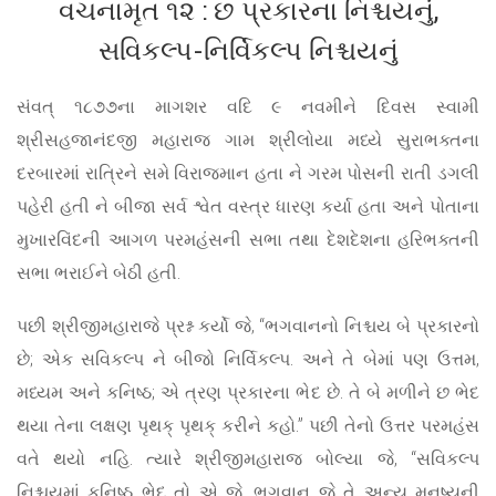
વચનામૃત ૧૨ : છ પ્રકારના નિશ્ચયનું,
સવિકલ્પ-નિર્વિકલ્પ નિશ્ચયનું
સંવત્ ૧૮૭૭ના માગશર વદિ ૯ નવમીને દિવસ સ્વામી
શ્રીસહજાનંદજી મહારાજ ગામ શ્રીલોયા મધ્યે સુરાભક્તના
દરબારમાં રાત્રિને સમે વિરાજમાન હતા ને ગરમ પોસની રાતી ડગલી
પહેરી હતી ને બીજા સર્વ શ્વેત વસ્ત્ર ધારણ કર્યા હતા અને પોતાના
મુખારવિંદની આગળ પરમહંસની સભા તથા દેશદેશના હરિભક્તની
સભા ભરાઈને બેઠી હતી.
પછી શ્રીજીમહારાજે પ્રશ્ન કર્યો જે, “ભગવાનનો નિશ્ચય બે પ્રકારનો
છે; એક સવિકલ્પ ને બીજો નિર્વિકલ્પ. અને તે બેમાં પણ ઉત્તમ,
મધ્યમ અને કનિષ્ઠ; એ ત્રણ પ્રકારના ભેદ છે. તે બે મળીને છ ભેદ
થયા તેના લક્ષણ પૃથક્ પૃથક્ કરીને કહો.” પછી તેનો ઉત્તર પરમહંસ
વતે થયો નહિ. ત્યારે શ્રીજીમહારાજ બોલ્યા જે, “સવિકલ્પ
નિશ્ચયમાં કનિષ્ઠ ભેદ તો એ જે, ભગવાન જે તે અન્ય મનુષ્યની