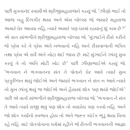
પછી મુક્તાનંદ સ્વામીએ શ્રીજીમહારાજને કહ્યું જે, “ઝીણો ભાઈ તો
આજ બહુ દિલગીર થયા અને એમ બોલ્યા જે, જ્યારે મહારાજ
અમારે ઘેર આવ્યા નહિ, ત્યારે અમારે પણ ઘરમાં રહ્યાનું શું કામ છે ?”
એ વાત સાંભળીને શ્રીજીમહારાજ બોલ્યા જે, “મુંઝાઈને રીસે કરીને
જે પ્રેમ કરે તે પ્રેમ અંતે નભવાનો નહિ અને રીસવાળાની ભક્તિ
તથા પ્રેમ એ સર્વે અંતે ખોટા થઈ જાય છે. માટે મુંઝાઈને ઝાંખું મુખ
કરવું તે તો અતિ મોટી ખોટ છે.” પછી ઝીણાભાઈએ કહ્યું જે,
“ભગવાન ને ભગવાનના સંત તે પોતાને ઘેર આવે ત્યારે મુખ
પ્રફુલ્લિત થયું જોઈએ અને જ્યારે ભગવાન ને સંત ન આવે ત્યારે
તો મુખ ઝાંખું થયું જ જોઈએ અને હૈયામાં શોક પણ થયો જોઈએ.”
પછી એ વાર્તા સાંભળીને શ્રીજીમહારાજ બોલ્યા જે, “ભગવાન ને સંત
તે આવે ત્યારે રાજી થવું પણ શોક તો ક્યારેય પણ કરવો નહિ. અને
જો શોક કર્યાનો સ્વભાવ હોય તો અંતે જરૂર કાંઈક ભૂંડું થયા વિના
રહે નહિ. માટે પોતપોતાના ધર્મમાં રહીને જે રીતની ભગવાનની આજ્ઞા