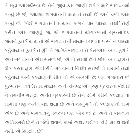
તે મહા આશ્ચર્યરૂપ છે. તેને જીવ કેમ જાણી શકે ? માટે ભાગવતમાં
કહ્યું છે જે, ‘આટલા ભગવાનની માયાને તર્યા છે’ અને વળી એમ
કહ્યું જે, ‘કોઈ ભગવાનની માયાના બળને પાર પામ્યા નથી.’ તેણે
કરીને એમ જાણવું જે, એ ભગવાનની યોગકળામાં બ્રહ્માદિક
જેવાને કુતર્ક થાય તો એ ભગવાનની માયાના બળના પારને ન પામ્યા
કહેવાય. તે કુતર્ક તે શું? તો જે, ‘એ ભગવાન તે કેમ એમ કરતા હશે ?’
અને ભગવાનને એમ સમજે જે, ‘એ તો સમર્થ છે તે જેમ કરતા હશે તે
ઠીક કરતા હશે.’ એવી રીતે ભગવાનને નિર્દોષ સમજે તો માયાને તર્યા
કહેવાય અને કલ્યાણની રીતિ તો એકસરખી છે; પણ ભજનારા જે
પુરુષ તેને વિષે ઉત્તમ, મધ્યમ અને કનિષ્ઠ; એ ત્રણ પ્રકારના ભેદ છે
ને તેમની૨ શ્રદ્ધા અનંત પ્રકારની છે, તેને યોગે કરીને કલ્યાણના
માર્ગમાં પણ અનંત ભેદ થયા છે અને વસ્તુગતે તો કલ્યાણનો માર્ગ
એક છે અને ભગવાનનું સ્વરૂપ પણ એક જ છે અને તે ભગવાન
અતિસમર્થ છે ને તે જેવો થવાને કાજે અક્ષર પર્યન્ત કોઈ સમર્થ થતો
નથી, એ સિદ્ધાંત છે.”