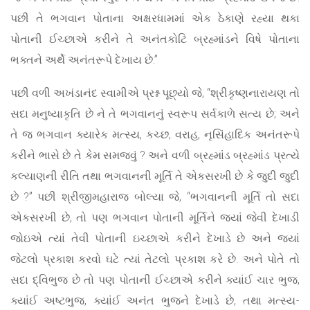
પછી તે ભગવાન પોતાના અક્ષરધામમાં એક ઠેકાણે રહ્યા થકા
પોતાની ઈચ્છાએ કરીને તે અનંતકોટિ બ્રહ્માંડને વિષે પોતાના
ભક્તને અર્થે અનંતરૂપે દેખાય છે.”
પછી વળી અખંડાનંદ સ્વામીએ પ્રશ્ન પૂછ્યો જે, “શ્રીકૃષ્ણનારાયણ તો
સદા મનુષ્યાકૃતિ છે ને તે ભગવાનનું સ્વરૂપ સર્વકાળે સત્ય છે; અને
તે જ ભગવાન ક્યારેક મત્સ્ય, કચ્છ, વરાહ, નૃસિંહાદિક અનંતરૂપે
કરીને ભાસે છે તે કેમ સમજવું ? અને વળી બ્રહ્માંડ બ્રહ્માંડ પ્રત્યે
કલ્યાણની રીતિ તથા ભગવાનની મૂર્તિ તે એકસરખી છે કે જુદી જુદી
છે ?” પછી શ્રીજીમહારાજ બોલ્યા જે, “ભગવાનની મૂર્તિ તો સદા
એકસરખી છે, તો પણ ભગવાન પોતાની મૂર્તિને જ્યાં જેવી દેખાડી
જોઇએ ત્યાં તેવી પોતાની ઇચ્છાએ કરીને દેખાડે છે અને જ્યાં
જેટલો પ્રકાશ કરવો ઘટે ત્યાં તેટલો પ્રકાશ કરે છે. અને પોતે તો
સદા દ્વિભુજ છે તો પણ પોતાની ઈચ્છાએ કરીને ક્યાંઈ ચાર ભુજ,
ક્યાંઈ અષ્ટભુજ, ક્યાંઈ અનંત ભુજને દેખાડે છે, તથા મત્સ્ય-