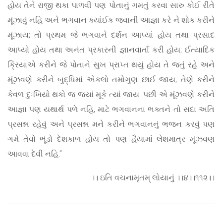
હોય તેને રાજી થકા પાળવી પણ પોતાનું ગમતું કરવા સારુ કોઈ રીતે
મૂંઝાવું નહિ અને ભગવાન ક્યાંઈક જવાની આજ્ઞા કરે ને શોક કરીને
મૂંઝાય; તો પ્રથમ જે ભગવાને દર્શન આપ્યાં હોય તથા પ્રસાદ
આપ્યો હોય તથા અનંત પ્રકારની જ્ઞાનવાર્તા કરી હોય; ઈત્યાદિક
ક્રિયાએ કરીને જે પોતાને સુખ પ્રાપ્ત થયું હોય તે જતું રહે અને
મૂંઝવણે કરીને બુદ્ધિમાં એકલો તમોગુણ છાઈ જાય; તેણે કરીને
કેવળ દુઃખિયો થકો જ જ્યાં મૂકે ત્યાં જાય. પછી એ મૂંઝવણે કરીને
આજ્ઞા પણ યથાર્થ પળે નહિ, માટે ભગવાનના ભક્તને તો સદા અતિ
પ્રસન્ન રહેવું અને પ્રસન્ન મને કરીને ભગવાનનું ભજન કરવું પણ
ગમે તેવો ભૂંડો દેશકાળ હોય તો પણ હૈયામાં લેશમાત્ર મૂંઝવણ
આવવા દેવી નહિ.”
।। ઇતિ વચનામૃતમ્ લોયાનું ।।૪।।૧૧૨।।