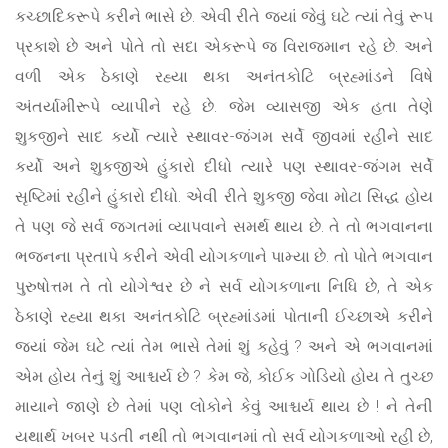
કચ્છાદિકરૂપે કરીને ભાસે છે. એવી રીતે જ્યાં જેવું ઘટે ત્યાં તેવું રૂપ
પ્રકાશે છે અને પોતે તો સદા એકરૂપે જ વિરાજમાન રહે છે. અને
વળી એક ઠેકાણે રહ્યા થકા અનંતકોટિ બ્રહ્માંડને વિષે
અંતર્યામીરૂપે વ્યાપીને રહે છે. જેમ વ્યાસજી એક હતા તેણે
શુકજીને સાદ કર્યો ત્યારે સ્થાવર-જંગમ સર્વે જીવમાં રહીને સાદ
કર્યો અને શુકજીએ હુંકારો દીધો ત્યારે પણ સ્થાવર-જંગમ સર્વે
સૃષ્ટિમાં રહીને હુંકારો દીધો. એવી રીતે શુકજી જેવા મોટા સિદ્ધ હોય
તે પણ જે સર્વ જગતમાં વ્યાપવાને સમર્થ થાય છે. તે તો ભગવાનના
ભજનના પ્રતાપે કરીને એવી યોગકળાને પામ્યા છે. તો પોતે ભગવાન
પુરુષોત્તમ તે તો યોગેશ્વર છે ને સર્વ યોગકળાના નિધિ છે, તે એક
ઠેકાણે રહ્યા થકા અનંતકોટિ બ્રહ્માંડમાં પોતાની ઈચ્છાએ કરીને
જ્યાં જેમ ઘટે ત્યાં તેમ ભાસે તેમાં શું કહેવું ? અને એ ભગવાનમાં
એમ હોય તેનું શું આશ્ચર્ય છે ? કેમ જે, કોઈક ગોડિયો હોય તે તુચ્છ
માયાને જાણે છે તેમાં પણ લોકોને કેવું આશ્ચર્ય થાય છે ! ને તેની
યથાર્થ ખબર પડતી નથી તો ભગવાનમાં તો સર્વ યોગકળાઓ રહી છે,