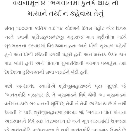
વચનામૃત ૪ : ભગવાનમાં કુતર્ક થાય તો
માયાને તર્યા ન કહેવાય તેનું
સંવત્ ૧૮૭૭ના કાર્તિક વદિ ૧૪ ચૌદશને દિવસ પહોર એક દિવસ
ચઢતે સ્વામી શ્રીસહજાનંદજી મહારાજ ગામ શ્રીલોયા મધ્યે
સુરાભક્તના દરબારમાં વિરાજમાન હતા અને ધોળો સુરવાળ પહેર્યો
હતો અને ધોળી છીંટની ડગલી પહેરી હતી અને મસ્તક ઉપર શ્વેત
પાઘ બાંધી હતી અને પોતાના મુખારવિંદની આગળ પરમહંસ તથા
દેશદેશના હરિભક્તની સભા ભરાઈને બેઠી હતી.
પછી અખંડાનંદ સ્વામીએ શ્રીજીમહારાજને પ્રશ્ન પૂછ્યો જે,
“અનંતકોટિ બ્રહ્માંડ છે, તે બ્રહ્માંડને વિષે જેવી આ બ્રહ્માંડમાં
વર્તમાન કાળે ભગવાનની મૂર્તિ છે, તેવી ને તેવી જ દેખાય છે કે નથી
દેખાતી ?” પછી શ્રીજીમહારાજ બોલ્યા જે, “ભગવાન પોતે પોતાના
અક્ષરધામને વિષે સદા વિરાજમાન છે અને મૂળ માયામાંથી ઉપજ્યા
જે અનંતકોટિ પ્રધાનપુરુષ તે થકી અનંતકોટિ બ્રહ્માંડ ઉપજે છે.