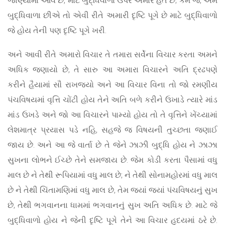
બુદ્ધિવાળા છીએ તો એવી રીતે અમારી દૃષ્ટિ પૂગે છે માટે બુદ્ધિવાળો
જે હોય તેની પણ દૃષ્ટિ પૂગે ખરી.
અને આવી રીતે અમારો વિચાર તે તમારા સર્વેના વિચાર કરતા અમને
અધિક જણાયો છે, તે સારુ આ અમારા વિચારને અતિ દ્રઢપણે
કરીને હૈયામાં સૌ રાખજ્યો અને આ વિચાર વિના તો જો રમણીય
પંચવિષયમાં વૃત્તિ ચોંટી હોય તેને અતિ બળે કરીને ઉખાડે ત્યારે માંડ
માંડ ઉખડે અને જો આ વિચારને પામ્યો હોય તો તે વૃત્તિને ખેંચ્યામાં
લેશમાત્ર પ્રયાસ પડે નહિ, સહજે જ વિષયની તુચ્છતા જણાઈ
જાય છે. અને આ જે વાર્તા છે તે જેને ઝાઝી બુદ્ધિ હોય ને ઝાઝા
સુખના લોભને ઈચ્છે તેને સમજાય છે. જેમ કોડી કરતા પૈસામાં વધુ
માલ છે ને તેથી રૂપિયામાં વધુ માલ છે; ને તેથી સોનામહોરમાં વધુ માલ
છે ને તેથી ચિંતામણિમાં વધુ માલ છે, તેમ જ્યાં જ્યાં પંચવિષયનું સુખ
છે, તેથી ભગવાનના ધામમાં ભગવાનનું સુખ અતિ અધિક છે. માટે જે
બુદ્ધિવાળો હોય ને જેની દૃષ્ટિ પૂગે તેને આ વિચાર હૃદયમાં ઠરે છે.