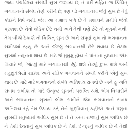
જ્યાં પંચવિષય સંબંધી સુખ જણાય છે, તે ધર્મે સહિત જે કિંચિત્
ભગવાનનો સંબંધ તેણે કરીને છે; પણ પંડે ભગવાનમાં જેવું સુખ છે તેવું
કોઈને વિષે નથી. જેમ આ મશાલ બળે છે તે મશાલને સમીપે જેવો
પ્રકાશ છે, તેવો થોડેક છેટે નથી અને તેથી ઘણે છેટે તો મૂળગો નથી;
તેમ બીજે ઠેકાણે તો કિંચિત્ સુખ છે અને સંપૂર્ણ સુખ તો ભગવાનના
સમીપમાં રહ્યું છે, અને જેટલું ભગવાનથી છેટે થવાય છે તેટલા
સુખમાં ન્યૂનતા થાય છે. માટે જે મુમુક્ષુ હોય તે પોતાના હૃદયમાં એમ
વિચારે જે, ‘જેટલું મારે ભગવાનથી છેટું થશે તેટલું દુઃખ થશે અને
મહાદુઃખિયો થઈશ. અને થોડેક ભગવાનને સંબંધે કરીને એવું સુખ
થાય છે, માટે મારે ભગવાનનો સંબંધ અતિશય રાખવો છે અને હું અતિ
સંબંધ રાખીશ તો મારે ઉત્કૃષ્ટ સુખની પ્રાપ્તિ થશે, એમ વિચારીને
અને ભગવાનના સુખનો લોભ રાખીને જેમ ભગવાનનો સંબંધ
અતિશય રહે તેમ ઉપાય કરે, તેને બુદ્ધિવાન્ કહીએ. અને પશુના
સુખથી મનુષ્યમાં અધિક સુખ છે ને તે કરતા રાજાનું સુખ અધિક છે
ને તેથી દેવતાનું સુખ અધિક છે ને તેથી ઈન્દ્રનું અધિક છે ને તેથી