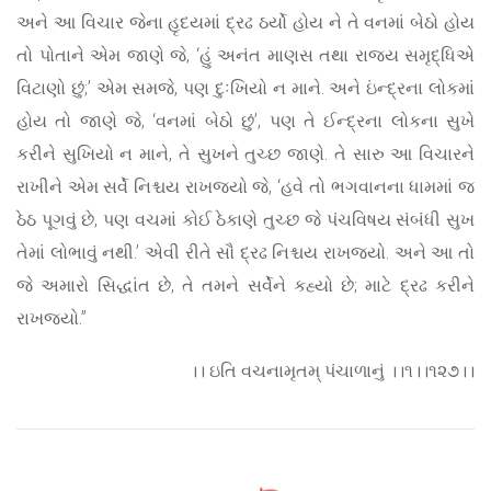
અને આ વિચાર જેના હૃદયમાં દ્રઢ ઠર્યો હોય ને તે વનમાં બેઠો હોય
તો પોતાને એમ જાણે જે, ‘હું અનંત માણસ તથા રાજ્ય સમૃદ્ધિએ
વિટાણો છું;’ એમ સમજે, પણ દુઃખિયો ન માને. અને ઇંન્દ્રના લોકમાં
હોય તો જાણે જે, ‘વનમાં બેઠો છું’, પણ તે ઈન્દ્રના લોકના સુખે
કરીને સુખિયો ન માને, તે સુખને તુચ્છ જાણે. તે સારુ આ વિચારને
રાખીને એમ સર્વે નિશ્ચય રાખજ્યો જે, ‘હવે તો ભગવાનના ધામમાં જ
ઠેઠ પૂગવું છે, પણ વચમાં કોઈ ઠેકાણે તુચ્છ જે પંચવિષય સંબંધી સુખ
તેમાં લોભાવું નથી.’ એવી રીતે સૌ દ્રઢ નિશ્ચય રાખજ્યો. અને આ તો
જે અમારો સિદ્ધાંત છે, તે તમને સર્વેને કહ્યો છે; માટે દ્રઢ કરીને
રાખજ્યો.”
।। ઇતિ વચનામૃતમ્ પંચાળાનું ।।૧।।૧૨૭।।