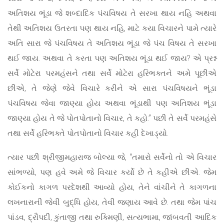
અતિશય ભૂંડા જે શબ્દાદિક પંચવિષય તે સરખા થાય નહિ અથવા
તેથી અતિશય ઉતરતા પણ થાય નહિ, માટે કયા વિચારને પામે ત્યારે
અતિ સારા જે પંચવિષય તે અતિશય ભૂંડા જે પંચ વિષય તે સરખા
થઈ જાય. અથવા તે કરતા પણ અતિશય ભૂંડા થઈ જાય? એ પ્રશ્ન
સર્વે મોટેરા પરમહંસને તથા સર્વે મોટેરા હરિભક્તને અમે પૂછીએ
છીએ, તે જેણે જેવે વિચારે કરીને એ સારા પંચવિષયને ભૂંડા
પંચવિષય જેવા જાણ્યા હોય અથવા ભૂંડાથી પણ અતિશય ભૂંડા
જાણ્યા હોય તે જે પોતપોતાનો વિચાર, તે કહો.” પછી તે સર્વે પરમહંસે
તથા સર્વે હરિભક્તે પોતપોતાનો વિચાર કહી દેખાડ્યો.
ત્યાર પછી શ્રીજીમહારાજ બોલ્યા જે, “તમારો સર્વેનો તો એ વિચાર
સાંભળ્યો, પણ હવે અમે જે વિચાર કર્યો છે તે કહીએ છીએ. જેમ
કોઈકનો કાગળ પરદેશથી આવ્યો હોય, તેને વાંચીને તે કાગળના
લખનારાની જેવી બુદ્ધિ હોય, તેવી જણાય આવે છે. તથા જેમ પાંચ
પાંડવ, દ્રૌપદી, કુંતાજી તથા રુક્મિણી, સત્યભામા, જાંબવતી આદિક