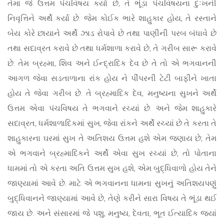
તેમાં જે ઉત્તમ પંચવિષય કર્યા છે, તે ભૂંડા પંચવિષયના દુઃખની
નિવૃત્તિને અર્થે કર્યા છે. જેમ કોઈક ભારે શાહુકાર હોય, તે રસ્તાને
બેય કોરે છાયાને અર્થે ઝાડ રોપાવે છે તથા પાણીની પરબ બંધાવે છે
તથા સદાવ્રત કરાવે છે તથા ધર્મશાળા કરાવે છે, તે ગરીબ સારૂ કરાવે
છે. તેમ બ્રહ્મા, શિવ અને ઈન્દ્રાદિક દેવ છે તે તો એ ભગવાનની
આગળ જેવા સડતાળાના રાંક હોય ને પીંપરની ટેટી બાફીને ખાતા
હોય તે જેવા ગરીબ છે. તે બ્રહ્માદિક દેવ, મનુષ્યના સુખને અર્થે
ઉત્તમ એવા પંચવિષય તે ભગવાને રચ્યાં છે. અને જેમ શાહુકારે
સદાવ્રત, ધર્મશાળાદિકમાં સુખ, જેવા રાંકને અર્થે રચ્યાં છે તે કરતા તે
શાહુકારના ઘરમાં સુખ તે અતિશય ઉત્તમ હશે એમ જણાય છે; તેમ
એ ભગવાને બ્રહ્માદિકને અર્થે એવા સુખ રચ્યાં છે, તો પોતાના
ધામમાં તો એ કરતા અતિ ઉત્તમ સુખ હશે, એમ બુદ્ધિવાળો હોય તેને
જાણ્યામાં આવે છે. માટે એ ભગવાનના ધામના સુખનું અતિશયપણું
બુદ્ધિવાનને જાણ્યામાં આવે છે, તેણે કરીને સારા વિષય તે ભૂંડા થઈ
જાય છે. અને સંસારમાં જે પશુ, મનુષ્ય, દેવતા, ભૂત ઈત્યાદિક જ્યાં