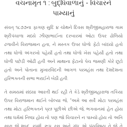
વચનામૃત ૧ : બુદ્ધિવાળાનું - વિચારને
પામ્યાનું
સંવત્ ૧૮૭૭ના ફાગણ સુદિ ૪ ચોથને દિવસ શ્રીજીમહારાજ ગામ
શ્રીપંચાળા મધ્યે ઝીણાભાઈના દરબારમાં ઓટા ઉપર ઢોલિયો
ઢળાવીને વિરાજમાન હતા, ને મસ્તક ઉપર ધોળો ફેંટો બાંધ્યો હતો
તથા ધોળો અંગરખો પહેર્યો હતો તથા ધોળો ખેસ પહેર્યો હતો તથા
ધોળી પછેડી ઓઢી હતી અને માથાના ફેંટાનો પેચ જમણી કોરે છૂટો
હતો અને પોતાના મુખારવિંદની આગળ પરમહંસ તથા દેશદેશના
હરિભક્તની સભા ભરાઈને બેઠી હતી.
તે સમયમાં સંધ્યા આરતી થઈ રહી તે કેડે શ્રીજીમહારાજ તકિયા
ઉપર વિરાજમાન થઈને બોલ્યા જે, “અમે આ સર્વે મોટા પરમહંસ
તથા મોટા હરિભક્તને પ્રશ્ન પૂછીએ છીએ જે, ભગવાનમાં હેત હોય
તથા ધર્મમાં નિષ્ઠા હોય તો પણ જો વિચારને ન પામ્યો હોય તો અતિ
સારા જે શબ્દ, સ્પર્શ, રૂપ, રસ અને ગંધ; એ પંચવિષય તે જે તે