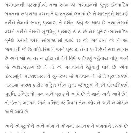
ભગવાનની પટરાણીયો તથા સાંબ જે ભગવાનનો પુત્ર ઈત્યાદિક
ભક્તના રૂપ તથા વચન તે શાસ્ત્રમાં લખ્યાં છે; તે શાસ્ત્રને શ્રવણે
કરીને તેમનાં રૂપનું પ્રમાણ તે દર્શન જેવું જ થાય છે તથા તેમનાં
વચને કરીને તેમની બુદ્ધિનું પ્રમાણ થાય છે. તેમ પુરાણ-ભારતાદિક
ગ્રંથે કરીને એમ સાંભળ્યામાં આવે છે જે, ભગવાન જે તે આ
જગતની જે ઉત્પત્તિ, સ્થિતિ અને પ્રલય તેના કર્તા છે ને સદા સાકાર
છે અને જો સાકાર ન હોય તો તેને વિષે કર્તાપણું કહેવાય નહિ. અને
જે અક્ષરબ્રહ્મ છે તે તો એ ભગવાનને રહેવાનું ધામ છે. એવા
દિવ્યમૂર્તિ, પ્રકાશમય ને સુખરૂપ જે ભગવાન તે જે તે પ્રલયકાળે
માયામાં કારણ શરીર સહિત લીન હતા જે જીવ, તેમને ઉત્પત્તિકાળે
બુદ્ધિ, ઇન્દ્રિયો, મન અને પ્રાણને આપે છે; તે શાને અર્થે આપે છે ?
તો ઉત્તમ, મધ્યમ અને કનિષ્ઠ જે વિષય તેના ભોગને અર્થે ને મોક્ષને
અર્થે આપે છે.
અને એ જીવોને અર્થે ભોગ ને ભોગનાં સ્થાનક તે ભગવાને રચ્યાં છે.