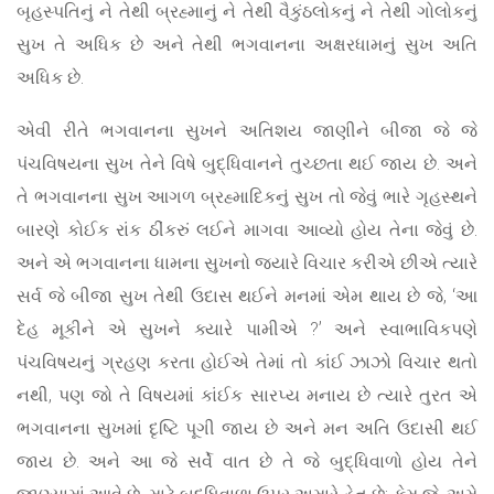
બૃહસ્પતિનું ને તેથી બ્રહ્માનું ને તેથી વૈકુંઠલોકનું ને તેથી ગોલોકનું
સુખ તે અધિક છે અને તેથી ભગવાનના અક્ષરધામનું સુખ અતિ
અધિક છે.
એવી રીતે ભગવાનના સુખને અતિશય જાણીને બીજા જે જે
પંચવિષયના સુખ તેને વિષે બુદ્ધિવાનને તુચ્છતા થઈ જાય છે. અને
તે ભગવાનના સુખ આગળ બ્રહ્માદિકનું સુખ તો જેવું ભારે ગૃહસ્થને
બારણે કોઈક રાંક ઠીંકરું લઈને માગવા આવ્યો હોય તેના જેવું છે.
અને એ ભગવાનના ધામના સુખનો જ્યારે વિચાર કરીએ છીએ ત્યારે
સર્વ જે બીજા સુખ તેથી ઉદાસ થઈને મનમાં એમ થાય છે જે, ‘આ
દેહ મૂકીને એ સુખને ક્યારે પામીએ ?’ અને સ્વાભાવિકપણે
પંચવિષયનું ગ્રહણ કરતા હોઈએ તેમાં તો કાંઈ ઝાઝો વિચાર થતો
નથી, પણ જો તે વિષયમાં કાંઈક સારપ્ય મનાય છે ત્યારે તુરત એ
ભગવાનના સુખમાં દૃષ્ટિ પૂગી જાય છે અને મન અતિ ઉદાસી થઈ
જાય છે. અને આ જે સર્વે વાત છે તે જે બુદ્ધિવાળો હોય તેને
જાણ્યામાં આવે છે, માટે બુદ્ધિવાળા ઉપર અમારે હેત છે; કેમ જે, અમે