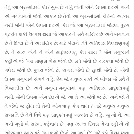
તેવું આ બ્રહ્માંડમાં કોઈ સુખ છે નહિ જેની એને ઉપમા દઇએ. અને
એ ભગવાનનો જેવો આકાર છે તેવો આ બ્રહ્માંડમાં કોઈનો આકાર
નથી જેની એને ઉપમા દઇએ; કેમ જે, આ બ્રહ્માંડમાં જેટલા પુરુષ
પ્રકૃતિ થકી ઉત્પન્ન થયા જે આકાર તે સર્વે માયિક છે અને ભગવાન
છે તે દિવ્ય છે ને અમાયિક છે; માટે બેયને વિષે અતિશય વિલક્ષણપણું
છે, તે સારુ એને ને એને સાદૃશ્યપણું કેમ થાય ? જેમ મનુષ્યને
કહીએ જે, ‘આ માણસ ભેંસ જેવો છે, સર્પ જેવો છે, ચરકલા જેવો છે,
ગધેડા જેવો છે, કૂતરા જેવો છે, કાગડા જેવો છે, હાથી જેવો છે, એવી
ઉપમા મનુષ્યને સંભવે નહિ; કેમ જે, મનુષ્ય થકી એ બીજા જે સર્વે તે
વિજાતીય છે. અને મનુષ્ય-મનુષ્યમાં પણ અતિશય સાદૃશ્યપણું
નથી, જેની ઉપમા એમ દઇએ જે, આ તે આ જેવો જ છે.’ અને જો તે
તે જેવો જ હોય તો તેની ઓળખાણ કેમ થાય ? માટે મનુષ્ય-મનુષ્ય
સજાતિ છે તેને વિષે પણ સાદૃશ્યપણું અત્યંત છે નહિ. જુઓ ને, આ
ભગો-મૂળો બે સરખા કહેવાય છે, પણ ઝાઝા દિવસ ભેગા રહીએ તો
ઓળખાઇ જાય જે, ‘આ ભગો છે ને આ મૂળો છે.’ માટે જો વિલક્ષણતા