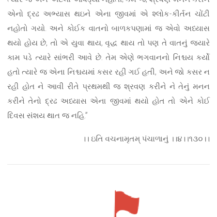
એનો દ્રઢ અભ્યાસ થઇને એના જીવમાં એ શ્લોક-કીર્તન ચોંટી
નહોતો ગયો. અને કોઈક વાતનો બાળકપણામાં જ એવો અધ્યાસ
થયો હોય છે, તો એ યુવા થાય, વૃદ્ધ થાય તો પણ તે વાતનું જ્યારે
કામ પડે ત્યારે સાંભરી આવે છે. તેમ એણે ભગવાનનો નિશ્ચય કર્યો
હતો ત્યારે જ એના નિશ્ચયમાં કસર રહી ગઈ હતી, અને જો કસર ન
રહી હોત ને આવી રીતે પ્રથમથી જ શ્રવણ કરીને ને તેનું મનન
કરીને તેનો દ્રઢ અધ્યાસ એના જીવમાં થયો હોત તો એને કોઈ
દિવસ સંશય થાત જ નહિ.”
।। ઇતિ વચનામૃતમ્ પંચાળાનું ।।૪।।૧૩૦।।