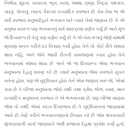
નિર્ભય, શૂરતા, કાયરતા, ભૂખ, તરસ, આશા, તૃષ્ણા, નિદ્રા, પક્ષપાત,
પારકું, પોતાનું, ત્યાગ, વૈરાગ્ય ઇત્યાદિક સ્વભાવ છે; તેમ તેવા જ એ
સર્વે સ્વભાવ મનુષ્યદેહને ભગવાન ધારે ત્યારે તેમાં જણાય છે. તે એ
મનુષ્ય સ્વરૂપ પણ ભગવાનનું સર્વ શાસ્ત્રમાં વર્ણન કર્યું છે અને મૂળ
જે દિવ્યરૂપ છે તેનું પણ વર્ણન કર્યું છે. તે એ બેય રૂપનું જેણે યથાર્થ
શ્રવણ-મનન કરીને દઢ નિશ્ચય કર્યો હોય, તેને તો કોઈ રીતે સંશય
થાય નહિ; અને જેને આવી રીતની સમજણમાં કસર હોય તેને
ભગવાનમાં સંશય થાય છે. અને એ જ દિવ્યરૂપ એવા ભગવાન
મનુષ્યના દેહનું ધારણ કરે છે, ત્યારે મનુષ્યના જેવા સ્વભાવે યુક્ત
વર્તતા હોય; પણ જે બુદ્ધિવાન હોય તેને એમ જણાય ખરું જે, ‘એમાં
કામ છે તે બીજા મનુષ્યના જેવો નથી તથા ક્રોધ, લોભ, સ્વાદ, માન
ઇત્યાદિક મનુષ્યના સ્વભાવ તે એ ભગવાનમાં છે, પણ બીજા માણસ
જેવા તો નથી; એમાં કાંઇક દિવ્યભાવ છે, તે બુદ્ધિવાનના જાણ્યામાં
આવે છે; તેણે કરીને ભગવાનપણાનો નિશ્ચય કરે છે. જેમ શંકરાચાર્યે
શૃંગારરસની વાર્તા જાણ્યાને અર્થે રાજાના દેહમાં પ્રવેશ કર્યો હતો,