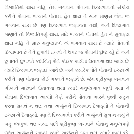
વિજાતિમાં થાય નહિ. તેમ ભગવાન પોતાના દિવ્યભાવનો સંકોચ
કરીને પોતાના ભક્તને પોતામાં હેત થાય તે સારુ માણસ જેવા જ
ભગવાન થાય છે પણ દિવ્યભાવ જણાવતા નથી; અને દિવ્યભાવ
જણાવે તો વિજાતિપણું થાય, માટે ભક્તને પોતામાં હેત ને સુવાણ્ય
થાય નહિ. તે સારુ મનુષ્યરૂપે એ ભગવાન થાય છે ત્યારે પોતાનો
દિવ્યભાવ છે તેને છુપાવી રાખવો તે ઉપર જ પોતાની દૃષ્ટિ રહે છે અને
છુપાવતે છુપાવતે કદાચિત્ પોતે કોઈક કાર્યમાં ઉતાવળા થઇ જાય છે,
ત્યારે દિવ્યભાવ જણાઈ આવે છે. અને ક્યારેક પોતે પોતાની ઇચ્છાએ
કરીને પણ પોતાના કોઈ ભક્તને જણાવે છે. જેમ શ્રીકૃષ્ણ ભગવાન
ભીષ્મને મારવાને ઉતાવળા થયા ત્યારે મનુષ્યભાવ ભૂલી ગયા ને
પોતામાં દિવ્યભાવ આવ્યો, તેણે કરીને પોતાના ભારને પૃથ્વી સહન
કરવા સમર્થ ન થઇ. તથા અર્જુનને દિવ્યભાવ દેખાડ્યો તે પોતાની
ઇચ્છાએ દેખાડ્યો, પણ તે દિવ્યભાવે૧ કરીને અર્જુનને સુખ ન થયું ને
બહુ વ્યાકુળ થઇ ગયા. પછી શ્રીકૃષ્ણ ભગવાને પોતાનું મનુષ્યપણે
દર્શન અર્જુનને આપ્યું, ત્યારે અર્જુનને સુખ થયું. ત્યારે કહ્યું જે-