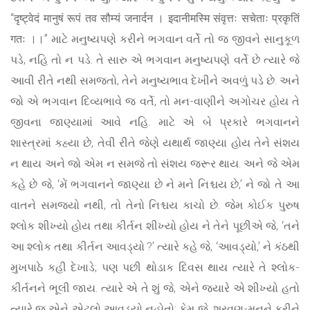
“दृष्ट्वेदं मानुषं रूपं तव सौम्यं जनार्दन । इदानीमस्मि संवृत्तः सचेताः प्रकृतिं
गतः ।।” માટે મનુષ્યપણે કરીને ભગવાન વર્તે તો જ જીવને સાનુકૂળ
પડે, નહિ તો ન પડે. તે સારુ એ ભગવાન મનુષ્યપણે વર્તે છે ત્યારે જે
આવી રીતે નથી સમજતો, તેને મનુષ્યભાવ દેખીને અવળું પડે છે. અને
જો એ ભગવાન દિવ્યભાવે જ વર્તે, તો મન-વાણીને અગોચર હોય તે
જીવના જાણ્યામાં આવે નહિ. માટે એ બે પ્રકારે ભગવાનને
શાસ્ત્રમાં કહ્યા છે, તેવી રીતે જેણે યથાર્થ જાણ્યા હોય તેને સંશય
ન થાય અને જો એમ ન સમજે તો સંશય જરૂર થાય. અને જે એમ
કહે છે જે, ‘મેં ભગવાનને જાણ્યા છે ને મને નિશ્ચય છે,’ ને જો તે આ
વાતને સમજ્યો નથી, તો તેનો નિશ્ચય કાચો છે. જેમ કોઈક પુરુષ
શ્લોક શીખ્યો હોય તથા કીર્તન શીખ્યો હોય ને તેને પૂછીએ જે, ‘તને
આ શ્લોક તથા કીર્તન આવડ્યો ?’ ત્યારે કહે જે, ‘આવડ્યો,’ ને કંઠથી
મુખપાઠે કહી દેખાડે; પણ પછી થોડાક દિવસ થાય ત્યારે તે શ્લોક-
કીર્તનને ભૂલી જાય. ત્યારે એ તે શું જે, એને જ્યારે એ શીખ્યો હતો
ત્યારે જ એને એટલો આવડ્યો નહોતો; કેમ જે, શ્રવણ-મનને કરીને