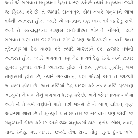
અને એ ભગવાન મનુષ્યના દેહને ધારણ કરે છે, ત્યારે મનુષ્યના જેવી
જ ક્રિયા કરે છે. તે જ્યારે સત્યયુગ હોય ત્યારે મનુષ્યને લાખ
વર્ષની આવરદા હોય, ત્યારે એ ભગવાન પણ લાખ વર્ષ જ દેહ રાખે;
અને તે સત્યયુગના માણસ મનોવાંછિત ભોગને ભોગવે, ત્યારે
ભગવાન પણ તેમ જ ભોગને ભોગવે પણ અધિકપણે ન વર્તે. અને
ત્રેતાયુગમાં દેહ ધારણ કરે ત્યારે માણસને દસ હજાર વર્ષની
આવરદા હોય, ત્યારે ભગવાન પણ તેટલા વર્ષ દેહ રાખે. અને દ્વાપર
યુગમાં હજાર વર્ષની આવરદા હોય ને દસ હજાર હાથીનું બળ
માણસમાં હોય છે, ત્યારે ભગવાનનું પણ એટલું બળ ને એટલી
આવરદા હોય છે. અને કળિમાં દેહ ધારણ કરે ત્યારે કળિ પ્રમાણે
આયુષ્ય ને બળ તેનું ભગવાન ધારણ કરે છે. અને જેમ બાળક ગર્ભમાં
આવે ને તે ગર્ભ વૃદ્ધિને પામે પછી જન્મે છે ને બાળ, યૌવન, વૃદ્ધ
અવસ્થા થાય છે ને મૃત્યુને પામે છે; તેમ જ ભગવાન પણ એવી જ
મનુષ્યની ચેષ્ટા કરે છે. અને જેમ મનુષ્યમાં કામ, ક્રોધ, લોભ, સ્વાદ,
માન, સ્નેહ, મદ, મત્સર, ઇર્ષ્યા, દ્વેષ, રાગ, મોહ, સુખ, દુઃખ, ભય,