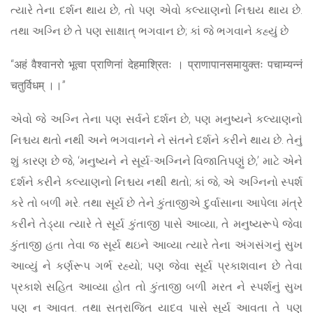
ત્યારે તેના દર્શન થાય છે, તો પણ એવો કલ્યાણનો નિશ્ચય થાય છે.
તથા અગ્નિ છે તે પણ સાક્ષાત્ ભગવાન છે; કાં જે ભગવાને કહ્યું છે
“अहं वैश्वानरो भूत्वा प्राणिनां देहमाश्रितः । प्राणापानसमायुक्तः पचाम्यन्नं
चतुर्विधम् ।।”
એવો જે અગ્નિ તેના પણ સર્વને દર્શન છે, પણ મનુષ્યને કલ્યાણનો
નિશ્ચય થતો નથી અને ભગવાનને ને સંતને દર્શને કરીને થાય છે. તેનું
શું કારણ છે જે, ‘મનુષ્યને ને સૂર્ય-અગ્નિને વિજાતિપણું છે,’ માટે એને
દર્શને કરીને કલ્યાણનો નિશ્ચય નથી થતો; કાં જે, એ અગ્નિનો સ્પર્શ
કરે તો બળી મરે. તથા સૂર્ય છે તેને કુંતાજીએ દુર્વાસાના આપેલા મંત્રે
કરીને તેડ્યા ત્યારે તે સૂર્ય કુંતાજી પાસે આવ્યા, તે મનુષ્યરૂપે જેવા
કુંતાજી હતા તેવા જ સૂર્ય થઇને આવ્યા ત્યારે તેના અંગસંગનું સુખ
આવ્યું ને કર્ણરૂપ ગર્ભ રહ્યો; પણ જેવા સૂર્ય પ્રકાશવાન છે તેવા
પ્રકાશે સહિત આવ્યા હોત તો કુંતાજી બળી મરત ને સ્પર્શનું સુખ
પણ ન આવત. તથા સત્રાજિત યાદવ પાસે સૂર્ય આવતા તે પણ