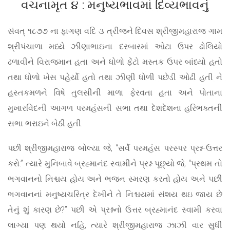
વચનામૃત ૪ : મનુષ્યભાવમાં દિવ્યભાવનું
સંવત્ ૧૮૭૭ ના ફાગણ વદિ ૩ ત્રીજને દિવસ શ્રીજીમહારાજ ગામ
શ્રીપંચાળા મધ્યે ઝીણાભાઇના દરબારમાં ઓટા ઉપર ઢોલિયો
ઢળાવીને વિરાજમાન હતા અને ધોળો ફેંટો મસ્તક ઉપર બાંધ્યો હતો
તથા ધોળો ખેસ પહેર્યો હતો તથા ઝીણી ધોળી પછેડી ઓઢી હતી ને
હસ્તકમળને વિષે તુલસીની માળા ફેરવતા હતા અને પોતાના
મુખારવિંદની આગળ પરમહંસની સભા તથા દેશદેશના હરિભક્તની
સભા ભરાઇને બેઠી હતી.
પછી શ્રીજીમહારાજ બોલ્યા જે, “સર્વે પરમહંસ પરસ્પર પ્રશ્ન-ઉત્તર
કરો.” ત્યારે મુનિબાવે બ્રહ્માનંદ સ્વામીને પ્રશ્ન પૂછ્યો જે, “પ્રથમ તો
ભગવાનનો નિશ્ચય હોય અને ભજન સ્મરણ કરતો હોય અને પછી
ભગવાનનાં મનુષ્યચરિત્ર દેખીને તે નિશ્ચયમાં સંશય થઇ જાય છે
તેનું શું કારણ છે?” પછી એ પ્રશ્નનો ઉત્તર બ્રહ્માનંદ સ્વામી કરવા
લાગ્યા પણ થયો નહિ, ત્યારે શ્રીજીમહારાજ ઝાઝી વાર સુધી