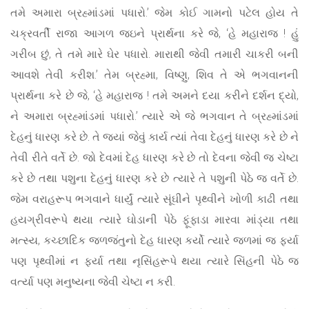
તમે અમારા બ્રહ્માંડમાં પધારો.’ જેમ કોઈ ગામનો પટેલ હોય તે
ચક્રવર્તી રાજા આગળ જઇને પ્રાર્થના કરે જે, ‘હે મહારાજ ! હું
ગરીબ છું, તે તમે મારે ઘેર પધારો. મારાથી જેવી તમારી ચાકરી બની
આવશે તેવી કરીશ.’ તેમ બ્રહ્મા, વિષ્ણુ, શિવ તે એ ભગવાનની
પ્રાર્થના કરે છે જે, ‘હે મહારાજ ! તમે અમને દયા કરીને દર્શન દ્યો,
ને અમારા બ્રહ્માંડમાં પધારો.’ ત્યારે એ જે ભગવાન તે બ્રહ્માંડમાં
દેહનું ધારણ કરે છે. તે જ્યાં જેવું કાર્ય ત્યાં તેવા દેહનું ધારણ કરે છે ને
તેવી રીતે વર્તે છે. જો દેવમાં દેહ ધારણ કરે છે તો દેવના જેવી જ ચેષ્ટા
કરે છે તથા પશુના દેહનું ધારણ કરે છે ત્યારે તે પશુની પેઠે જ વર્તે છે.
જેમ વરાહરૂપ ભગવાને ધાર્યું ત્યારે સૂંઘીને પૃથ્વીને ખોળી કાઢી તથા
હયગ્રીવરૂપે થયા ત્યારે ઘોડાની પેઠે ફૂંફાડા મારવા માંડ્યા તથા
મત્સ્ય, કચ્છાદિક જળજંતુનો દેહ ધારણ કર્યો ત્યારે જળમાં જ ફર્યા
પણ પૃથ્વીમાં ન ફર્યા તથા નૃસિંહરૂપે થયા ત્યારે સિંહની પેઠે જ
વર્ત્યા પણ મનુષ્યના જેવી ચેષ્ટા ન કરી.