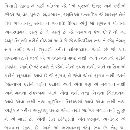
વિચારી રહ્યા ને પછી બોલ્યા જે, “એ પ્રશ્નનો ઉત્તર અમે કરીએ
છીએ જે, વેદ, પુરાણ, મહાભારત, સ્મૃતિઓ ઇત્યાદિક જે શાસ્ત્ર તેને
વિષે ભગવાનનું સનાતન અનાદિ દિવ્ય એવું જે મૂળરૂપ પોતાના
અક્ષરધામમાં રહ્યું છે તે કહ્યું છે જે, ભગવાન કેવા છે ? તો આ
ચક્ષુઇન્દ્રિયે કરીને દીઠામાં આવે છે જે યત્કિંચિત્ રૂપ, તે જેવું તેમનું
રૂપ નથી; અને શ્રવણે કરીને સાંભળ્યામાં આવે છે જે કાંઇ
શબ્દમાત્ર, તે જેવો એ ભગવાનનો શબ્દ નથી; અને ત્વચાએ કરીને
સ્પર્શમાં આવે છે જે સ્પર્શ, તે જેવો એનો સ્પર્શ નથી; અને નાસિકાએ
કરીને સૂંઘ્યામાં આવે છે જે સુગંધ, તે જેવો એનો સુગંધ નથી; અને
જિહ્વાએ કરીને વર્ણન કર્યામાં આવે એવા પણ એ ભગવાન નથી
અને મનનાં સંકલ્પમાં આવે એવા નથી તથા ચિત્તના ચિંતવનમાં
આવે એવા નથી તથા બુદ્ધિના નિશ્ચયમાં આવે એવા નથી તથા
અહંકારે કરીને અહંપણું ધરાય એવા નથી જે, ‘એ ભગવાનનો હું છું,
ને એ મારા છે.’ એવી રીતે ઇન્દ્રિયો અંતઃકરણને અગોચર એ
ભગવાન રહ્યા છે. અને એ ભગવાનનું જેવું રૂપ છે, તેવું આ