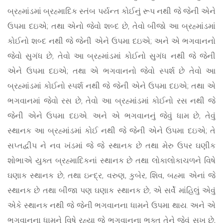
બ્રહ્માંડમાં બ્રહ્માદિક સ્તંબ પર્યન્ત કોઈનું રૂપ નથી જે જેની એને
ઉપમા દઇએ; તથા એનો જેવો શબ્દ છે, તેવો બીજો આ બ્રહ્માંડમાં
કોઈનો શબ્દ નથી જે જેની એને ઉપમા દઇએ; અને એ ભગવાનનો
જેવો સુગંધ છે, તેવો આ બ્રહ્માંડમાં કોઈનો સુગંધ નથી જે જેની
એને ઉપમા દઇએ; તથા એ ભગવાનનો જેવો સ્પર્શ છે તેવો આ
બ્રહ્માંડમાં કોઈનો સ્પર્શ નથી જે જેની એને ઉપમા દઇએ; તથા એ
ભગવાનમાં જેવો રસ છે, તેવો આ બ્રહ્માંડમાં કોઈનો રસ નથી જે
જેની એને ઉપમા દઇએ. અને એ ભગવાનનું જેવું ધામ છે, તેવું
સ્થાનક આ બ્રહ્માંડમાં કોઈ નથી જે જેની એને ઉપમા દઇએ; તે
સપ્તદ્વીપ ને નવ ખંડમાં જે જે સ્થાનક છે તથા મેરુ ઉપર ઘણીક
શોભાએ યુક્ત બ્રહ્માદિકનાં સ્થાનક છે તથા લોકાલોકાચળને વિષે
ઘણાક સ્થાનક છે, તથા ઇન્દ્ર, વરુણ, કુબેર, શિવ, બહ્મા એનાં જે
સ્થાનક છે તથા બીજા પણ ઘણાક સ્થાનક છે, એ સર્વે માંહિલું એવું
એકે સ્થાનક નથી જે જેની ભગવાનના ધામને ઉપમા થાય. અને એ
ભગવાનના ધામને વિષે રહ્યા જે ભગવાનના ભક્ત તેને જેવું સુખ છે,