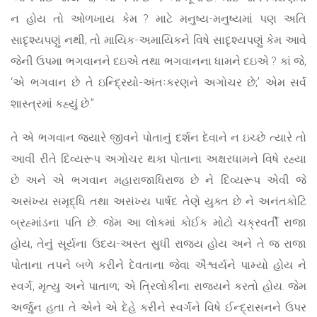
ન હોય તો ઓળખાય કેમ ? માટે મનુષ્ય-મનુષ્યમાં પણ અતિ
સાદૃશ્યપણું નથી, તો માયિક-અમાયિકને વિષે સાદૃશ્યપણું કેમ આવે
જેની ઉપમા ભગવાનને દઇએ તથા ભગવાનના ધામને દઇએ ? કાં જે,
‘એ ભગવાન છે તે ઇન્દ્રિયો-અંતઃકરણને અગોચર છે;’ એમ સર્વ
શાસ્ત્રમાં કહ્યું છે.”
તે એ ભગવાન જ્યારે જીવને પોતાનું દર્શન દેવાને ન ઇચ્છે ત્યારે તો
આવી રીતે દિવ્યરૂપ અગોચર થકા પોતાના અક્ષરધામને વિષે રહ્યા
છે અને એ ભગવાન મહારાજાધિરાજ છે ને દિવ્યરૂપ એવી જે
અસંખ્ય સમૃદ્ધિ તથા અસંખ્ય પાર્ષદ તેણે યુક્ત છે ને અનંતકોટિ
બ્રહ્માંડના પતિ છે. જેમ આ લોકમાં કોઈક મોટો ચક્રવર્તી રાજા
હોય, તેનું સૂર્યના ઉદય-અસ્ત સુધી રાજ્ય હોય અને તે જ રાજા
પોતાના તપને બળે કરીને દેવતાના જેવા ઐશ્વર્યને પામ્યો હોય ને
સ્વર્ગ, મૃત્યુ અને પાતાળ; એ ત્રિલોકીના રાજ્યને કરતો હોય. જેમ
અર્જુન હતા તે એને એ દેહે કરીને સ્વર્ગને વિષે ઈન્દ્રાસનને ઉપર