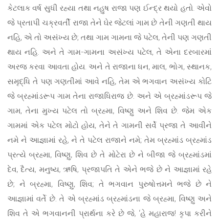
કેટલાક વર્ષ સુધી રહ્યા તથા નહુષ રાજા પણ ઈન્દ્ર થયો હતો. એવો
જે પ્રતાપી ચક્રવર્તી રાજા તેને ઘેર જેટલાં ગામ છે તેની ગણતી થાય
નહિ, એ તો અસંખ્ય છે; તથા ગામ ગામના જે પટેલ, તેની પણ ગણતી
થાય નહિ. અને તે ગામ-ગામના અસંખ્ય પટેલ, તે એના દરબારમાં
અરજ કરવા આવતા હોય. અને તે રાજાના ધન, માલ, ભોગ, સ્થાનક,
સમૃદ્ધિ તે પણ ગણતીમાં આવે નહિ, તેમ એ ભગવાન અસંખ્ય કોટિ
જે બ્રહ્માંડરૂપ ગામ તેના રાજાધિરાજ છે. અને એ બ્રહ્માંડરૂપ જે
ગામ, તેના મુખ્ય પટેલ તો બ્રહ્મા, વિષ્ણુ અને શિવ છે. જેમ એક
ગામમાં એક પટેલ મોટો હોય, તેને તે ગામની સર્વે પ્રજા તે આવીને
નમે ને આજ્ઞામાં રહે, ને તે પટેલ રાજાને નમે; તેમ બ્રહ્માંડ બ્રહ્માંડ
પ્રત્યે બ્રહ્મા, વિષ્ણુ, શિવ છે તે મોટેરા છે ને બીજા જે બ્રહ્માંડમાં
દેવ, દૈત્ય, મનુષ્ય, ઋષિ, પ્રજાપતિ તે એને ભજે છે ને આજ્ઞામાં રહે
છે; ને બ્રહ્મા, વિષ્ણુ, શિવ; તે ભગવાન પુરુષોત્તમને ભજે છે ને
આજ્ઞામાં વર્તે છે. તે એ બ્રહ્માંડ બ્રહ્માંડના જે બ્રહ્મા, વિષ્ણુ અને
શિવ તે એ ભગવાનની પ્રાર્થના કરે છે જે, ‘હે મહારાજ! કૃપા કરીને