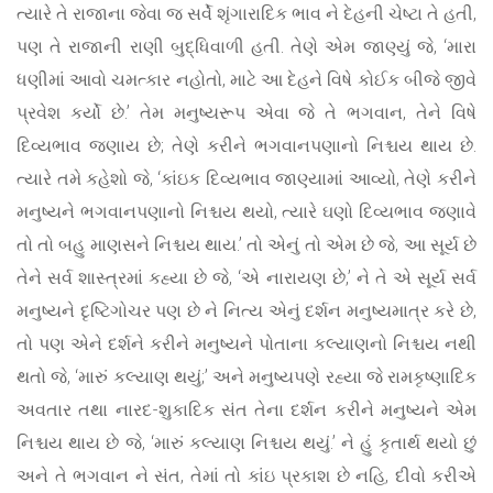
ત્યારે તે રાજાના જેવા જ સર્વે શૃંગારાદિક ભાવ ને દેહની ચેષ્ટા તે હતી,
પણ તે રાજાની રાણી બુદ્ધિવાળી હતી. તેણે એમ જાણ્યું જે, ‘મારા
ધણીમાં આવો ચમત્કાર નહોતો, માટે આ દેહને વિષે કોઈક બીજે જીવે
પ્રવેશ કર્યો છે.’ તેમ મનુષ્યરૂપ એવા જે તે ભગવાન, તેને વિષે
દિવ્યભાવ જણાય છે; તેણે કરીને ભગવાનપણાનો નિશ્ચય થાય છે.
ત્યારે તમે કહેશો જે, ‘કાંઇક દિવ્યભાવ જાણ્યામાં આવ્યો, તેણે કરીને
મનુષ્યને ભગવાનપણાનો નિશ્ચય થયો, ત્યારે ઘણો દિવ્યભાવ જણાવે
તો તો બહુ માણસને નિશ્ચય થાય.’ તો એનું તો એમ છે જે, આ સૂર્ય છે
તેને સર્વ શાસ્ત્રમાં કહ્યા છે જે, ‘એ નારાયણ છે,’ ને તે એ સૂર્ય સર્વ
મનુષ્યને દૃષ્ટિગોચર પણ છે ને નિત્ય એનું દર્શન મનુષ્યમાત્ર કરે છે,
તો પણ એને દર્શને કરીને મનુષ્યને પોતાના કલ્યાણનો નિશ્ચય નથી
થતો જે, ‘મારું કલ્યાણ થયું;’ અને મનુષ્યપણે રહ્યા જે રામકૃષ્ણાદિક
અવતાર તથા નારદ-શુકાદિક સંત તેના દર્શન કરીને મનુષ્યને એમ
નિશ્ચય થાય છે જે, ‘મારું કલ્યાણ નિશ્ચય થયું.’ ને હું કૃતાર્થ થયો છું
અને તે ભગવાન ને સંત, તેમાં તો કાંઇ પ્રકાશ છે નહિ, દીવો કરીએ