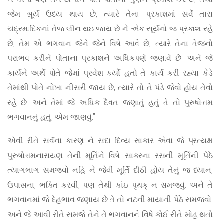
જેમ સૂર્ય ઉદય થાય છે, ત્યારે તેના પ્રકાશમાં સર્વે તારા
ચંદ્રમાદિકનાં તેજ લીન થઇ જાય છે ને એક સૂર્યનો જ પ્રકાશ રહે
છે; તેમ એ ભગવાન જેને જેને વિષે આવે છે, ત્યારે તેના તેજનો
પરાભવ કરીને પોતાના પ્રકાશને અધિકપણે જણાવે છે. અને જે
કાર્યને અર્થે પોતે જેમાં પ્રવેશ કર્યો હતો તે કાર્ય કરી રહ્યા કેડે
તેમાંથી પોતે નોખા નીસરી જાય છે, ત્યારે તો તે પંડે જેવો હોય તેવો
રહે છે. અને તેમાં જે અધિક દૈવત જણાતું હતું તે તો પુરુષોત્તમ
ભગવાનનું હતું; એમ જાણવું.”
એવી રીતે સર્વના કારણ ને સદા દિવ્ય સાકાર એવા જે પ્રત્યક્ષ
પુરુષોત્તમનારાયણ તેની મૂર્તિને વિષે સાકરના રસની મૂર્તિની પેઠે
ત્યાગભાગ સમજવો નહિ ને જેવી મૂર્તિ દીઠી હોય તેનું જ ધ્યાન,
ઉપાસના, ભક્તિ કરવી; પણ તેથી કાંઇ પૃથક્ ન સમજવું. અને તે
ભગવાનમાં જે દેહભાવ જણાય છે તે તો નટની માયાની પેઠે સમજવો.
અને જે આવી રીતે સમજે તેને તે ભગવાનને વિષે કોઈ રીતે મોહ થતો