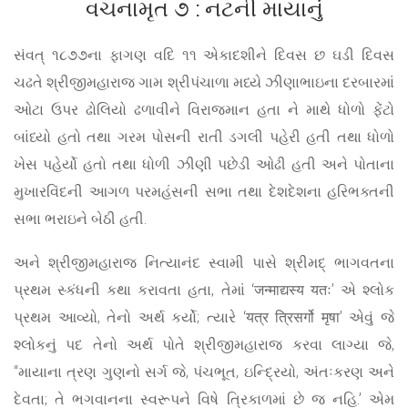
વચનામૃત ૭ : નટની માયાનું
સંવત્ ૧૮૭૭ના ફાગણ વદિ ૧૧ એકાદશીને દિવસ છ ઘડી દિવસ
ચઢતે શ્રીજીમહારાજ ગામ શ્રીપંચાળા મધ્યે ઝીણાભાઇના દરબારમાં
ઓટા ઉપર ઢોલિયો ઢળાવીને વિરાજમાન હતા ને માથે ધોળો ફેંટો
બાંધ્યો હતો તથા ગરમ પોસની રાતી ડગલી પહેરી હતી તથા ધોળો
ખેસ પહેર્યો હતો તથા ધોળી ઝીણી પછેડી ઓઢી હતી અને પોતાના
મુખારવિંદની આગળ પરમહંસની સભા તથા દેશદેશના હરિભક્તની
સભા ભરાઇને બેઠી હતી.
અને શ્રીજીમહારાજ નિત્યાનંદ સ્વામી પાસે શ્રીમદ્ ભાગવતના
પ્રથમ સ્કંધની કથા કરાવતા હતા, તેમાં ‘जन्माद्यस्य यतः’ એ શ્લોક
પ્રથમ આવ્યો, તેનો અર્થ કર્યો; ત્યારે ‘यत्र त्रिसर्गो मृषा’ એવું જે
શ્લોકનું પદ તેનો અર્થ પોતે શ્રીજીમહારાજ કરવા લાગ્યા જે,
“માયાના ત્રણ ગુણનો સર્ગ જે, પંચભૂત, ઇન્દ્રિયો, અંતઃકરણ અને
દેવતા; તે ભગવાનના સ્વરૂપને વિષે ત્રિકાળમાં છે જ નહિ.’ એમ