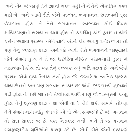
અને એમ જે જાણે તેને જ્ઞાની ભક્ત કહીએ ને તેને એકાંતિક ભક્ત
કહીએ. અને આવી રીતે જેને પ્રત્યક્ષ ભગવાનના સ્વરૂપની દ્રઢ
ઉપાસના હોય ને તેને ભગવાનના સ્વરૂપમાં કોઈ દિવસ
માયિકપણાનો સંશય ન થતો હોય ને કદાચિત્ કોઈ કુસંગને યોગે
કરીને અથવા પ્રારબ્ધકર્મને યોગે કરીને કાંઇ અવળું વર્તાઇ જાય, તો
પણ તેનું કલ્યાણ થાય. અને જો આવી રીતે ભગવાનને જાણ્યામાં
જેને સંશય હોય ને તે જો ઉર્ધ્વરેતા-નૈષ્ઠિક બ્રહ્મચારી હોય, ને
મહાત્યાગી હોય, તો પણ તેનું કલ્યાણ થવું અતિ કઠણ છે. અને જેણે
પ્રથમ એવો દ્રઢ નિશ્ચય કર્યો હોય જે, ‘જ્યારે આત્યંતિક પ્રલય
થાય છે તેને અંતે પણ ભગવાન સાકાર છે,’ એવી દ્રઢ ગ્રંથી હૃદયમાં
પડી હોય ને પછી જો તેને તેજોમય અલિંગપણું જે શાસ્ત્રમાં કહ્યું
હોય, તેનું શ્રવણ થાય તથા એવી વાર્તા કોઈ થકી સાંભળે, તોપણ
તેને સંશય થાય નહિ. કેમ જે, એ તો એમ સમજ્યો છે જે, ‘ભગવાન
તો સદા સાકાર જ છે, પણ નિરાકાર નથી. અને તે જ ભગવાન
રામકૃષ્ણાદિક મૂર્તિઓને ધારણ કરે છે; એવી રીતે જેની દ્રઢપણે