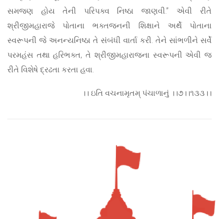
સમજણ હોય તેની પરિપક્વ નિષ્ઠા જાણવી.” એવી રીતે
શ્રીજીમહારાજે પોતાના ભક્તજનની શિક્ષાને અર્થે પોતાના
સ્વરૂપની જે અનન્યનિષ્ઠા તે સંબંધી વાર્તા કરી. તેને સાંભળીને સર્વે
પરમહંસ તથા હરિભક્ત, તે શ્રીજીમહારાજના સ્વરૂપની એવી જ
રીતે વિશેષે દ્રઢતા કરતા હવા.
।। ઇતિ વચનામૃતમ્ પંચાળાનું ।।૭।।૧૩૩।।