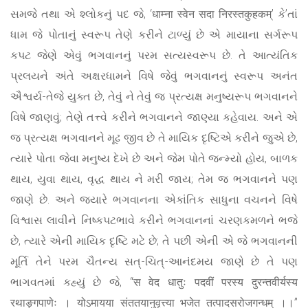
સમજે તથા એ શ્લોકનું પદ જે, ‘धाम्ना स्वेन सदा निरस्तकुहकम्’ કે’તાં
ધામ જે પોતાનું સ્વરૂપ તેણે કરીને ટાળ્યું છે એ માયાના સર્ગરૂપ
કપટ જેણે એવું ભગવાનનું પરમ સત્યસ્વરૂપ છે. તે આત્યંતિક
પ્રલયને અંતે અક્ષરધામને વિષે જેવું ભગવાનનું સ્વરૂપ અનંત
ઐશ્વર્ય-તેજે યુક્ત છે, તેવું ને તેવું જ પ્રત્યક્ષ મનુષ્યરૂપ ભગવાનને
વિષે જાણવું; તેણે તત્ત્વે કરીને ભગવાનને જાણ્યા કહેવાય. અને એ
જ પ્રત્યક્ષ ભગવાનને મૂઢ જીવ છે તે માયિક દૃષ્ટિએ કરીને જુએ છે,
ત્યારે પોતા જેવા મનુષ્ય દેખે છે અને જેમ પોતે જન્મ્યો હોય, બાળક
થાય, યુવા થાય, વૃદ્ધ થાય ને મરી જાય; તેમ જ ભગવાનને પણ
જાણે છે. અને જ્યારે ભગવાનના એકાંતિક સાધુના વચનને વિષે
વિશ્વાસ લાવીને નિષ્કપટભાવે કરીને ભગવાનનાં ચરણકમળને ભજે
છે, ત્યારે એની માયિક દૃષ્ટિ મટે છે; તે પછી એની એ જે ભગવાનની
મૂર્તિ તેને પરમ ચૈતન્ય સત્-ચિત્-આનંદમય જાણે છે તે પણ
ભાગવતમાં કહ્યું છે જે, “स वेद धातुः पदवीं परस्य दुरन्तवीर्यस्य
रथाङ्गपाणेः । योऽमायया संततयानुवृत्त्या भजेत तत्पादसरोजगन्धम् ।।”