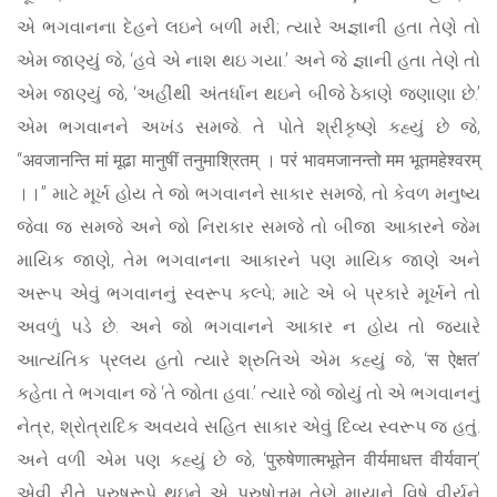
એ ભગવાનના દેહને લઇને બળી મરી; ત્યારે અજ્ઞાની હતા તેણે તો
એમ જાણ્યું જે, ‘હવે એ નાશ થઇ ગયા.’ અને જે જ્ઞાની હતા તેણે તો
એમ જાણ્યું જે, ‘અહીંથી અંતર્ધાન થઇને બીજે ઠેકાણે જણાણા છે.’
એમ ભગવાનને અખંડ સમજે. તે પોતે શ્રીકૃષ્ણે કહ્યું છે જે,
“अवजानन्ति मां मूढा मानुषीं तनुमाश्रितम् । परं भावमजानन्तो मम भूतमहेश्वरम्
।।” માટે મૂર્ખ હોય તે જો ભગવાનને સાકાર સમજે, તો કેવળ મનુષ્ય
જેવા જ સમજે અને જો નિરાકાર સમજે તો બીજા આકારને જેમ
માયિક જાણે, તેમ ભગવાનના આકારને પણ માયિક જાણે અને
અરૂપ એવું ભગવાનનું સ્વરૂપ કલ્પે; માટે એ બે પ્રકારે મૂર્ખને તો
અવળું પડે છે. અને જો ભગવાનને આકાર ન હોય તો જ્યારે
આત્યંતિક પ્રલય હતો ત્યારે શ્રુતિએ એમ કહ્યું જે, ‘स ऐक्षत’
કહેતા તે ભગવાન જે ‘તે જોતા હવા.’ ત્યારે જો જોયું તો એ ભગવાનનું
નેત્ર, શ્રોત્રાદિક અવયવે સહિત સાકાર એવું દિવ્ય સ્વરૂપ જ હતું.
અને વળી એમ પણ કહ્યું છે જે, ‘पुरुषेणात्मभूतेन वीर्यमाधत्त वीर्यवान्’
એવી રીતે પુરુષરૂપે થઇને એ પુરુષોત્તમ તેણે માયાને વિષે વીર્યને