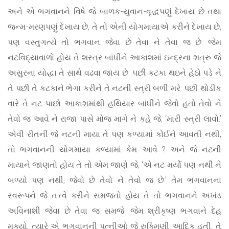
અને એ ભગવાનને વિષે જે બાળક-યુવાન-વૃદ્ધપણું દેખાય છે તથા
જન્મ-મરણપણું દેખાય છે, તે તો એની યોગમાયાએ કરીને દેખાય છે,
પણ વસ્તુગત્યે તો ભગવાન જેવા છે તેવા ને તેવા જ છે. જેમ
નટવિદ્યાવાળો હોય તે શસ્ત્ર બાંધીને આકાશમાં ઇન્દ્રના શત્રુ જે
અસુરના યોદ્ધા તે સાથે વઢવા જાય છે. પછી કટકા થઇને હેઠો પડે ને
તે પછી તે કટકાને ભેગા કરીને તે નટની સ્ત્રી બળી મરે. પછી થોડીક
વારે તે નટ પાછો આકાશમાંથી હથિયાર બાંધીને જેવો હતો તેવો ને
તેવો જ આવે ને રાજા પાસે મોજ માગે ને કહે જે, ‘મારી સ્ત્રી લાવો.’
એવી રીતની જે નટની માયા તે પણ કળ્યામાં કોઈને આવતી નથી,
તો ભગવાનની યોગમાયા કળ્યામાં કેમ આવે ? અને જે નટની
માયાને જાણતો હોય તે તો એમ જાણે જે, ‘એ નટ મર્યો પણ નથી ને
બળ્યો પણ નથી, જેવો છે તેવો ને તેવો જ છે.’ તેમ ભગવાનના
સ્વરૂપને જે તત્ત્વે કરીને સમજતો હોય તે તો ભગવાનને અખંડ
અવિનાશી જેવા છે તેવા જ સમજે. જેમ શ્રીકૃષ્ણ ભગવાને દેહ
મૂક્યો, ત્યારે એ ભગવાનની પત્નીઓ જે રુક્મિણી આદિક હતી, તે