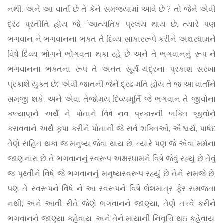
નથી. અને આ વાર્તા છે તે કેને સમજ્યામાં આવે છે ? તો જેને એવી
દ્રઢ પ્રતીતિ હોય જે, ‘આત્યંતિક પ્રલય થાય છે, ત્યારે પણ
ભગવાન ને ભગવાનના ભક્ત તે દિવ્ય સાકારરૂપે કરીને અક્ષરધામને
વિષે દિવ્ય ભોગને ભોગવતા થકા રહે છે અને તે ભગવાનનું રૂપ ને
ભગવાનના ભક્તના રૂપ તે અનંત સૂર્ય-ચંદ્રના પ્રકાશ સરખા
પ્રકાશે યુક્ત છે;’ એવી જાતની જેને દ્રઢ મતિ હોય તે જ આ વાર્તાને
સમજી શકે. અને એવા તેજોમય દિવ્યમૂર્તિ જે ભગવાન તે જીવોના
કલ્યાણને અર્થે ને પોતાને વિષે નવ પ્રકારની ભક્તિ જીવોને
કરાવવાને અર્થે કૃપા કરીને પોતાની જે સર્વ શક્તિઓ, ઐશ્વર્ય, પાર્ષદ
તેણે સહિત થકા જ મનુષ્ય જેવા થાય છે, ત્યારે પણ જે એવા મર્મના
જાણનારા છે તે ભગવાનનું સ્વરૂપ અક્ષરધામને વિષે જેવું રહ્યું છે તેવું
જ પૃથ્વીને વિષે જે ભગવાનનું મનુષ્યસ્વરૂપ રહ્યું છે તેને સમજે છે,
પણ તે સ્વરૂપને વિષે ને આ સ્વરૂપને વિષે લેશમાત્ર ફેર સમજતા
નથી; અને આવી રીતે જેણે ભગવાનને જાણ્યા, તેણે તત્ત્વે કરીને
ભગવાનને જાણ્યા કહેવાય. અને તેને માયાની નિવૃત્તિ થઇ કહેવાય.