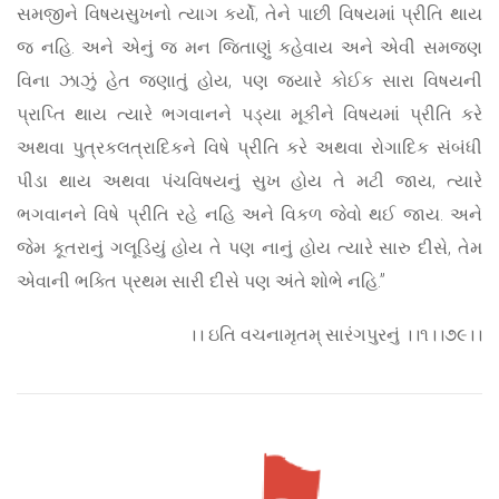
સમજીને વિષયસુખનો ત્યાગ કર્યો, તેને પાછી વિષયમાં પ્રીતિ થાય
જ નહિ. અને એનું જ મન જિતાણું કહેવાય અને એવી સમજણ
વિના ઝાઝું હેત જણાતું હોય, પણ જ્યારે કોઈક સારા વિષયની
પ્રાપ્તિ થાય ત્યારે ભગવાનને પડ્યા મૂકીને વિષયમાં પ્રીતિ કરે
અથવા પુત્રકલત્રાદિકને વિષે પ્રીતિ કરે અથવા રોગાદિક સંબંધી
પીડા થાય અથવા પંચવિષયનું સુખ હોય તે મટી જાય, ત્યારે
ભગવાનને વિષે પ્રીતિ રહે નહિ અને વિકળ જેવો થઈ જાય. અને
જેમ કૂતરાનું ગલૂડિયું હોય તે પણ નાનું હોય ત્યારે સારુ દીસે, તેમ
એવાની ભક્તિ પ્રથમ સારી દીસે પણ અંતે શોભે નહિ.”
।। ઇતિ વચનામૃતમ્ સારંગપુરનું ।।૧।।૭૯।।