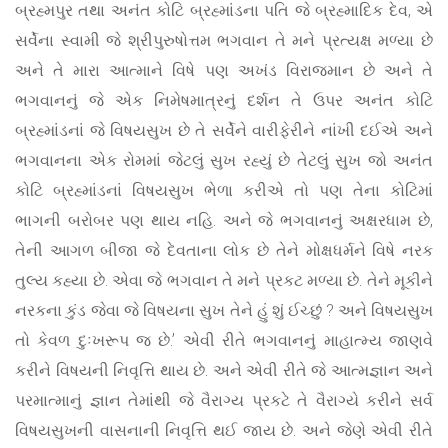
બ્રહ્મપુર તથા અનંત કોટિ બ્રહ્માંડના પતિ જે બ્રહ્માદિક દેવ, એ
સર્વેના સ્વામી જે શ્રીપુરુષોત્તમ ભગવાન તે મને પ્રત્યક્ષ મળ્યા છે
અને તે મારા આત્માને વિષે પણ અખંડ વિરાજમાન છે અને તે
ભગવાનનું જે એક નિમેષમાત્રનું દર્શન તે ઉપર અનંત કોટિ
બ્રહ્માંડનાં જે વિષયસુખ છે તે સર્વેને વારીફેરીને નાંખી દઈએ અને
ભગવાનના એક રોમમાં જેટલું સુખ રહ્યું છે તેટલું સુખ જો અનંત
કોટિ બ્રહ્માંડનાં વિષયસુખ ભેળા કરીએ તો પણ તેના કોટિમાં
ભાગની બરોબર પણ થાય નહિ. અને જે ભગવાનનું અક્ષરધામ છે,
તેની આગળ બીજા જે દેવતાના લોક છે તેને મોક્ષધર્મને વિષે નરક
તુલ્ય કહ્યા છે. એવા જે ભગવાન તે મને પ્રકટ મળ્યા છે. તેને મૂકીને
નરકના કુંડ જેવા જે વિષયના સુખ તેને હું શું ઈચ્છું ? અને વિષયસુખ
તો કેવળ દુઃખરૂપ જ છે.’ એવી રીતે ભગવાનનું માહાત્મ્ય જાણવે
કરીને વિષયની નિવૃત્તિ થાય છે. અને એવી રીતે જે આત્મજ્ઞાન અને
પરમાત્માનું જ્ઞાન તેમાંથી જે વૈરાગ્ય પ્રકટે તે વૈરાગ્યે કરીને સર્વ
વિષયસુખની વાસનાની નિવૃત્તિ થઈ જાય છે. અને જેણે એવી રીતે