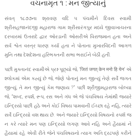
વચનામૃત ૧ : મન જીત્યાનું
સંવત્ ૧૮૭૭ના શ્રાવણ વદિ ૫ પંચમીને દિવસ સ્વામી
શ્રીસહજાનંદજી મહારાજ ગામ શ્રીસારંગપુર મધ્યે જીવાખાચરના
દરબારમાં ઉત્તરાદે દ્વાર ઓરડાની ઓસરીએ વિરાજમાન હતા અને
સર્વ શ્વેત વસ્ત્ર ધારણ કર્યા હતા ને પોતાના મુખારવિંદની આગળ
મુનિ તથા દેશદેશના હરિભક્તની સભા ભરાઈને બેઠી હતી.
પછી મુક્તાનંદ સ્વામીએ પ્રશ્ન પૂછ્યો જે, ‘जितं जगत् केन मनो हि येन’ એ
શ્લોકમાં એમ કહ્યું છે જે, જેણે પોતાનું મન જીત્યું તેણે સર્વે જગત
જીત્યું, તે મન જીત્યું કેમ જણાય ?” પછી શ્રીજીમહારાજ બોલ્યા
જે, “શબ્દ, સ્પર્શ, રૂપ, રસ અને ગંધ એ જે પંચવિષય તેમાંથી જ્યારે
ઇન્દ્રિયો પાછી હઠે અને કોઈ વિષય પામવાની ઈચ્છા રહે નહિ, ત્યારે
સર્વે ઇન્દ્રિયો વશ થાય છે. અને જ્યારે ઇન્દ્રિયો વિષયનો સ્પર્શ જ
ન કરે ત્યારે મન પણ ઇન્દ્રિયો લગણ આવે નહિ અને હૈયામાં ને
હૈયામાં રહે. એવી રીતે જેને પંચવિષયનો ત્યાગ અતિ દ્રઢપણે કરીને