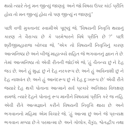
થયો ત્યારે તેનું મન જીત્યું જાણવું. અને જો વિષય ઉપર કાંઈ પ્રીતિ
હોય તો મન જીત્યું હોય તો પણ જીત્યું ન જાણવું.”
પછી વળી મુક્તાનંદ સ્વામીએ પૂછ્યું જે, “વિષયની નિવૃત્તિ થયાનું
કારણ તે વૈરાગ્ય છે કે પરમેશ્વરને વિષે પ્રીતિ છે ?” પછી
શ્રીજીમહારાજ બોલ્યા જે, “એક તો વિષયની નિવૃત્તિનું કારણ
આત્મનિષ્ઠા છે અને બીજું માહાત્મ્યે સહિત જે ભગવાનનું જ્ઞાન તે છે.
તેમાં આત્મનિષ્ઠા તો એવી રીતની જોઈએ જે, ‘હું ચૈતન્ય છું ને દેહ
જડ છે, અને હું શુદ્ધ છું ને દેહ નરકરૂપ છે, અને હું અવિનાશી છું ને
દેહ નાશવંત છે, અને હું આનંદરૂપ છું ને દેહ દુઃખરૂપ છે.’ એવી રીતે
જ્યારે દેહ થકી પોતાના આત્માને સર્વ પ્રકારે અતિશય વિલક્ષણ
સમજે, ત્યારે દેહને પોતાનું રૂપ માનીને વિષયમાં પ્રીતિ કરે જ નહિ.
એવી રીતે આત્મજ્ઞાને કરીને વિષયની નિવૃત્તિ થાય છે. અને
ભગવાનનો મહિમા એમ વિચારે જે, ‘હું આત્મા છું અને જે પ્રત્યક્ષ
ભગવાન મળ્યા છે તે પરમાત્મા છે. અને ગોલોક, વૈકુંઠ, શ્વેતદ્વીપ તથા