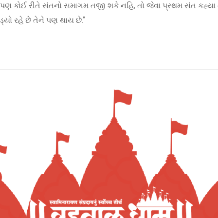
એ પણ કોઈ રીતે સંતનો સમાગમ તજી શકે નહિ, તો જેવા પ્રથમ સંત કહ્યા
્યો રહે છે તેને પણ થાય છે.”