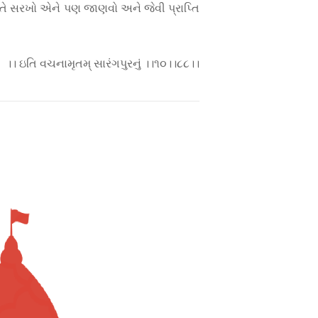
 તે સરખો એને પણ જાણવો અને જેવી પ્રાપ્તિ
।। ઇતિ વચનામૃતમ્ સારંગપુરનું ।।૧૦।।૮૮।।