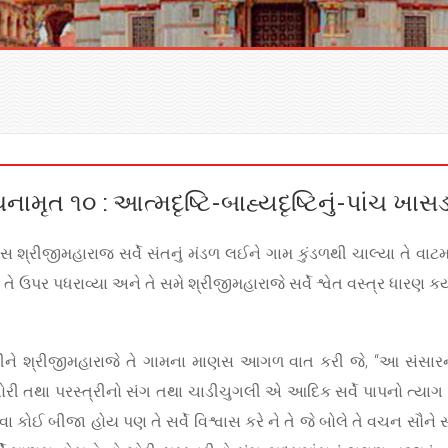
નામૃત ૧૦ : આત્મદૃષ્ટિ-બાહ્યદૃષ્ટિનું-પાંચ ખાસડાં
રીજીમહારાજ સર્વે સંતનું મંડળ લઈને ગામ કુંડળથી ચાલ્યા તે વાટમાં ગા
 ઉપર પધરાવ્યા અને તે સમે શ્રીજીમહારાજે સર્વે શ્વેત વસ્ત્ર ધારણ કર્ય
ાવીને શ્રીજીમહારાજે તે ગામના માણસ આગળ વાત કરી જે, “આ સંસારને
ોરી તથા પરસ્ત્રીનો સંગ તથા ચાડીચુગલી એ આદિક સર્વે પાપનો ત્યાગ કરી
થવા કોઈ બીજા હોય પણ તે સર્વે વિશ્વાસ કરે ને તે જે બોલે તે વચન સૌન