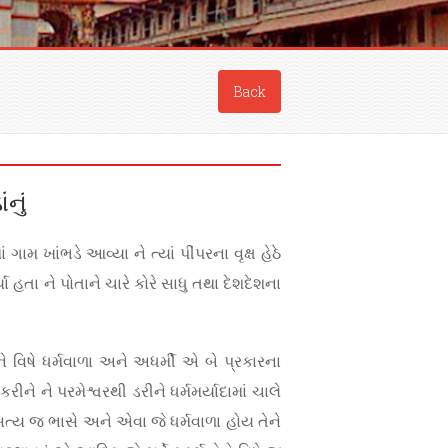
Back
નું
મ ખાંભડે આવ્યા ને ત્યાં પીંપરના વૃક્ષ હેઠે
ા હતા ને પોતાને ચારે કોરે સાધુ તથા દેશદેશના
 વિષે ધર્મવાળા અને અધર્મી એ બે પ્રકારના
ને ને પરમેશ્વરથી ડરીને ધર્મમર્યાદામાં ચાલે
ે સત્ય જ ભાસે અને એવા જે ધર્મવાળા હોય તેને