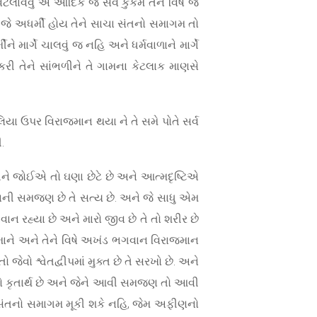
લાવવું એ આદિક જે સર્વે કુકર્મ તેને વિષે જ
 જે અધર્મી હોય તેને સાચા સંતનો સમાગમ તો
 માર્ગે ચાલવું જ નહિ અને ધર્મવાળાને માર્ગે
રી તેને સાંભળીને તે ગામના કેટલાક માણસે
િયા ઉપર વિરાજમાન થયા ને તે સમે પોતે સર્વ
.
 કરીને જોઈએ તો ઘણા છેટે છે અને આત્મદૃષ્ટિએ
ાળાની સમજણ છે તે સત્ય છે. અને જે સાધુ એમ
ાન રહ્યા છે અને મારો જીવ છે તે તો શરીર છે
 માને અને તેને વિષે અખંડ ભગવાન વિરાજમાન
વો શ્વેતદ્વીપમાં મુક્ત છે તે સરખો છે. અને
તે તો કૃતાર્થ છે અને જેને આવી સમજણ તો આવી
 ને સંતનો સમાગમ મૂકી શકે નહિ, જેમ અફીણનો