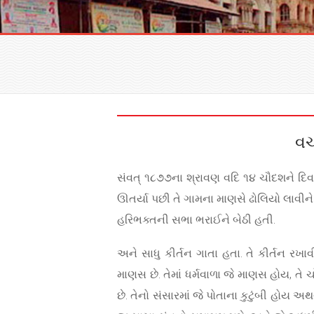
વચ
સંવત્ ૧૮૭૭ના શ્રાવણ વદિ ૧૪ ચૌદશને દિવસ શ્
ઊતર્યા પછી તે ગામના માણસે ઢોલિયો લાવીને તે
હરિભક્તની સભા ભરાઈને બેઠી હતી.
અને સાધુ કીર્તન ગાતા હતા. તે કીર્તન રખ
માણસ છે. તેમાં ધર્મવાળા જે માણસ હોય, તે ચ
છે. તેનો સંસારમાં જે પોતાના કુટુંબી હોય અ