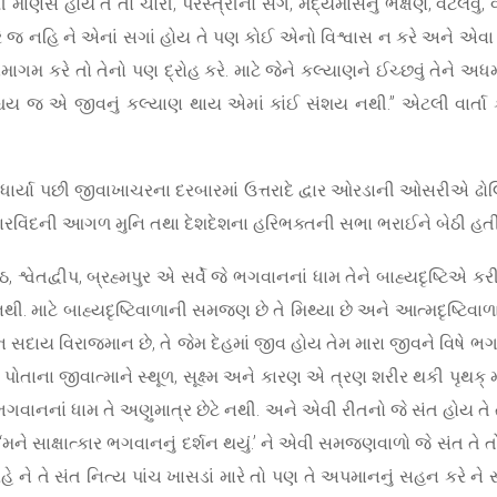
ણસ હોય તે તો ચોરી, પરસ્ત્રીનો સંગ, મદ્યમાંસનું ભક્ષણ, વટલવું, વટ
 કરે જ નહિ ને એનાં સગાં હોય તે પણ કોઈ એનો વિશ્વાસ ન કરે અને એવા
કરે તો તેનો પણ દ્રોહ કરે. માટે જેને કલ્યાણને ઈચ્છવું તેને અધર્મીને
ચય જ એ જીવનું કલ્યાણ થાય એમાં કાંઈ સંશય નથી.” એટલી વાર્તા ક
પધાર્યા પછી જીવાખાચરના દરબારમાં ઉત્તરાદે દ્વાર ઓરડાની ઓસરીએ ઢોલ
મુખારવિંદની આગળ મુનિ તથા દેશદેશના હરિભક્તની સભા ભરાઈને બેઠી હતી
ઠ, શ્વેતદ્વીપ, બ્રહ્મપુર એ સર્વે જે ભગવાનનાં ધામ તેને બાહ્યદૃષ્ટિએ
ી. માટે બાહ્યદૃષ્ટિવાળાની સમજણ છે તે મિથ્યા છે અને આત્મદૃષ્ટિવ
સદાય વિરાજમાન છે, તે જેમ દેહમાં જીવ હોય તેમ મારા જીવને વિષે ભગવ
પોતાના જીવાત્માને સ્થૂળ, સૂક્ષ્મ અને કારણ એ ત્રણ શરીર થકી પૃથક્
નનાં ધામ તે અણુમાત્ર છેટે નથી. અને એવી રીતનો જે સંત હોય તે તો જે
ે, ‘મને સાક્ષાત્કાર ભગવાનનું દર્શન થયું.’ ને એવી સમજણવાળો જે સંત 
રહે ને તે સંત નિત્ય પાંચ ખાસડાં મારે તો પણ તે અપમાનનું સહન કરે