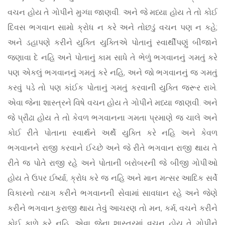
વચન હોય તે ગોપીને મુગ્ધા જાણવી. અને જે મધ્યા હોય તે તો કોઈ
દિવસ ભગવાન સામો ક્રોધ ન કરે અને તોછડું વચન પણ ન કહે;
અને ડહાપણે કરીને યુક્તિ યુક્તિએ પોતાનું સ્વાર્થીપણું બીજાને
જણાવા દે નહિ અને પોતાનું કામ સાધે તે ભેળું ભગવાનનું ગમતું કરે
પણ એકલું ભગવાનનું ગમતું કરે નહિ, અને જો ભગવાનનું જ ગમતું
કરવું પડે તો પણ કાંઈક પોતાનું ગમતું કરવાની યુક્તિ જરૂર રાખે.
એવા જેના શાસ્ત્રને વિષે વચન હોય તે ગોપીને મધ્યા જાણવી. અને
જે પ્રૌઢા હોય તે તો કેવળ ભગવાનના ગમતા પ્રમાણે જ ચાલે અને
કોઈ રીતે પોતાના સ્વાર્થને અર્થે યુક્તિ કરે નહિ અને કેવળ
ભગવાનને રાજી કરવાને ઈચ્છે અને જે રીતે ભગવાન રાજી થાય તે
રીતે જ પોતે રાજી રહે અને પોતાની બરોબરની જે બીજી ગોપીઓ
હોય તે ઉપર ઈર્ષ્યા, ક્રોધ કરે જ નહિ અને માન મત્સર આદિક સર્વે
વિકારનો ત્યાગ કરીને ભગવાનની સેવામાં સાવધાન રહે અને જેણે
કરીને ભગવાન કુરાજી થાય તેવું આચરણ તો મન, કર્મ, વચને કરીને
કોઈ કાળે કરે નહિ. એવા જેના શાસ્ત્રમાં વચન હોય તે ગોપીને