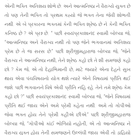
એની ભક્તિ અતિશય શોભે છે. અને આત્મનિષ્ઠા ને વૈરાગ્યે યુક્ત છે
તો પણ તેની ભક્તિ તો પ્રથમ કહ્યો જે ભક્ત તેના જેવી શોભતી
નથી. એ બે પ્રકારના ભક્તમાં કેની ભક્તિ શ્રેષ્ઠ છે ને કેની ભક્તિ
કનિષ્ઠ છે ? એ પ્રશ્ન છે. “ પછી સ્વયંપ્રકાશાનંદ સ્વામી બોલ્યા જે,
“આત્મનિષ્ઠા અને વૈરાગ્ય નથી તો પણ જેને ભગવાનમાં અતિશય
પ્રેમ છે તે જ સરસ છે.” પછી શ્રીજીમહારાજ બોલ્યા જે, “જેને
વૈરાગ્ય ને આત્મનિષ્ઠા નથી, તેને શ્રેષ્ઠ કહો છો તે શી સમજણે કહો
છો ? કેમ જે, એ તો દેહાભિમાની છે, માટે જ્યારે એના દેહને સુખ
થાય એવા પંચવિષયનો યોગ થશે ત્યારે એને વિષયમાં પ્રીતિ થઈ
જશે. પછી ભગવાનને વિષે એવી પ્રીતિ નહિ રહે. તેને તમે શ્રેષ્ઠ કેમ
કહો છો ?” પછી સ્વયંપ્રકાશાનંદ સ્વામી બોલ્યા જે, “જેને વિષયમાં
પ્રીતિ થઈ જાય એને અમે પ્રેમી કહેતા નથી. અમે તો ગોપીઓ
જેવા ભક્ત હોય તેને પ્રેમી કહીએ છીએ.” પછી શ્રીજીમહારાજ
બોલ્યા જે, “ગોપીઓ કાંઈ ભોળિયો નહોતી, એ તો આત્મનિષ્ઠા ને
વૈરાગ્ય યુક્ત હોય તેની સમજણને ઉલ્લંઘી જાય એવી તો ડાહિયો