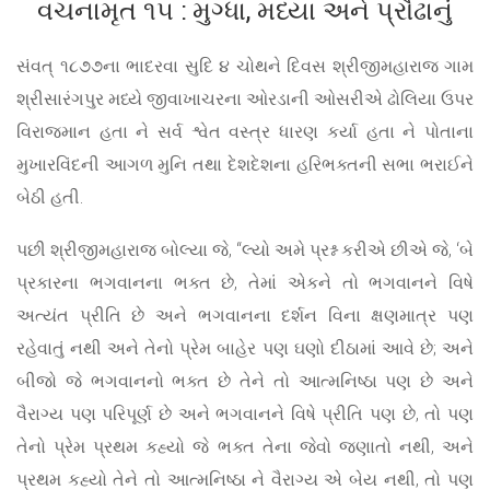
વચનામૃત ૧૫ : મુગ્ધા, મધ્યા અને પ્રૌઢાનું
સંવત્ ૧૮૭૭ના ભાદરવા સુદિ ૪ ચોથને દિવસ શ્રીજીમહારાજ ગામ
શ્રીસારંગપુર મધ્યે જીવાખાચરના ઓરડાની ઓસરીએ ઢોલિયા ઉપર
વિરાજમાન હતા ને સર્વ શ્વેત વસ્ત્ર ધારણ કર્યા હતા ને પોતાના
મુખારવિંદની આગળ મુનિ તથા દેશદેશના હરિભક્તની સભા ભરાઈને
બેઠી હતી.
પછી શ્રીજીમહારાજ બોલ્યા જે, “લ્યો અમે પ્રશ્ન કરીએ છીએ જે, ‘બે
પ્રકારના ભગવાનના ભક્ત છે, તેમાં એકને તો ભગવાનને વિષે
અત્યંત પ્રીતિ છે અને ભગવાનના દર્શન વિના ક્ષણમાત્ર પણ
રહેવાતું નથી અને તેનો પ્રેમ બાહેર પણ ઘણો દીઠામાં આવે છે; અને
બીજો જે ભગવાનનો ભક્ત છે તેને તો આત્મનિષ્ઠા પણ છે અને
વૈરાગ્ય પણ પરિપૂર્ણ છે અને ભગવાનને વિષે પ્રીતિ પણ છે, તો પણ
તેનો પ્રેમ પ્રથમ કહ્યો જે ભક્ત તેના જેવો જણાતો નથી, અને
પ્રથમ કહ્યો તેને તો આત્મનિષ્ઠા ને વૈરાગ્ય એ બેય નથી, તો પણ