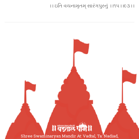
।। ઇતિ વચનામૃતમ્ સારંગપુરનું ।।૧૫।।૯૩।।
Shree Swaminaryan Mandir At: Vadtal, Ta: Nadiad,