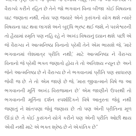
વૈરાગ્યે કરીને રહિત છે તેને જો ભગવાન વિના બીજા કોઈ વિષયના
ઘાટ જણાતા નથી, તોય પણ જ્યારે એને કુસંગનો યોગ થશે ત્યારે
વિષયના ઘાટ થવા લાગશે અને બુદ્ધિ ભ્રષ્ટ થઈ જશે, ને પરમેશ્વરની
તો હૈયામાં સ્મૃતિ પણ નહિ રહે ને અખંડ વિષયનું ધ્યાન થશે. પછી એ
જે વૈરાગ્ય ને આત્મનિષ્ઠા વિનાનો પ્રેમી તેને એમ ભાસશે જે, ‘મારે
ભગવાનમાં લેશમાત્ર પ્રીતિ નથી,’ માટે આત્મનિષ્ઠા ને વૈરાગ્ય
વિનાનો જે પ્રેમી ભક્ત જણાતો હોય તે તો અતિશય ન્યૂન છે. અને
જેને આત્મનિષ્ઠા છે ને વૈરાગ્ય છે ને ભગવાનમાં પ્રીતિ પણ સાધારણ
જેવી જ છે. તે તો એમ જાણે છે જે, ‘મારા જીવાત્માને વિષે જ આ
ભગવાનની મૂર્તિ અખંડ વિરાજમાન છે.’ એમ જાણીને ઉપરથી તો
ભગવાનની મૂર્તિના દર્શન સ્પર્શાદિકને વિષે આતુરતા જેવું નથી
જણાતું ને શાંતપણા જેવું જણાય છે. તો પણ એની પ્રીતિના મૂળ
ઊંડાં છે. તે કોઈ કુસંગને યોગે કરીને પણ એની પ્રીતિ ઓછી થાય
એવી નથી માટે એ ભક્ત શ્રેષ્ઠ છે ને એકાંતિક છે.”