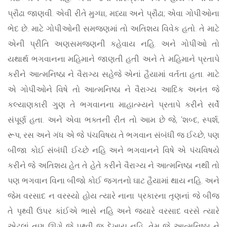
પ્રૌઢા જાણવી. એવી રીતે મુગ્ધા, મધ્યા અને પ્રૌઢા; એવા ગોપીઓના
ભેદ છે. માટે ગોપીઓની સમજણમાં તો અતિશય વિવેક હતો. તે માટે
એની પ્રીતિ અણસમજણની કહેવાય નહિ. અને ગોપીઓ તો
યથાર્થ ભગવાનના મહિમાને જાણતી હતી અને તે મહિમાને પ્રતાપે
કરીને આત્મનિષ્ઠા ને વૈરાગ્ય સહેજે એનાં હૈયામાં વર્તતા હતા. માટે
એ ગોપીઓને વિષે તો આત્મનિષ્ઠા ને વૈરાગ્ય આદિક અનંત જે
કલ્યાણકારી ગુણ તે ભગવાનના માહાત્મ્યને પ્રતાપે કરીને સર્વે
સંપૂર્ણ હતા. અને એવા ભક્તની રીત તો આમ છે જે, ‘શબ્દ, સ્પર્શ,
રૂપ, રસ અને ગંધ એ જે પંચવિષય તે ભગવાન સંબંધી જ ઈચ્છે, પણ
બીજા કોઈ સંબંધી ઈચ્છે નહિ અને ભગવાનને વિષે એ પંચવિષયે
કરીને જે અતિશય હેત તે હેતે કરીને વૈરાગ્ય ને આત્મનિષ્ઠા નથી તો
પણ ભગવાન વિના બીજો કોઈ જગતનો ઘાટ હૈયામાં થાય નહિ. અને
જેમ વરસાદ ન વરસ્યો હોય ત્યારે નાના પ્રકારના તૃણનાં જે બીજ
તે પૃથ્વી ઉપર કાંઈએ ભાસે નહિ અને જ્યારે વરસાદ વરસે ત્યારે
એટલાં તૃણ ઊગે જે પૃથ્વી જ દેખાય નહિ, તેમ જે આત્મનિષ્ઠા ને