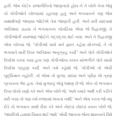
હતી. જેમ કોઈક રાજનીતિનો જાણનારો હોય ને તે બોલે તેના જેવું
તો ગોપીઓને બોલ્યામાં ડહાપણ હતું; અને ભગવાનને પણ જેમ
યથાર્થપણે જાણ્યા જોઈએ તેમ જાણતી હતી. અને સર્વે યાદવમાં
અતિશય ડાહ્યા ને ભગવાનના ચોવટિયા એવા જે ઉદ્ધવજી, તે
ગોપીઓની સમજણ જોઈને ગદ્ગદ્કંઠ થઈ ગયા. અને તે ઉદ્ધવજી
એમ બોલ્યા જે, “ગોપીઓ પાસે મને જ્ઞાન કહેવા મોકલ્યો, તે તો
ભગવાને મારી ઉપર અતિશય અનુગ્રહ કર્યો.” અને પોતે ગોપીઓને
ઉપદેશ કરવા ગયા હતા પણ ગોપીઓના વચન સાંભળીને પોતે સામો
ઉપદેશ ગ્રહણ કર્યો. અને તમે કહેશો જે, ‘ગોપીઓ તો એવી
બુદ્ધિમાન નહોતી’, તો એમાં તો મુગ્ધા, મધ્યા અને પ્રૌઢા એ ત્રણ
પ્રકારના ભેદ હતા. તેમાં મુગ્ધાનું એવું લક્ષણ છે જે, એક તો ભગવાન
ઉપર ધોખો ઘણો કરે અને એમ બોલે જે, ‘અમે તમારે અર્થે કરી કરીને
મરી ગયા તો પણ તમે નજરમાં લાવતા નથી;’ અને એમ કરતા જો વધુ
છેડે તો ભગવાન સાથે રીસ કરે અને તોછડાં તોછડાં વચન બોલે જે,
‘જાણીએ હમણાં વિમુખ થઈ જશે.’ એવી જાતના જેના શાસ્ત્રને વિષે