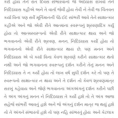
કરી હોય તેને રાત દિવસ સંભારવાનો જે અધ્યાસ રાખવો તેને
નિદિધ્યાસ કહીએ અને તે વાર્તા જેવી હોય તેવી ને તેવી જ ચિંતવન
કર્યા વિના પણ સર્વે મૂર્તિમાનની પેઠે ઈદં સાંભરી આવે તેને સાક્ષાત્કાર
કહીએ અને જો એવી રીતે આત્માના સ્વરૂપનું શ્રવણાદિક કર્યું
હોય તો આત્મસ્વરૂપનો એવી રીતે સાક્ષાત્કાર થાય અને જો
ભગવાનનો એવી રીતે શ્રવણ, મનન, નિદિધ્યાસ કર્યો હોય તો
ભગવાનનો એવી રીતે સાક્ષાત્કાર થાય છે, પણ મનન અને
નિદિધ્યાસ એ બે કર્યા વિના કેવળ શ્રવણે કરીને સાક્ષાત્કાર થતો
નથી અને જો ભગવાનના સ્વરૂપનું દર્શન કરીને તેનું મનન અને
નિદિધ્યાસ તે ન કર્યો હોય તો લાખ વર્ષ સુધી દર્શન કરે તો પણ તે
સ્વરૂપનો સાક્ષાત્કાર ન થાય અને તે દર્શન તો કેવળ શ્રવણમાત્ર
સરખું કહેવાય અને જેણે ભગવાનના અંગઅંગનું દર્શન કરીને પછી
તે અંગ અંગનું મનન ને નિદિધ્યાસ તે કર્યો હશે તો તે અંગ આજ
સહેજે સાંભરી આવતું હશે અને જે અંગનું દર્શન માત્ર જ થયું હશે
તો તે અંગને સંભારતો હશે તો પણ નહિ સાંભરતું હોય. અને કેટલાક