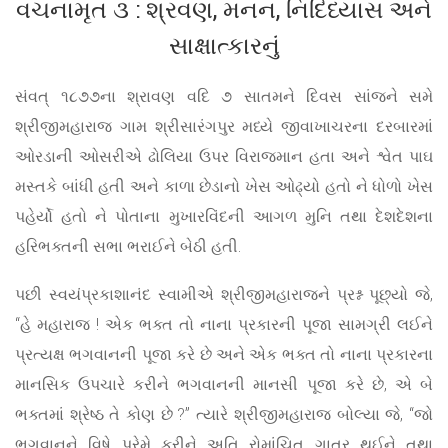
વચનામૃત ૩ : શ્રવણ, મનન, નિદિધ્યાસ અને
સાક્ષાત્કારનું
સંવત્ ૧૮૭૭ના શ્રાવણ વદિ ૭ સાતમને દિવસ સાંજને સમે
શ્રીજીમહારાજ ગામ શ્રીસારંગપુર મધ્યે જીવાખાચરના દરબારમાં
ઓરડાની ઓસરીએ ઢોલિયા ઉપર વિરાજમાન હતા અને શ્વેત પાઘ
મસ્તકે બાંધી હતી અને કાળા છેડાનો ખેસ ઓઢ્યો હતો ને ધોળો ખેસ
પહેર્યો હતો ને પોતાના મુખારવિંદની આગળ મુનિ તથા દેશદેશના
હરિભક્તની સભા ભરાઈને બેઠી હતી.
પછી સ્વયંપ્રકાશાનંદ સ્વામીએ શ્રીજીમહારાજને પ્રશ્ન પૂછ્યો જે,
“હે મહારાજ ! એક ભક્ત તો નાના પ્રકારની પૂજા સામગ્રી લઈને
પ્રત્યક્ષ ભગવાનની પૂજા કરે છે અને એક ભક્ત તો નાના પ્રકારના
માનસિક ઉપચારે કરીને ભગવાનની માનસી પૂજા કરે છે, એ બે
ભક્તમાં શ્રેષ્ઠ તે કોણ છે ?” ત્યારે શ્રીજીમહારાજ બોલ્યા જે, “જો
ભગવાનને વિષે પ્રેમે કરીને અતિ રોમાંચિત ગાત્ર થઈને તથા