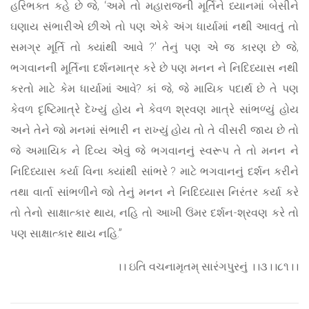
હરિભક્ત કહે છે જે, ‘અમે તો મહારાજની મૂર્તિને ધ્યાનમાં બેસીને
ઘણાય સંભારીએ છીએ તો પણ એકે અંગ ધાર્યામાં નથી આવતું તો
સમગ્ર મૂર્તિ તો ક્યાંથી આવે ?’ તેનું પણ એ જ કારણ છે જે,
ભગવાનની મૂર્તિના દર્શનમાત્ર કરે છે પણ મનન ને નિદિધ્યાસ નથી
કરતો માટે કેમ ધાર્યામાં આવે? કાં જે, જે માયિક પદાર્થ છે તે પણ
કેવળ દૃષ્ટિમાત્રે દેખ્યું હોય ને કેવળ શ્રવણ માત્રે સાંભળ્યું હોય
અને તેને જો મનમાં સંભારી ન રાખ્યું હોય તો તે વીસરી જાય છે તો
જે અમાયિક ને દિવ્ય એવું જે ભગવાનનું સ્વરૂપ તે તો મનન ને
નિદિધ્યાસ કર્યા વિના ક્યાંથી સાંભરે ? માટે ભગવાનનું દર્શન કરીને
તથા વાર્તા સાંભળીને જો તેનું મનન ને નિદિધ્યાસ નિરંતર કર્યા કરે
તો તેનો સાક્ષાત્કાર થાય, નહિ તો આખી ઉંમર દર્શન-શ્રવણ કરે તો
પણ સાક્ષાત્કાર થાય નહિ.”
।। ઇતિ વચનામૃતમ્ સારંગપુરનું ।।૩।।૮૧।।