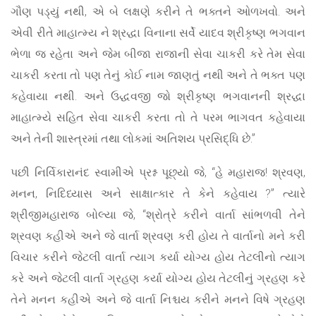
ગૌણ પડ્યું નથી, એ બે લક્ષણે કરીને તે ભક્તને ઓળખવો. અને
એવી રીતે માહાત્મ્ય ને શ્રદ્ધા વિનાના સર્વે યાદવ શ્રીકૃષ્ણ ભગવાન
ભેળા જ રહેતા અને જેમ બીજા રાજાની સેવા ચાકરી કરે તેમ સેવા
ચાકરી કરતા તો પણ તેનું કોઈ નામ જાણતું નથી અને તે ભક્ત પણ
કહેવાયા નથી. અને ઉદ્ધવજી જો શ્રીકૃષ્ણ ભગવાનની શ્રદ્ધા
માહાત્મ્યે સહિત સેવા ચાકરી કરતા તો તે પરમ ભાગવત કહેવાયા
અને તેની શાસ્ત્રમાં તથા લોકમાં અતિશય પ્રસિદ્ધિ છે.”
પછી નિર્વિકારાનંદ સ્વામીએ પ્રશ્ન પૂછ્યો જે, “હે મહારાજ! શ્રવણ,
મનન, નિદિધ્યાસ અને સાક્ષાત્કાર તે કેને કહેવાય ?” ત્યારે
શ્રીજીમહારાજ બોલ્યા જે, “શ્રોત્રે કરીને વાર્તા સાંભળવી તેને
શ્રવણ કહીએ અને જે વાર્તા શ્રવણ કરી હોય તે વાર્તાનો મને કરી
વિચાર કરીને જેટલી વાર્તા ત્યાગ કર્યા યોગ્ય હોય તેટલીનો ત્યાગ
કરે અને જેટલી વાર્તા ગ્રહણ કર્યા યોગ્ય હોય તેટલીનું ગ્રહણ કરે
તેને મનન કહીએ અને જે વાર્તા નિશ્ચય કરીને મનને વિષે ગ્રહણ