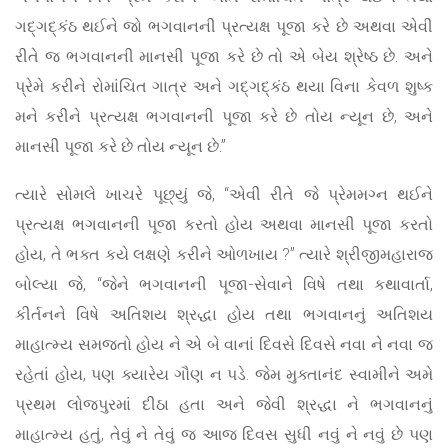
ગદ્ગદ્કંઠ થઈને જો ભગવાનની પ્રત્યક્ષ પૂજા કરે છે અથવા એવી
રીતે જ ભગવાનની માનસી પૂજા કરે છે તો એ બેય શ્રેષ્ઠ છે. અને
પ્રેમે કરીને રોમાંચિત ગાત્ર અને ગદ્ગદ્કંઠ થયા વિના કેવળ શુષ્ક
મને કરીને પ્રત્યક્ષ ભગવાનની પૂજા કરે છે તોય ન્યૂન છે, અને
માનસી પૂજા કરે છે તોય ન્યૂન છે.”
ત્યારે સોમલે ખાચરે પૂછ્યું જે, “એવી રીતે જે પ્રેમમગ્ન થઈને
પ્રત્યક્ષ ભગવાનની પૂજા કરતો હોય અથવા માનસી પૂજા કરતો
હોય, તે ભક્ત કયે લક્ષણે કરીને ઓળખાય ?” ત્યારે શ્રીજીમહારાજ
બોલ્યા જે, “જેને ભગવાનની પૂજા-સેવાને વિષે તથા કથાવાર્તા,
કીર્તનને વિષે અતિશય શ્રદ્ધા હોય તથા ભગવાનનું અતિશય
માહાત્મ્ય સમજતો હોય ને એ બે વાનાં દિવસે દિવસે નવા ને નવા જ
રહેતાં હોય, પણ ક્યારેય ગૌણ ન પડે. જેમ મુક્તાનંદ સ્વામીને અમે
પ્રથમ લોજપુરમાં દીઠા હતા અને જેવી શ્રદ્ધા ને ભગવાનનું
માહાત્મ્ય હતું, તેવું ને તેવું જ આજ દિવસ સુધી નવું ને નવું છે પણ