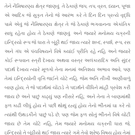
તેને નૈમિષારણ્ય ક્ષેત્ર જાણવું. તે ઠેકાણે જપ, તપ, વ્રત, ધ્યાન, પૂજા
એ આદિક જે સુકૃત તેનો જે આરંભ કરે તે દિન દિન પ્રત્યે વૃદ્ધિ
પામે એવું જે નૈમિષારણ્ય ક્ષેત્ર તે જે ઠેકાણે ભગવાનના એકાંતિક
સાધુ રહેતા હોય તે ઠેકાણે જાણવું. અને જ્યારે મનોમય ચક્રની
ઇન્દ્રિયો રૂપ જે ધારા તે બૂંઠ્ઠી થઈ જાય ત્યારે શબ્દ, સ્પર્શ, રૂપ, રસ
અને ગંધ એ પંચવિષયને વિષે ક્યાંઈ પ્રીતિ રહે નહિ અને જ્યારે
કોઈ રૂપવાન સ્ત્રી દેખાય અથવા વસ્ત્ર અલંકારાદિક અતિ સુંદર
પદાર્થ દેખાય ત્યારે મૂળગો તેના મનમાં અતિશય અભાવ આવે, પણ
તેમાં ઇન્દ્રિયોની વૃત્તિ જઈને ચોટે નહિ. જેમ અતિ તીખી અણીવાળું
બાણ હોય, તે જે પદાર્થમાં ચોંટાડે તે પદાર્થને વીંધિને માંહી પ્રવેશ કરી
જાય છે અને પાછું કાઢ્યું પણ નીસરે નહિ; અને તેના તે બાણમાંથી
ફળ કાઢી લીધું હોય ને પછી થોથું રહ્યું હોય તેનો ભીંતમાં ઘા કરે તો
ત્યાંથી ઉથડકીને પાછું પડે છે, પણ જેમ ફળ સોતું ભીંતને વિષે ચોંટી
જાય છે તેમ ચોંટે નહિ, તેમ જ્યારે મનોમય ચક્રની ધારા જે,
ઇન્દ્રિયો તે બૂંઠ્ઠીયો થઈ જાય ત્યારે ગમે તેવો શ્રેષ્ઠ વિષય હોય તેમાં