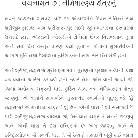
વચનામૃત ૭ : નૈમિષારણ્ય ક્ષેત્રનું
સંવત્ ૧૮૭૭ના શ્રાવણ વદિ ૧૧ એકાદશીને દિવસ રાત્રિને સમે
શ્રીજીમહારાજ ગામ શ્રીસારંગપુર મધ્યે જીવાખાચરના દરબારમાં
ઉત્તરાદે દ્વાર ઓરડાની ઓસરીએ ઢોલિયા ઉપર વિરાજમાન હતા
અને સર્વ શ્વેત વસ્ત્ર ધારણ કર્યા હતા ને પોતાના મુખારવિંદની
આગળ મુનિ તથા દેશદેશના હરિભક્તની સભા ભરાઈને બેઠી હતી.
અને શ્રીજીમહારાજે શ્રીમદ્‌ભાગવત પુરાણના પ્રથમ સ્કંધની કથા
વંચાવવાનો આરંભ કરાવ્યો હતો ત્યારે તેમાં એમ વાર્તા આવી જે,
‘જ્યાં મનોમય ચક્રની ધારા કુંઠિત થાય ત્યાં નૈમિષારણ્ય ક્ષેત્ર
જાણવું.’ એ વાર્તાને સાંભળીને મુક્તાનંદ સ્વામીએ પૂછ્યું જે, “હે
મહારાજ ! એ મનોમય ચક્ર તે શું છે ને એની ધારા તે શી સમજવી ?”
પછી શ્રીજીમહારાજ બોલ્યા જે, “મનોમય ચક્ર તે મનને જાણવું
અને એની ધારા તે દસ ઇન્દ્રિયો છે એમ જાણવું અને તે
ઇન્દ્રિયોરૂપ જે મનની ધારા તે જે ઠેકાણે ઘસાઈને બૂંઠ્ઠી થઈ જાય