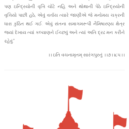
પણ ઇન્દ્રિયોની વૃત્તિ ચોંટે નહિ અને થોથાની પેઠે ઇન્દ્રિયોની
વૃત્તિયો પાછી હઠે, એવું વર્તાય ત્યારે જાણીએ જે મનોમય ચક્રની
ધારા કુંઠિત થઈ ગઈ. એવું સંતના સમાગમરૂપી નૈમિષારણ્ય ક્ષેત્ર
જ્યાં દેખાય ત્યાં કલ્યાણને ઈચ્છવું અને ત્યાં અતિ દ્રઢ મન કરીને
રહેવું.”
।। ઇતિ વચનામૃતમ્ સારંગપુરનું ।।૭।।૮૫।।