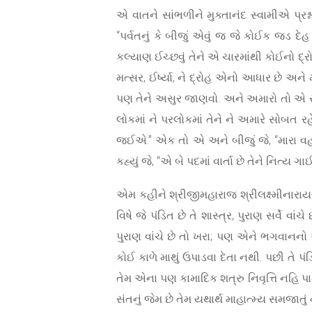
એ વાતને સાંભળીને મુક્તાનંદ સ્વામીએ પ્રશ
“પર્વતનું કે બીજું એવું જ જે કોઈક જડ દ
કલ્યાણ ઈચ્છવું તેને એ ચારમાંથી કોઈનો દ્
મત્સર, ઈર્ષ્યા, ને દ્રોહ એનો આધાર છે અ
પણ તેને અસુર જાણવો. અને અમારો તો એ સ્
લોકમાં ને પરલોકમાં તેને ને અમારે સોબત રહે
જઈએ.” એક તો એ અને બીજું જે, “મારા વહા
કહ્યું જે, “એ બે પદમાં વાર્તા છે તેને નિત્ય ગ
એમ કહીને શ્રીજીમહારાજ શ્રીલક્ષ્મીનારા
વિષે જે પંડિત છે તે શાસ્ત્ર, પુરાણ સર્વે
પુરાણ વાંચે છે તો ખરા; પણ એને ભગવાનનો આ
કોઈ કાળે માથું ઉપાડવા દેતા નથી. પછી તે 
તેમ એના પણ કામાદિક શત્રુ નિવૃત્તિ નહિ 
સંતનું જેમ છે તેમ યથાર્થ માહાત્મ્ય સમજાતું