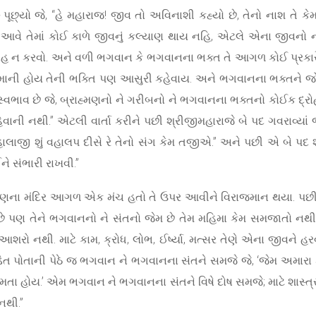
્ન પૂછ્યો જે, “હે મહારાજ! જીવ તો અવિનાશી કહ્યો છે, તેનો નાશ તે 
ેહ આવે તેમાં કોઈ કાળે જીવનું કલ્યાણ થાય નહિ, એટલે એના જીવનો 
રોહ ન કરવો. અને વળી ભગવાન કે ભગવાનના ભક્ત તે આગળ કોઈ પ્રકારે માન
ને માની હોય તેની ભક્તિ પણ આસુરી કહેવાય. અને ભગવાનના ભક્તને જો
વભાવ છે જે, બ્રાહ્મણનો ને ગરીબનો ને ભગવાનના ભક્તનો કોઈક દ્રો
વાની નથી.” એટલી વાર્તા કરીને પછી શ્રીજીમહારાજે બે પદ ગવરાવ્યાં જે,
લાજી શું વહાલપ દીસે રે તેનો સંગ કેમ તજીએ.” અને પછી એ બે પદ શ
ાઈને સંભારી રાખવી.”
યણના મંદિર આગળ એક મંચ હતો તે ઉપર આવીને વિરાજમાન થયા. પછી ગો
 વાંચે છે પણ તેને ભગવાનનો ને સંતનો જેમ છે તેમ મહિમા કેમ સમજાતો નથી
શરો નથી. માટે કામ, ક્રોધ, લોભ, ઈર્ષ્યા, મત્સર તેણે એના જીવને હરવ
પંડિત પોતાની પેઠે જ ભગવાન ને ભગવાનના સંતને સમજે જે, ‘જેમ અમારા ક
પામતા હોય.’ એમ ભગવાન ને ભગવાનના સંતને વિષે દોષ સમજે; માટે શાસ્ત
 નથી.”