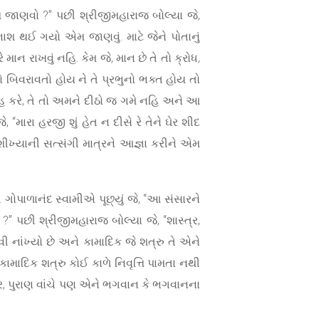
કેમ જાણવો ?” પછી શ્રીજીમહારાજ બોલ્યા જે,
નાશ થઈ ગયો એમ જાણવું. માટે જેને પોતાનું
 રાખવું નહિ. કેમ જે, માન છે તે તો ક્રોધ,
 બિવરાવતો હોય ને તે પ્રભુનો ભક્ત હોય તો
હ કરે, તે તો અમને દીઠો જ ગમે નહિ અને આ
 “મારા હરજી શું હેત ન દીસે રે તેને ઘેર શીદ
ીખ્યાની સત્સંગી માત્રને આજ્ઞા કરીને એમ
પાળાનંદ સ્વામીએ પૂછ્યું જે, “આ સંસારને
 ?” પછી શ્રીજીમહારાજ બોલ્યા જે, “શાસ્ત્ર,
ી નાંખ્યો છે અને કામાદિક જે શત્રુ તે એને
ામાદિક શત્રુ કોઈ કાળે નિવૃત્તિ પામતા નથી
્ર, પુરાણ વાંચે પણ એને ભગવાન કે ભગવાનના