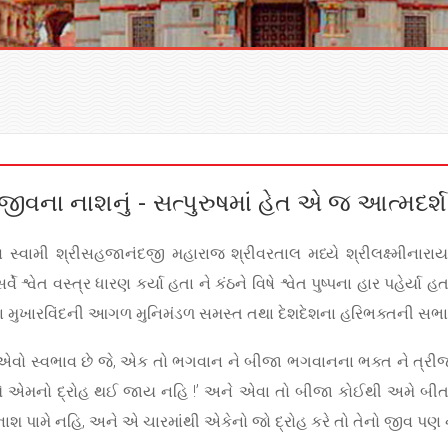
જીવના નાશનું - સત્પુરુષમાં હેત એ જ આત્મદર્શનન
 સ્વામી શ્રીસહજાનંદજી મહારાજ શ્રીવરતાલ મધ્યે શ્રીલક્ષ્મીનારાયણ
્વેત વસ્ત્ર ધારણ કર્યા હતા ને કંઠને વિષે શ્વેત પુષ્પના હાર પહેર્યા હ
તાના મુખારવિંદની આગળ મુનિમંડળ સમસ્ત તથા દેશદેશના હરિભક્તની સભા
 એવો સ્વભાવ છે જે, એક તો ભગવાન ને બીજા ભગવાનના ભક્ત ને ત્રીજ
ે એમનો દ્રોહ થઈ જાય નહિ !’ અને એવા તો બીજા કોઈથી અમે બીતા
નાશ પામે નહિ, અને એ ચારમાંથી એકેનો જો દ્રોહ કરે તો તેનો જીવ પણ 