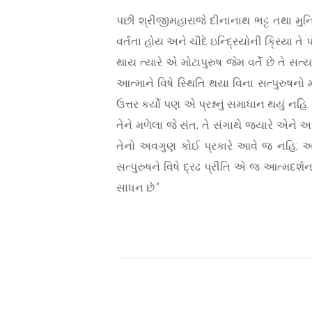
પછી શ્રીજીમહારાજે દીનાનાથ ભટ્ટ તથા મુનિમ
વર્તતા હોય અને ચૌદે ઇન્દ્રિયોની ક્રિયા ત
થાય ત્યારે એ મોટાપુરુષ જેમ વર્તે છે તે સ
આત્માને વિષે સ્થિતિ થયા વિના સત્પુરુષનો
ઉત્તર કર્યો પણ એ પ્રશ્નનું સમાધાન થયું નહ
તેને મળેલા જે સંત, તે સંગાથે જ્યારે એને અ
તેનો અવગુણ કોઈ પ્રકારે આવે જ નહિ; અને
સત્પુરુષને વિષે દ્રઢ પ્રીતિ એ જ આત્મદર્
સાધન છે.”