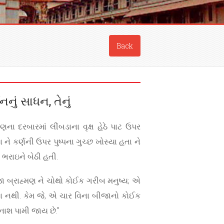
Back
ું સાધન, તેનું
ના દરબારમાં લીંબડાના વૃક્ષ હેઠે પાટ ઉપર
તા ને કર્ણની ઉપર પુષ્પના ગુચ્છ ખોસ્યા હતા ને
 ભરાઇને બેઠી હતી.
ા બ્રાહ્મણ ને ચોથો કોઈક ગરીબ મનુષ્ય; એ
 નથી. કેમ જે, એ ચાર વિના બીજાનો કોઈક
નાશ પામી જાય છે.”