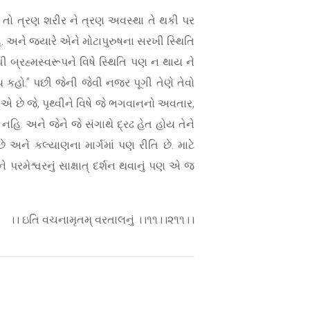
 તે તો ત્રણ શરીર ને ત્રણ અવસ્થા તે થકી પર
િ. અને જ્યારે એને મોટાપુરુષના સરખી સ્થિતિ
ધી બ્રહ્મસ્વરૂપને વિષે સ્થિતિ પણ ન થાય ને
ય કહો.” પછી જેની જેવી નજર પૂગી તેણે તેવો
ો એ છે જે, પૃથ્વીને વિષે જે ભગવાનનો અવતાર,
 નહિ. અને જેને જે સંગાથે દ્રઢ હેત હોય તેને
અને કલ્યાણના માર્ગમાં પણ રીતિ છે. માટે
પરમેશ્વરનું સાક્ષાત્ દર્શન થવાનું પણ એ જ
।। ઇતિ વચનામૃતમ્ વરતાલનું ।।૧૧।।૨૧૧।।