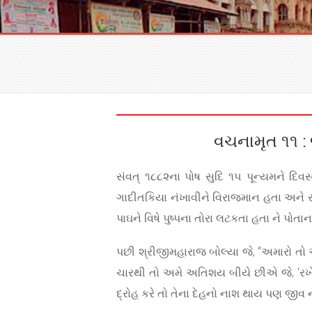
વચનામૃત ૧૧ : 
સંવત્ ૧૮૮૨ના પોષ સુદિ ૧૫ પૂન્યમને દિવસ
ગાદીતકિયા નંખાવીને વિરાજમાન હતા અને સર્વે શ
પાઘને વિષે પુષ્પના તોરા લટકતા હતા ને પો
પછી શ્રીજીમહારાજ બોલ્યા જે, “અમારો તો
ચારથી તો અમે અતિશય બીયે છીએ જે, ‘રખ
દ્રોહ કરે તો તેના દેહનો નાશ થાય પણ જીવ 