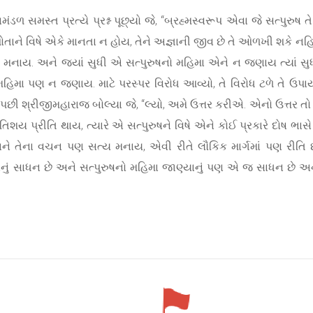
ંડળ સમસ્ત પ્રત્યે પ્રશ્ન પૂછ્યો જે, “બ્રહ્મસ્વરૂપ એવા જે સત્પુરુષ
ે પોતાને વિષે એકે માનતા ન હોય, તેને અજ્ઞાની જીવ છે તે ઓળખી શકે નહ
ત્ય મનાય. અને જ્યાં સુધી એ સત્પુરુષનો મહિમા એને ન જણાય ત્યાં સુ
 મહિમા પણ ન જણાય. માટે પરસ્પર વિરોધ આવ્યો, તે વિરોધ ટળે તે ઉપા
િ. પછી શ્રીજીમહારાજ બોલ્યા જે, “લ્યો, અમે ઉત્તર કરીએ. એનો ઉત્તર ત
તિશય પ્રીતિ થાય, ત્યારે એ સત્પુરુષને વિષે એને કોઈ પ્રકારે દોષ ભાસે
 તેના વચન પણ સત્ય મનાય, એવી રીતે લૌકિક માર્ગમાં પણ રીતિ છે 
શનનું સાધન છે અને સત્પુરુષનો મહિમા જાણ્યાનું પણ એ જ સાધન છે અને 