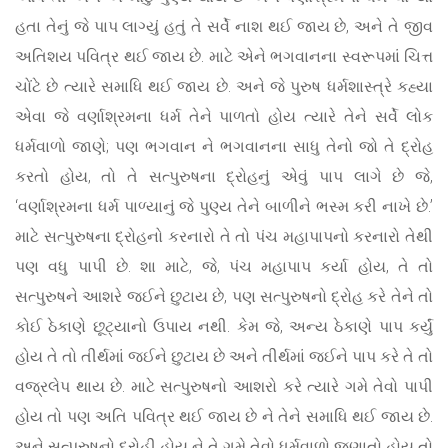
હતા તેનું જે પાપ લાગ્યું હતું તે સર્વે નાશ થઈ જાય છે, અને તે જીવ
અતિશય પવિત્ર થઈ જાય છે. માટે એને ભગવાનના સ્વરૂપમાં ચિત્ત
ચોંટે છે ત્યારે સમાધિ થઈ જાય છે. અને જે પુરુષ ધર્મશાસ્ત્રે કહ્યા
એવા જે વર્ણાશ્રમના ધર્મ તેને પાળતો હોય ત્યારે તેને સર્વે લોક
ધર્મવાળો જાણે; પણ ભગવાન ને ભગવાનના સાધુ તેનો જો તે દ્રોહ
કરતો હોય, તો તે સત્પુરુષના દ્રોહનું એવું પાપ લાગે છે જે,
‘વર્ણાશ્રમના ધર્મ પાળ્યાનું જે પુણ્ય તેને બાળીને ભસ્મ કરી નાખે છે.’
માટે સત્પુરુષના દ્રોહનો કરનારો તે તો પંચ મહાપાપનો કરનારો તેથી
પણ વધુ પાપી છે. શા માટે, જે, પંચ મહાપાપ કર્યા હોય, તે તો
સત્પુરુષને આશરે જઈને છુટાય છે, પણ સત્પુરુષનો દ્રોહ કરે તેને તો
કોઈ ઠેકાણે છૂટ્યાનો ઉપાય નથી. કેમ જે, અન્ય ઠેકાણે પાપ કર્યું
હોય તે તો તીર્થમાં જઈને છુટાય છે અને તીર્થમાં જઈને પાપ કરે તે તો
વજ્રલેપ થાય છે. માટે સત્પુરુષનો આશરો કરે ત્યારે ગમે તેવો પાપી
હોય તો પણ અતિ પવિત્ર થઈ જાય છે ને તેને સમાધિ થઈ જાય છે.
અને સત્પુરુષનો દ્રોહી હોય ને તે ગમે તેવો ધર્મવાળો જણાતો હોય તો