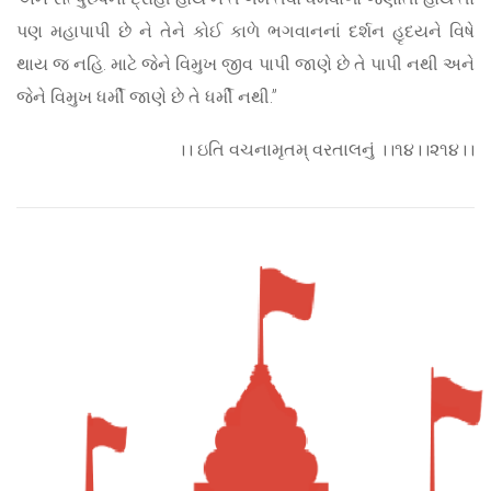
પણ મહાપાપી છે ને તેને કોઈ કાળે ભગવાનનાં દર્શન હૃદયને વિષે
થાય જ નહિ. માટે જેને વિમુખ જીવ પાપી જાણે છે તે પાપી નથી અને
જેને વિમુખ ધર્મી જાણે છે તે ધર્મી નથી.”
।। ઇતિ વચનામૃતમ્ વરતાલનું ।।૧૪।।૨૧૪।।