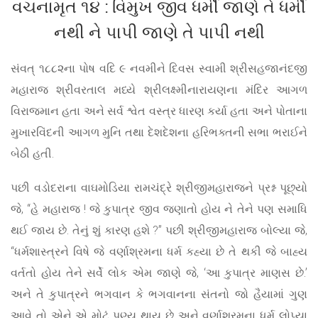
વચનામૃત ૧૪ : વિમુખ જીવ ધર્મી જાણે તે ધર્મી
નથી ને પાપી જાણે તે પાપી નથી
સંવત્ ૧૮૮૨ના પોષ વદિ ૯ નવમીને દિવસ સ્વામી શ્રીસહજાનંદજી
મહારાજ શ્રીવરતાલ મધ્યે શ્રીલક્ષ્મીનારાયણના મંદિર આગળ
વિરાજમાન હતા અને સર્વ શ્વેત વસ્ત્ર ધારણ કર્યા હતા અને પોતાના
મુખારવિંદની આગળ મુનિ તથા દેશદેશના હરિભક્તની સભા ભરાઈને
બેઠી હતી.
પછી વડોદરાના વાઘમોડિયા રામચંદ્રે શ્રીજીમહારાજને પ્રશ્ન પૂછ્યો
જે, “હે મહારાજ ! જે કુપાત્ર જીવ જણાતો હોય ને તેને પણ સમાધિ
થઈ જાય છે. તેનું શું કારણ હશે ?” પછી શ્રીજીમહારાજ બોલ્યા જે,
“ધર્મશાસ્ત્રને વિષે જે વર્ણાશ્રમના ધર્મ કહ્યા છે તે થકી જે બાહ્ય
વર્તતો હોય તેને સર્વે લોક એમ જાણે જે, ‘આ કુપાત્ર માણસ છે.’
અને તે કુપાત્રને ભગવાન કે ભગવાનના સંતનો જો હૈયામાં ગુણ
આવે તો એને એ મોટું પુણ્ય થાય છે અને વર્ણાશ્રમના ધર્મ લોપ્યા