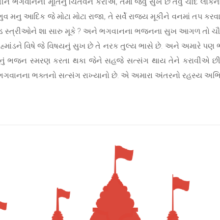
ંચીને ભગવાનની મૂર્તિનું ચિંતવન કરીએ, તેમાં જેવું સુખ છે તેવું ચૌદ 
ંભુવ મનુ આદિક જે મોટા મોટા રાજા, તે સર્વે રાજ્ય મૂકીને વનમાં તપ 
રોડ સ્ત્રીઓને શા સારુ મૂકે ? અને ભગવાનના ભજનના સુખ આગળ તો ચૌદલોકન
હ્માંડને વિષે જે વિષયનું સુખ છે તે નરક તુલ્ય ભાસે છે. અને અમારે
ેશ્વરનું ભજન સ્મરણ કરતા થકા જેને સહજે સત્સંગ થાય તેને કરાવી
ાનના ભક્તનો સત્સંગ રાખ્યાનો છે. એ અમારા અંતરનો રહસ્ય અભિપ્