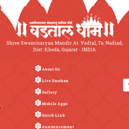
Shree Swaminaryan Mandir At: Vadtal, Ta: Nadiad,
Dist: Kheda, Gujarat - INDIA
About Us
Live Darshan
Gallery
Mobile Apps
Quick Link
Announcement