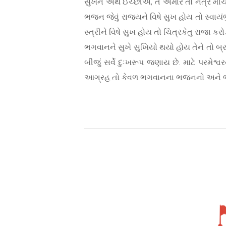
સુખને અર્થે ઈચ્છીએ, તે અમારે તો નેત્ર મી
ભજન જેવું રાજ્યને વિષે સુખ હોય તો સ્વાય
સ્ત્રીને વિષે સુખ હોય તો ચિત્રકેતુ રાજા ક
ભગવાનને સુખે સુખિયો થયો હોય તેને તો બ્ર
બીજું સર્વે દુઃખરૂપ જણાય છે. માટે પરમ
આગ્રહ તો કેવળ ભગવાનના ભજનનો અને ભગવ