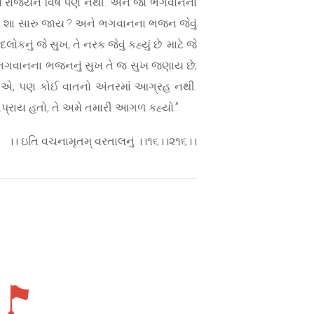
લોકના રાજ્યને વિષે પણ નથી. અને જો ભગવાનના
કરવા શા સારુ જાય ? અને ભગવાનના ભજન જેવું
ું જે સુખ, તે નરક જેવું કહ્યું છે. માટે જે
 પણ ભગવાનના ભજનનું સુખ તે જ સુખ જણાય છે;
એ છીએ, પણ કોઈ વાતનો અંતરમાં આગ્રહ નથી.
રાય હતો, તે અમે તમારી આગળ કહ્યો.”
।। ઇતિ વચનામૃતમ્ વરતાલનું ।।૧૬।।૨૧૬।।