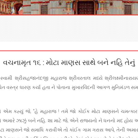
વચનામૃત ૧૬ : મોટા માણસ સાથે બને નહિ તેનું
્વામી શ્રીસહજાનંદજી મહારાજ શ્રીવરતાલ મધ્યે શ્રીલક્ષ્મીનારાયણન
વેત વસ્ત્ર ધારણ કર્યા હતા ને પોતાના મુખારવિંદની આગળ મુનિમંડળ 
તેણે એમ કહ્યું જે, “હે મહારાજ ! તમે જો કોઈક મોટા માણસને ચમત્
 અમારે ઝાઝું બને નહિ. શા માટે જે, એને રાજ્યનો ને ધનનો મદ હોય અ
મોટા માણસને જો સમાધિ કરાવીએ તો કાંઈક ગામ ગરાસ આપે, તેની અમાર