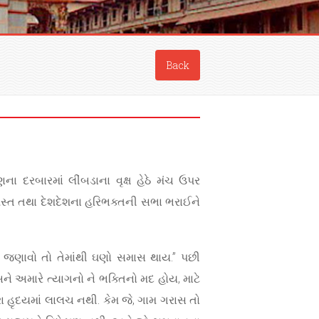
Back
ા દરબારમાં લીંબડાના વૃક્ષ હેઠે મંચ ઉપર
સમસ્ત તથા દેશદેશના હરિભક્તની સભા ભરાઈને
કાર જણાવો તો તેમાંથી ઘણો સમાસ થાય.” પછી
ને અમારે ત્યાગનો ને ભક્તિનો મદ હોય, માટે
ા હૃદયમાં લાલચ નથી. કેમ જે, ગામ ગરાસ તો