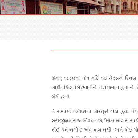
સંવત્ ૧૮૮૨ના પોષ વદિ ૧૩ તેરસને દિવસ સ
ગાદીતકિયા બિછવાવીને વિરાજમાન હતા ને શ્
બેઠી હતી.
તે સભામાં વડોદરાના શાસ્ત્રી બેઠા હતા. 
શ્રીજીમહારાજ બોલ્યા જે, “મોટા માણસ સાથે
કોઈ કેને નમી દે એવું કામ નથી. અને કોઈ 