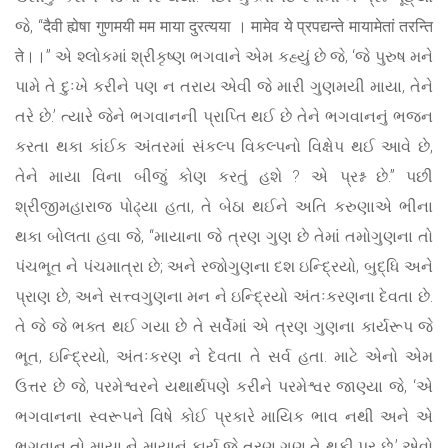
જે, “दैवी ह्येषा गुणमयी मम माया दुरत्यया । मामेव ये प्रपद्यन्ते मायामेतां तरन्ति
ते।।” એ શ્લોકમાં શ્રીકૃષ્ણ ભગવાને એમ કહ્યું છે જે, ‘જે પુરુષ મને
પામે તે દુઃખે કરીને પણ ન તરાય એવી જે મારી ગુણમયી માયા, તેને
તરે છે.’ ત્યારે જેને ભગવાનની પ્રાપ્તિ થઈ છે તેને ભગવાનનું ભજન
કરતા થકા કાંઈક અંતરમાં સંકલ્પ વિકલ્પનો વિક્ષેપ થઈ આવે છે,
તેને માયા વિના બીજું કોણ કરતું હશે ? એ પ્રશ્ન છે.” પછી
શ્રીજીમહારાજ પોઢ્યા હતા, તે બેઠા થઈને અતિ કરુણાએ ભીના
થકા બોલતા હવા જે, “માયાના જે ત્રણ ગુણ છે તેમાં તમોગુણના તો
પંચભૂત ને પંચમાત્રા છે; અને રજોગુણના દશ ઇન્દ્રિયો, બુદ્ધિ અને
પ્રાણ છે, અને સત્ત્વગુણના મન ને ઇન્દ્રિયો અંતઃકરણના દેવતા છે.
તે જે જે ભક્ત થઈ ગયા છે તે સર્વેમાં એ ત્રણ ગુણના કાર્યરૂપ જે
ભૂત, ઇન્દ્રિયો, અંતઃકરણ ને દેવતા તે સર્વ હતા. માટે એનો એમ
ઉત્તર છે જે, પરમેશ્વરને યથાર્થપણે કરીને પરમેશ્વર જાણ્યા જે, ‘એ
ભગવાનના સ્વરૂપને વિષે કોઈ પ્રકારે માયિક ભાવ નથી અને એ
ભગવાન તો માયા ને માયાનું કાર્ય જે ત્રણ ગુણ તે થકી પર છે.’ એવો