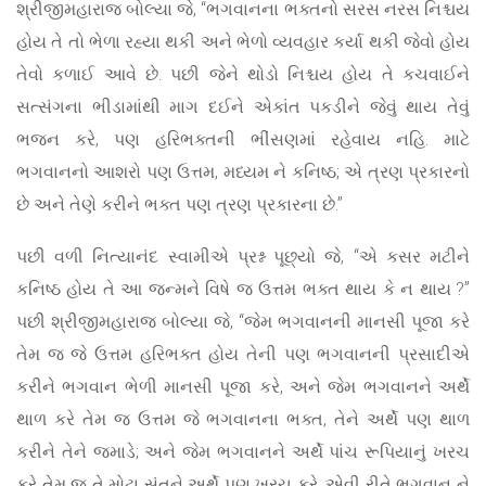
શ્રીજીમહારાજ બોલ્યા જે, “ભગવાનના ભક્તનો સરસ નરસ નિશ્ચય
હોય તે તો ભેળા રહ્યા થકી અને ભેળો વ્યવહાર કર્યા થકી જેવો હોય
તેવો કળાઈ આવે છે. પછી જેને થોડો નિશ્ચય હોય તે કચવાઈને
સત્સંગના ભીડામાંથી માગ દઈને એકાંત પકડીને જેવું થાય તેવું
ભજન કરે, પણ હરિભક્તની ભીંસણમાં રહેવાય નહિ. માટે
ભગવાનનો આશરો પણ ઉત્તમ, મધ્યમ ને કનિષ્ઠ; એ ત્રણ પ્રકારનો
છે અને તેણે કરીને ભક્ત પણ ત્રણ પ્રકારના છે.”
પછી વળી નિત્યાનંદ સ્વામીએ પ્રશ્ન પૂછ્યો જે, “એ કસર મટીને
કનિષ્ઠ હોય તે આ જન્મને વિષે જ ઉત્તમ ભક્ત થાય કે ન થાય ?”
પછી શ્રીજીમહારાજ બોલ્યા જે, “જેમ ભગવાનની માનસી પૂજા કરે
તેમ જ જે ઉત્તમ હરિભક્ત હોય તેની પણ ભગવાનની પ્રસાદીએ
કરીને ભગવાન ભેળી માનસી પૂજા કરે, અને જેમ ભગવાનને અર્થે
થાળ કરે તેમ જ ઉત્તમ જે ભગવાનના ભક્ત, તેને અર્થે પણ થાળ
કરીને તેને જમાડે; અને જેમ ભગવાનને અર્થે પાંચ રૂપિયાનું ખરચ
કરે તેમ જ તે મોટા સંતને અર્થે પણ ખરચ કરે. એવી રીતે ભગવાન ને