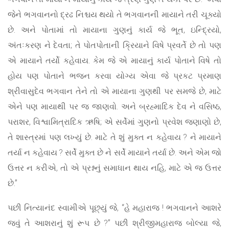
જેને ભગવાનનો દ્રઢ નિશ્ચય થયો તે ભગવાનની માયાને તરી ચૂક્યો
છે. અને પોતામાં તો માયાના ગુણનું કાર્ય જે ભૂત, ઇન્દ્રિયો,
અંતઃકરણ ને દેવતા; તે પોતપોતાની ક્રિયાને વિષે પ્રવર્તે છે તો પણ
એ માયાને તર્યો કહેવાય. કેમ જે એ માયાનું કાર્ય પોતાને વિષે તો
હોય પણ પોતાને ભજન કરવા યોગ્ય એવા જે પ્રકટ પ્રમાણ
શ્રીવાસુદેવ ભગવાન તેને તો એ માયાના ગુણથી પર સમજે છે, માટે
એને પણ માયાથી પર જ જાણવો. અને બ્રહ્માદિક દેવ ને વસિષ્ઠ,
પરાશર, વિશ્વામિત્રાદિક ઋષિ; એ સર્વેમાં ગુણનો પ્રવેશ જણાણો છે,
તે શાસ્ત્રમાં પણ લખ્યું છે. માટે તે શું મુક્ત ન કહેવાય ? ને માયાને
તર્યા ન કહેવાય ? સર્વે મુક્ત છે ને સર્વે માયાને તર્યા છે. અને એમ જો
ઉત્તર ન કરીએ, તો એ પ્રશ્નનું સમાધાન થાય નહિ, માટે એ જ ઉત્તર
છે.”
પછી નિત્યાનંદ સ્વામીએ પૂછ્યું જે, “હે મહારાજ ! ભગવાનને આશરે
જવું તે આશરાનું શું રૂપ છે ?” પછી શ્રીજીમહારાજ બોલ્યા જે,