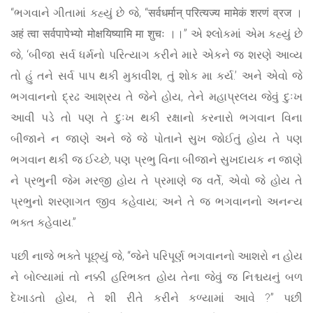
“ભગવાને ગીતામાં કહ્યું છે જે, “सर्वधर्मान् परित्यज्य मामेकं शरणं व्रज ।
अहं त्वा सर्वपापेभ्यो मोक्षयिष्यामि मा शुचः ।।” એ શ્લોકમાં એમ કહ્યું છે
જે, ‘બીજા સર્વ ધર્મનો પરિત્યાગ કરીને મારે એકને જ શરણે આવ્ય
તો હું તને સર્વ પાપ થકી મુકાવીશ, તું શોક મા કર્ય.’ અને એવો જે
ભગવાનનો દ્રઢ આશ્રય તે જેને હોય, તેને મહાપ્રલય જેવું દુઃખ
આવી પડે તો પણ તે દુઃખ થકી રક્ષાનો કરનારો ભગવાન વિના
બીજાને ન જાણે અને જે જે પોતાને સુખ જોઈતું હોય તે પણ
ભગવાન થકી જ ઈચ્છે, પણ પ્રભુ વિના બીજાને સુખદાયક ન જાણે
ને પ્રભુની જેમ મરજી હોય તે પ્રમાણે જ વર્તે, એવો જે હોય તે
પ્રભુનો શરણાગત જીવ કહેવાય; અને તે જ ભગવાનનો અનન્ય
ભક્ત કહેવાય.”
પછી નાજે ભક્તે પૂછ્યું જે, “જેને પરિપૂર્ણ ભગવાનનો આશરો ન હોય
ને બોલ્યામાં તો નક્કી હરિભક્ત હોય તેના જેવું જ નિશ્ચયનું બળ
દેખાડતો હોય, તે શી રીતે કરીને કળ્યામાં આવે ?” પછી