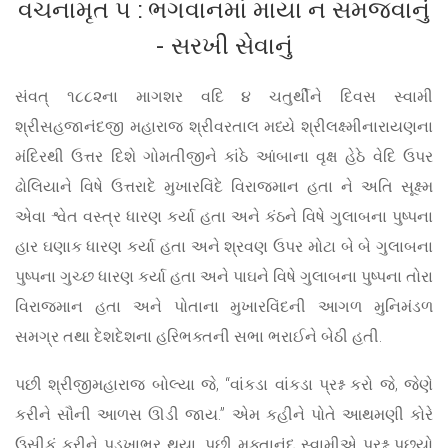
વચનામૃત ૫ : ભગવાનમાં માયા ન સમજવાનું
- સરખી સેવાનું
સંવત્ ૧૮૮૨ના માગશર વદિ ૪ ચતુર્થીને દિવસ સ્વામી
શ્રીસહજાનંદજી મહારાજ શ્રીવરતાલ મધ્યે શ્રીલક્ષ્મીનારાયણના
મંદિરથી ઉત્તર દિશે ગોમતીજીને કાંઠે આંબાના વૃક્ષ હેઠે વેદિ ઉપર
ઢોલિયાને વિષે ઉત્તરાદે મુખારવિંદે વિરાજમાન હતા ને અતિ સૂક્ષ્મ
એવા શ્વેત વસ્ત્ર ધારણ કર્યા હતા અને કંઠને વિષે ગુલાબના પુષ્પના
હાર ઘણાક ધારણ કર્યા હતા અને શ્રવણ ઉપર મોટા બે બે ગુલાબના
પુષ્પના ગુચ્છ ધારણ કર્યા હતા અને પાઘને વિષે ગુલાબના પુષ્પના તોરા
વિરાજમાન હતા અને પોતાના મુખારવિંદની આગળ મુનિમંડળ
સમગ્ર તથા દેશદેશના હરિભક્તની સભા ભરાઈને બેઠી હતી.
પછી શ્રીજીમહારાજ બોલ્યા જે, “વાંકડા વાંકડા પ્રશ્ન કરો જે, જેણે
કરીને સૌની આળસ ઊડી જાય.” એમ કહીને પોતે આથમણી કોરે
ઉસીકું કરીને પડખાભર થયા. પછી મુક્તાનંદ સ્વામીએ પ્રશ્ન પૂછ્યો