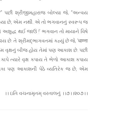
છે?” પછી શ્રીજીમહારાજ બોલ્યા જે, “અન્વય
 રહ્યા છે, એમ નથી. એ તો ભગવાનનું સ્વરૂપ જ
ે અશુદ્ધ થઈ જાઉં !’ ભગવાન તો માયાને વિષે
 તે શ્રીમદ્‌ભાગવતમાં કહ્યું છે જે, ‘धाम्ना
 જેમ વૃક્ષનું બીજ હોય તેમાં પણ આકાશ છે. પછી
ને કાપે ત્યારે વૃક્ષ કપાય તે ભેળો આકાશ કપાય
ા થકા પણ આકાશની પેઠે વ્યતિરેક જ છે, એમ
।। ઇતિ વચનામૃતમ્ વરતાલનું ।।૭।।૨૦૭।।