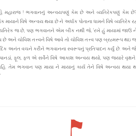
, “હે મહારાજ ! ભગવાનનું અન્વયપણું કેમ છે અને વ્યતિરેકપણું કેમ 
ધાક માયાને વિષે અન્વય થયા છે ને અર્ધાક પોતાના ધામને વિષે વ્યતિરેક
યતિરેક જ છે, પણ ભગવાનને એમ બીક નથી જે, ‘રખે હું માયામાં જાઉં ન
અને ચોવિશ તત્ત્વને વિષે આવે તો ચોવિશ તત્ત્વ પણ બ્રહ્મરૂપ થઇ જાય છે.
ઇત્યાદિક અનંત વચને કરીને ભગવાનના સ્વરૂપનું પ્રતિપાદન કર્યું છે. અને
ાળ, પાનડાં, ફૂલ, ફળ એ સર્વેને વિષે આકાશ અન્વય થયો, પણ જ્યારે વૃક્ષ
 નહિ. તેમ ભગવાન પણ માયા ને માયાનું કાર્ય તેને વિષે અન્વય થય
”