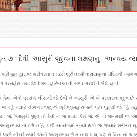
ત ૭ : દૈવી-આસુરી જીવના લક્ષણનું- અન્વય વ્યત
શ્રીજીમહારાજ શ્રીવરતાલ મધ્યે શ્રીલક્ષ્મીનારાયણના મંદિરની આગળ મં
ગળ પરમહંસ તથા દેશદેશના હરિભક્તની સભા ભરાઈને બેઠી હતી.
 તેમાં એવો પ્રસંગ નીસર્યો જે, દૈવી ને આસુરી એ બે પ્રકારના જીવ છે
રહે. ત્યારે ચીમનરાવજીએ શ્રીજીમહારાજને પ્રશ્ન પૂછ્યો જે, “હે મહ
યા જે, “આસુરી જીવ તો દૈવી ન જ થાય. કેમ જે, એ તો જન્મથી જ આસુ
રભાવ તો ટળે નહિ. પછી સત્સંગમાં રહ્યો થકો જ જ્યારે શરીરને મૂકે 
 પાછો નીસરે ત્યારે એનો આસુરભાવ છે તે નાશ પામે, પણ તે વિના તો આસ