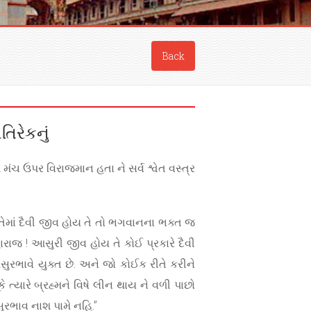
Back
િરેકનું
ચ ઉપર વિરાજમાન હતા ને સર્વ શ્વેત વસ્ત્ર
. તેમાં દૈવી જીવ હોય તે તો ભગવાનના ભક્ત જ
ારાજ ! આસુરી જીવ હોય તે કોઈ પ્રકારે દૈવી
રભાવે યુક્ત છે. અને જો કોઈક રીતે કરીને
ત્યારે બ્રહ્મને વિષે લીન થાય ને વળી પાછો
ુરભાવ નાશ પામે નહિ.”