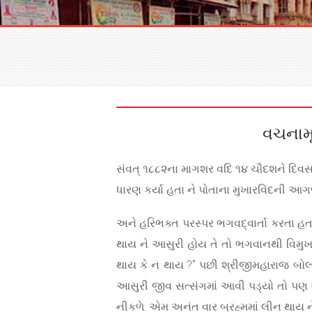
વચનામૃ
સંવત્ ૧૮૮૨ના માગશર વદિ ૧૪ ચૌદશને દિવસ 
ધારણ કર્યા હતા ને પોતાના મુખારવિંદની આ
અને હરિભક્ત પરસ્પર ભગવદ્‌વાર્તા કરતા હતા
થાય ને આસુરી હોય તે તો ભગવાનથી વિમુખ જ 
થાય કે ન થાય ?” પછી શ્રીજીમહારાજ બોલ્
આસુરી જીવ સત્સંગમાં આવી પડ્યો તો પણ આસુ
નીકળે. એમ અનંત વાર બ્રહ્મમાં લીન થાય ને