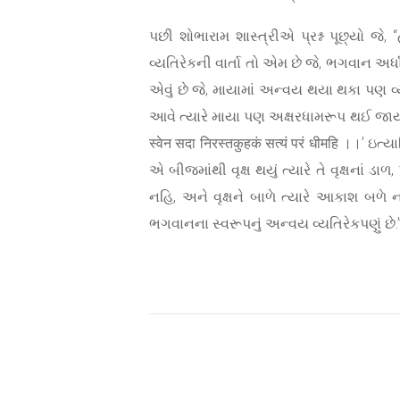
પછી શોભારામ શાસ્ત્રીએ પ્રશ્ન પૂછ્યો જે
વ્યતિરેકની વાર્તા તો એમ છે જે, ભગવાન અર્
એવું છે જે, માયામાં અન્વય થયા થકા પણ વ્
આવે ત્યારે માયા પણ અક્ષરધામરૂપ થઈ જાય છે 
स्वेन सदा निरस्तकुहकं सत्यं परं धीमहि ।।’ 
એ બીજમાંથી વૃક્ષ થયું ત્યારે તે વૃક્ષનાં ડ
નહિ, અને વૃક્ષને બાળે ત્યારે આકાશ બળે
ભગવાનના સ્વરૂપનું અન્વય વ્યતિરેકપણું છે.