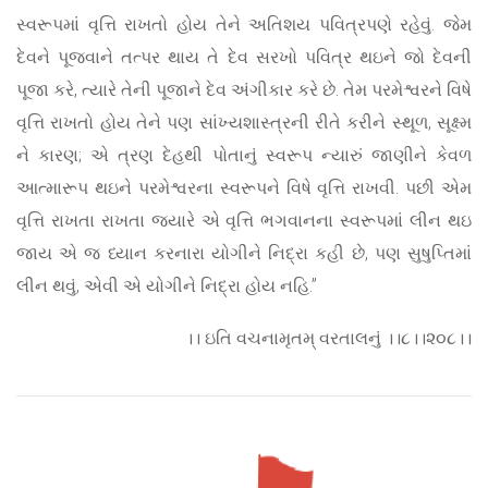
સ્વરૂપમાં વૃત્તિ રાખતો હોય તેને અતિશય પવિત્રપણે રહેવું. જેમ
દેવને પૂજવાને તત્પર થાય તે દેવ સરખો પવિત્ર થઇને જો દેવની
પૂજા કરે, ત્યારે તેની પૂજાને દેવ અંગીકાર કરે છે. તેમ પરમેશ્વરને વિષે
વૃત્તિ રાખતો હોય તેને પણ સાંખ્યશાસ્ત્રની રીતે કરીને સ્થૂળ, સૂક્ષ્મ
ને કારણ; એ ત્રણ દેહથી પોતાનું સ્વરૂપ ન્યારું જાણીને કેવળ
આત્મારૂપ થઇને પરમેશ્વરના સ્વરૂપને વિષે વૃત્તિ રાખવી. પછી એમ
વૃત્તિ રાખતા રાખતા જ્યારે એ વૃત્તિ ભગવાનના સ્વરૂપમાં લીન થઇ
જાય એ જ ધ્યાન કરનારા યોગીને નિદ્રા કહી છે, પણ સુષુપ્તિમાં
લીન થવું, એવી એ યોગીને નિદ્રા હોય નહિ.”
।। ઇતિ વચનામૃતમ્ વરતાલનું ।।૮।।૨૦૮।।