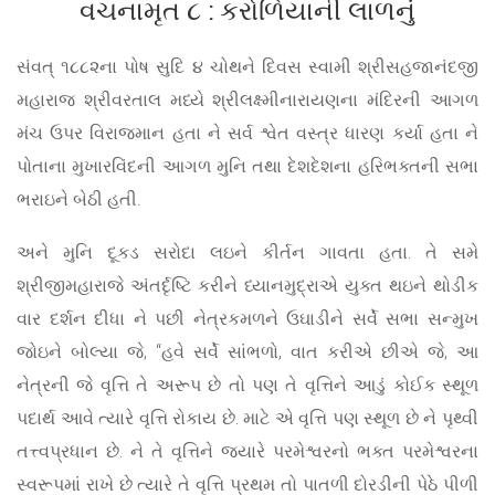
વચનામૃત ૮ : કરોળિયાની લાળનું
સંવત્ ૧૮૮૨ના પોષ સુદિ ૪ ચોથને દિવસ સ્વામી શ્રીસહજાનંદજી
મહારાજ શ્રીવરતાલ મધ્યે શ્રીલક્ષ્મીનારાયણના મંદિરની આગળ
મંચ ઉપર વિરાજમાન હતા ને સર્વ શ્વેત વસ્ત્ર ધારણ કર્યા હતા ને
પોતાના મુખારવિંદની આગળ મુનિ તથા દેશદેશના હરિભક્તની સભા
ભરાઇને બેઠી હતી.
અને મુનિ દૂકડ સરોદા લઇને કીર્તન ગાવતા હતા. તે સમે
શ્રીજીમહારાજે અંતર્દૃષ્ટિ કરીને ધ્યાનમુદ્રાએ યુક્ત થઇને થોડીક
વાર દર્શન દીધા ને પછી નેત્રકમળને ઉઘાડીને સર્વે સભા સન્મુખ
જોઇને બોલ્યા જે, “હવે સર્વે સાંભળો, વાત કરીએ છીએ જે, આ
નેત્રની જે વૃત્તિ તે અરૂપ છે તો પણ તે વૃત્તિને આડું કોઈક સ્થૂળ
પદાર્થ આવે ત્યારે વૃત્તિ રોકાય છે. માટે એ વૃત્તિ પણ સ્થૂળ છે ને પૃથ્વી
તત્ત્વપ્રધાન છે. ને તે વૃત્તિને જ્યારે પરમેશ્વરનો ભક્ત પરમેશ્વરના
સ્વરૂપમાં રાખે છે ત્યારે તે વૃત્તિ પ્રથમ તો પાતળી દોરડીની પેઠે પીળી