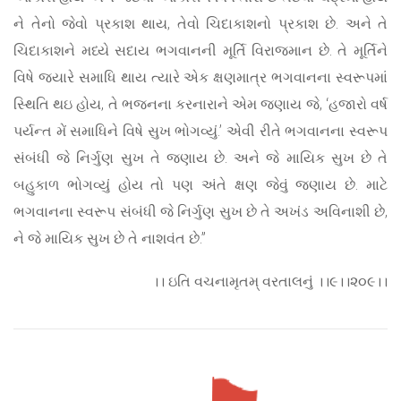
ને તેનો જેવો પ્રકાશ થાય, તેવો ચિદાકાશનો પ્રકાશ છે. અને તે
ચિદાકાશને મધ્યે સદાય ભગવાનની મૂર્તિ વિરાજમાન છે. તે મૂર્તિને
વિષે જ્યારે સમાધિ થાય ત્યારે એક ક્ષણમાત્ર ભગવાનના સ્વરૂપમાં
સ્થિતિ થઇ હોય, તે ભજનના કરનારાને એમ જણાય જે, ‘હજારો વર્ષ
પર્યન્ત મેં સમાધિને વિષે સુખ ભોગવ્યું.’ એવી રીતે ભગવાનના સ્વરૂપ
સંબંધી જે નિર્ગુણ સુખ તે જણાય છે. અને જે માયિક સુખ છે તે
બહુકાળ ભોગવ્યું હોય તો પણ અંતે ક્ષણ જેવું જણાય છે. માટે
ભગવાનના સ્વરૂપ સંબંધી જે નિર્ગુણ સુખ છે તે અખંડ અવિનાશી છે,
ને જે માયિક સુખ છે તે નાશવંત છે.”
।। ઇતિ વચનામૃતમ્ વરતાલનું ।।૯।।૨૦૯।।