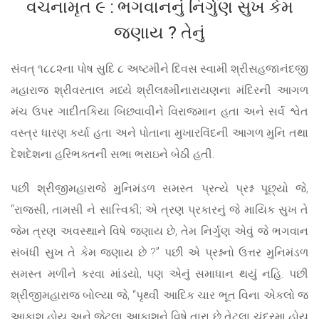
વચનામૃત ૯ : ભગવાનનું નિર્ગુણ સુખ કેમ
જણાય ? તેનું
સંવત્ ૧૮૮૨ના પોષ સુદિ ૮ અષ્ટમીને દિવસ સ્વામી શ્રીસહજાનંદજી
મહારાજ શ્રીવરતાલ મધ્યે શ્રીલક્ષ્મીનારાયણના મંદિરની આગળ
મંચ ઉપર ગાદીતકિયા બિછવાવીને વિરાજમાન હતા અને સર્વ શ્વેત
વસ્ત્ર ધારણ કર્યા હતા અને પોતાના મુખારવિંદની આગળ મુનિ તથા
દેશદેશના હરિભક્તની સભા ભરાઇને બેઠી હતી.
પછી શ્રીજીમહારાજે મુનિમંડળ સમસ્ત પ્રત્યે પ્રશ્ન પૂછ્યો જે,
“રાજસી, તામસી ને સાત્ત્વિકી; એ ત્રણ પ્રકારનું જે માયિક સુખ તે
જેમ ત્રણ અવસ્થાને વિષે જણાય છે, તેમ નિર્ગુણ એવું જે ભગવાન
સંબંધી સુખ તે કેમ જણાય છે ?” પછી એ પ્રશ્નનો ઉત્તર મુનિમંડળ
સમસ્ત મળીને કરવા માંડયો, પણ એનું સમાધાન થયું નહિ. પછી
શ્રીજીમહારાજ બોલ્યા જે, “પૃથ્વી આદિક ચાર ભૂત વિના એકલો જ
આકાશ હોય અને જેટલા આકાશને વિષે તારા છે તેટલા ચંદ્રમા હોય